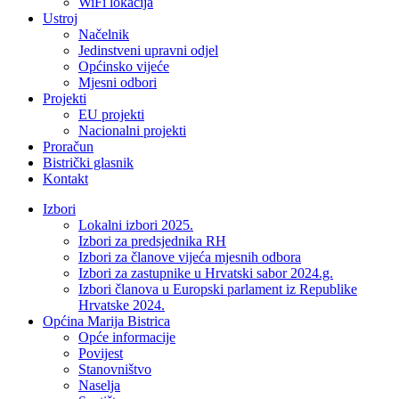
WiFi lokacija
Ustroj
Načelnik
Jedinstveni upravni odjel
Općinsko vijeće
Mjesni odbori
Projekti
EU projekti
Nacionalni projekti
Proračun
Bistrički glasnik
Kontakt
Izbori
Lokalni izbori 2025.
Izbori za predsjednika RH
Izbori za članove vijeća mjesnih odbora
Izbori za zastupnike u Hrvatski sabor 2024.g.
Izbori članova u Europski parlament iz Republike
Hrvatske 2024.
Općina Marija Bistrica
Opće informacije
Povijest
Stanovništvo
Naselja