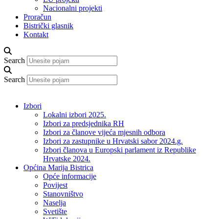
Nacionalni projekti
Proračun
Bistrički glasnik
Kontakt
Search
Search
Izbori
Lokalni izbori 2025.
Izbori za predsjednika RH
Izbori za članove vijeća mjesnih odbora
Izbori za zastupnike u Hrvatski sabor 2024.g.
Izbori članova u Europski parlament iz Republike
Hrvatske 2024.
Općina Marija Bistrica
Opće informacije
Povijest
Stanovništvo
Naselja
Svetište