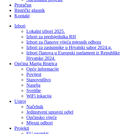
Proračun
Bistrički glasnik
Kontakt
Izbori
Lokalni izbori 2025.
Izbori za predsjednika RH
Izbori za članove vijeća mjesnih odbora
Izbori za zastupnike u Hrvatski sabor 2024.g.
Izbori članova u Europski parlament iz Republike
Hrvatske 2024.
Općina Marija Bistrica
Opće informacije
Povijest
Stanovništvo
Naselja
Svetište
WiFi lokacija
Ustroj
Načelnik
Jedinstveni upravni odjel
Općinsko vijeće
Mjesni odbori
Projekti
EU projekti