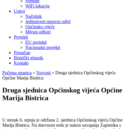
Svetište
WiFi lokacija
Ustroj
Načelnik
Jedinstveni upravni odjel
Općinsko vijeće
Mjesni odbori
Projekti
EU projekti
Nacionalni projekti
Proračun
Bistrički glasnik
Kontakt
Početna stranica
»
Novosti
»
Druga sjednica Općinskog vijeća
Općine Marija Bistrica
Druga sjednica Općinskog vijeća Općine
Marija Bistrica
U utorak 6. srpnja je održana 2. sjednica Općinskog vijeća Općine
Marija Bistrica. Na dnevnom redu je nakon usvajanja Zapisnika s