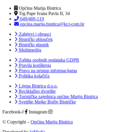
Općina Marija Bistrica
Trg Pape Ivana Pavla II, 34
049/469-119
opcina.marija.bistrica@kr.t-com.hr
Zahtjevi i obrasci
Bistrički oblouček
Bistrički glasnik
Multimedija
Zaštita osobnih podataka GDPR
Pravila korištenja
Pravo na pristup informacijama
Politika kolačića
Lijepa Bistrica d.o.o.
Reciklažno dvorište
Turistička zajednica općine Marija Bistrica
Svetište Majke Božje Bistričke
Facebook-f
Instagram
© Copyright –
Općina Marija Bistrica
Developed by
krMedia