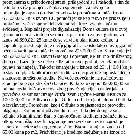
promjenama u prihodovnoj strani, prilagođeni su i rashodi, s tim da
je tu bilo više promjena. Nabava spremnika za odvojeno
prikupljanje otpada (korisni otpad) – iz proračuna se miče iznos
654.000,00 kn iz izvora EU pomoći jer se kao takvo ne prikazuje u
proračunu već se spremnici evidentiraju kroz izvanbilančanu
evidenciju. Kapitalni projekt digitalizacije Doma kulture se u ovoj
godini neće realizirati pa se miče iz proračuna za ovu godinu, za
iznos od 690.821,25 kn te će se staviti u plan iduće godine, a
kapitalni projekt izgradnje dječjeg igrališta se isto tako u ovoj godini
neće ostvariti pa se miče iz proračuna 205.000,00 kn. Smanjenje je i
od 500.000,00 kn u stavci Gradnja i opremanje kulturno-društvenog
doma na Lazu, jer se neće realizirati u ovoj godini, jer tek predstoji
prijava na natječaj. Također smanjenje u iznosu od 204.440,04 kn je
u stavci otplata kratkoročnog kredita za dječji vrtić zbog usklađenja
s iznosom utrošenog kredita. Najveće povećanje na rashodovnoj
strani je Sanacija klizišta Globočec Kuki za ukupno 350.000,00 kn
prema novim troškovnicima zbog povećanja cijena materijala, a
povećava se sufinanciranje vrtića izvan Općine Marija Bistrica za
100.000,00 kn. Prihvaćena je i Odluka o II. izmjeni i dopuni Odluke
o izvršavanju Proračuna, kao i Odluka o suglasnosti za provedbu
ulaganja – Kulturno-društveni dom Laz. Također donijete su i
odluke o kupnji zemljišta i o dugoročnom kreditnom zaduženju za
otkup zemljišta, u svrhu izgradnje nerazvrstane ceste i izgradnje
sportsko – rekreacijskog centra. Zemljišta se kupuju u iznosu od
65,00 kuna po m2. Predviđeno je kreditno zaduženje na iznos od