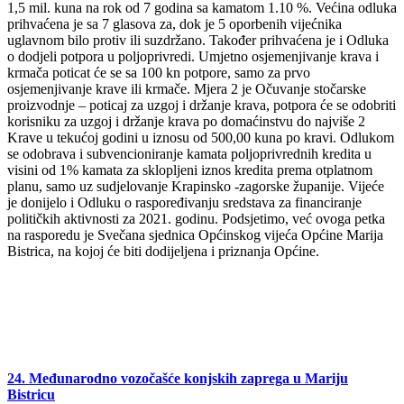
1,5 mil. kuna na rok od 7 godina sa kamatom 1.10 %. Većina odluka
prihvaćena je sa 7 glasova za, dok je 5 oporbenih vijećnika
uglavnom bilo protiv ili suzdržano. Također prihvaćena je i Odluka
o dodjeli potpora u poljoprivredi. Umjetno osjemenjivanje krava i
krmača poticat će se sa 100 kn potpore, samo za prvo
osjemenjivanje krave ili krmače. Mjera 2 je Očuvanje stočarske
proizvodnje – poticaj za uzgoj i držanje krava, potpora će se odobriti
korisniku za uzgoj i držanje krava po domaćinstvu do najviše 2
Krave u tekućoj godini u iznosu od 500,00 kuna po kravi. Odlukom
se odobrava i subvencioniranje kamata poljoprivrednih kredita u
visini od 1% kamata za sklopljeni iznos kredita prema otplatnom
planu, samo uz sudjelovanje Krapinsko -zagorske županije. Vijeće
je donijelo i Odluku o raspoređivanju sredstava za financiranje
političkih aktivnosti za 2021. godinu. Podsjetimo, već ovoga petka
na rasporedu je Svečana sjednica Općinskog vijeća Općine Marija
Bistrica, na kojoj će biti dodijeljena i priznanja Općine.
24. Međunarodno vozočašće konjskih zaprega u Mariju
Bistricu