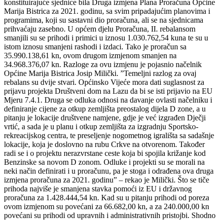
konstituirajuće sjednice bila Druga izmjena Plana Proračuna Općine
Marija Bistrica za 2021. godinu, sa svim pripadajućim planovima i
programima, koji su sastavni dio proračuna, ali se na sjednicama
prihvaćaju zasebno. U općem djelu Proračuna, II. rebalansom
smanjili su se prihodi i primici u iznosu 1.030.762,54 kuna te su u
istom iznosu smanjeni rashodi i izdaci. Tako je proračun sa
35.990.138,61 kn, ovom drugom izmjenom smanjen na
34.968.376,07 kn. Razloge za ovu izmjenu je pojasnio načelnik
Općine Marija Bistrica Josip Milički. ”Temeljni razlog za ovaj
rebalans su dvije stvari. Općinsko Vijeće mora dati suglasnost za
prijavu projekta Društveni dom na Lazu da bi se isti prijavio na EU
Mjeru 7.4.1. Druga se odluka odnosi na davanje ovlasti načelniku i
definiranje cijene za otkup zemljišta preostalog dijela D zone, a u
pitanju je lokacije društvene namjene, gdje je već izgrađen Dječji
vrtić, a sada je u planu i otkup zemljišta za izgradnju Sportsko-
rekreacijskog centra, te preseljenje nogometnog igrališta sa sadašnje
lokacije, koja je doslovno na rubu Crkve na otvorenom. Također
radi se i o projektu nerazvrstane ceste koja bi spojila križanje kod
Benzinske sa novom D zonom. Odluke i projekti su se morali na
neki način definirati i u proračunu, pa je stoga i odrađena ova druga
izmjena proračuna za 2021. godinu” – rekao je Milički. Što se tiče
prihoda najviše je smanjena stavka pomoći iz EU i državnog
proračuna za 1.428.444,54 kn. Kad su u pitanju prihodi od poreza
ovom izmjenom su povećani za 66.682,00 kn, a za 240.000,00 kn
povećani su prihodi od upravnih i administrativnih pristojbi. Shodno