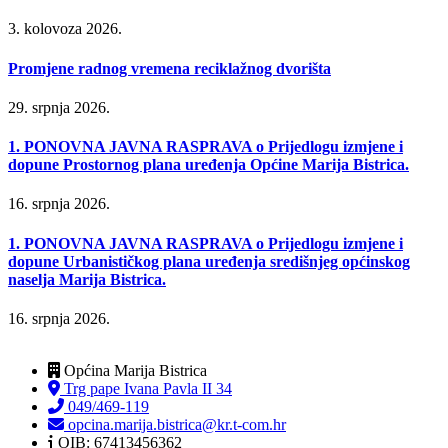
3. kolovoza 2026.
Promjene radnog vremena reciklažnog dvorišta
29. srpnja 2026.
1. PONOVNA JAVNA RASPRAVA o Prijedlogu izmjene i
dopune Prostornog plana uređenja Općine Marija Bistrica.
16. srpnja 2026.
1. PONOVNA JAVNA RASPRAVA o Prijedlogu izmjene i
dopune Urbanističkog plana uređenja središnjeg općinskog
naselja Marija Bistrica.
16. srpnja 2026.
Općina Marija Bistrica
Trg pape Ivana Pavla II 34
049/469-119
opcina.marija.bistrica@kr.t-com.hr
OIB: 67413456362