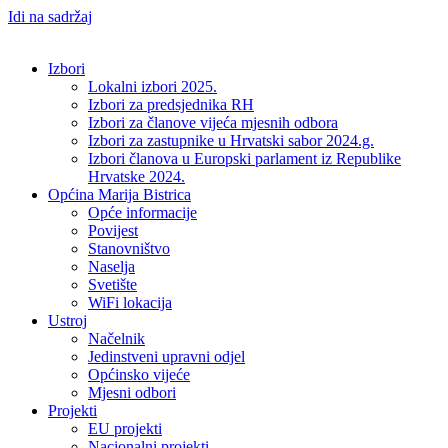
Idi na sadržaj
Izbori
Lokalni izbori 2025.
Izbori za predsjednika RH
Izbori za članove vijeća mjesnih odbora
Izbori za zastupnike u Hrvatski sabor 2024.g.
Izbori članova u Europski parlament iz Republike
Hrvatske 2024.
Općina Marija Bistrica
Opće informacije
Povijest
Stanovništvo
Naselja
Svetište
WiFi lokacija
Ustroj
Načelnik
Jedinstveni upravni odjel
Općinsko vijeće
Mjesni odbori
Projekti
EU projekti
Nacionalni projekti