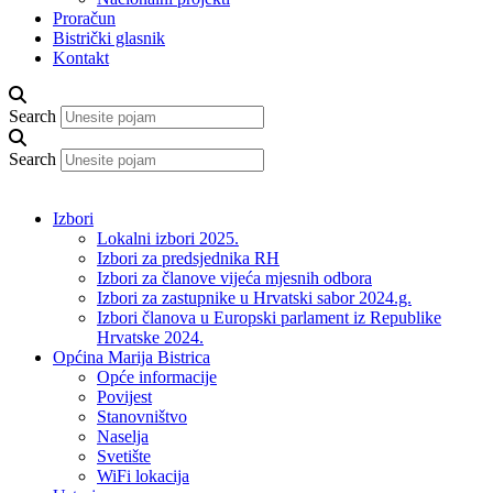
Proračun
Bistrički glasnik
Kontakt
Search
Search
Izbori
Lokalni izbori 2025.
Izbori za predsjednika RH
Izbori za članove vijeća mjesnih odbora
Izbori za zastupnike u Hrvatski sabor 2024.g.
Izbori članova u Europski parlament iz Republike
Hrvatske 2024.
Općina Marija Bistrica
Opće informacije
Povijest
Stanovništvo
Naselja
Svetište
WiFi lokacija