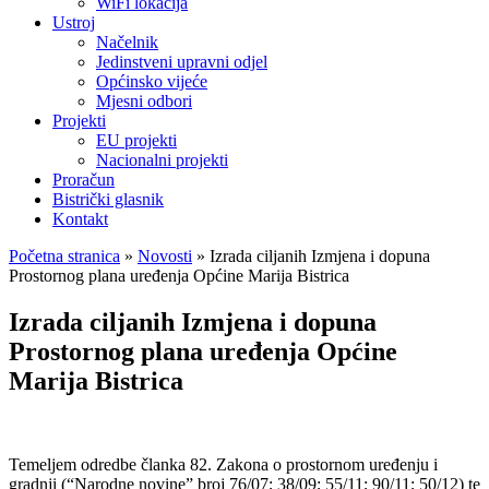
WiFi lokacija
Ustroj
Načelnik
Jedinstveni upravni odjel
Općinsko vijeće
Mjesni odbori
Projekti
EU projekti
Nacionalni projekti
Proračun
Bistrički glasnik
Kontakt
Početna stranica
»
Novosti
»
Izrada ciljanih Izmjena i dopuna
Prostornog plana uređenja Općine Marija Bistrica
Izrada ciljanih Izmjena i dopuna
Prostornog plana uređenja Općine
Marija Bistrica
Temeljem odredbe članka 82. Zakona o prostornom uređenju i
gradnji (“Narodne novine” broj 76/07; 38/09; 55/11; 90/11; 50/12) te