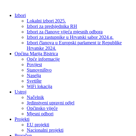
Idi
na
Izbori
sadržaj
Lokalni izbori 2025.
Izbori za predsjednika RH
Izbori za članove vijeća mjesnih odbora
Izbori za zastupnike u Hrvatski sabor 2024.g.
Izbori članova u Europski parlament iz Republike
Hrvatske 2024.
Općina Marija Bistrica
Opće informacije
Povijest
Stanovništvo
Naselja
Svetište
WiFi lokacija
Ustroj
Načelnik
Jedinstveni upravni odjel
Općinsko vijeće
Mjesni odbori
Projekti
EU projekti
Nacionalni projekti
Proračun