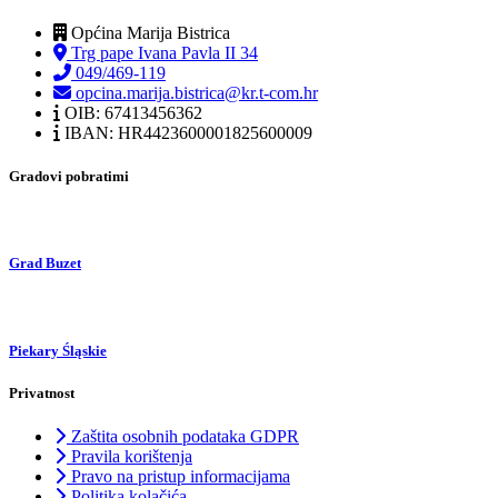
Općina Marija Bistrica
Trg pape Ivana Pavla II 34
049/469-119
opcina.marija.bistrica@kr.t-com.hr
OIB: 67413456362
IBAN: HR4423600001825600009
Gradovi pobratimi
Grad Buzet
Piekary Śląskie
Privatnost
Zaštita osobnih podataka GDPR
Pravila korištenja
Pravo na pristup informacijama
Politika kolačića