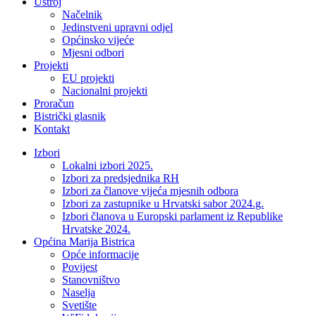
Ustroj
Načelnik
Jedinstveni upravni odjel
Općinsko vijeće
Mjesni odbori
Projekti
EU projekti
Nacionalni projekti
Proračun
Bistrički glasnik
Kontakt
Izbori
Lokalni izbori 2025.
Izbori za predsjednika RH
Izbori za članove vijeća mjesnih odbora
Izbori za zastupnike u Hrvatski sabor 2024.g.
Izbori članova u Europski parlament iz Republike
Hrvatske 2024.
Općina Marija Bistrica
Opće informacije
Povijest
Stanovništvo
Naselja
Svetište