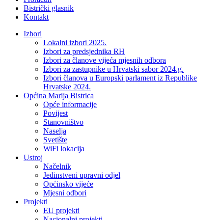
Bistrički glasnik
Kontakt
Izbori
Lokalni izbori 2025.
Izbori za predsjednika RH
Izbori za članove vijeća mjesnih odbora
Izbori za zastupnike u Hrvatski sabor 2024.g.
Izbori članova u Europski parlament iz Republike
Hrvatske 2024.
Općina Marija Bistrica
Opće informacije
Povijest
Stanovništvo
Naselja
Svetište
WiFi lokacija
Ustroj
Načelnik
Jedinstveni upravni odjel
Općinsko vijeće
Mjesni odbori
Projekti
EU projekti
Nacionalni projekti