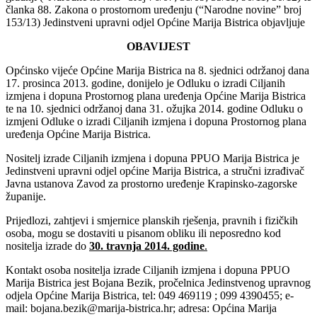
članka 88. Zakona o prostornom uređenju (“Narodne novine” broj
153/13) Jedinstveni upravni odjel Općine Marija Bistrica objavljuje
OBAVIJEST
Općinsko vijeće Općine Marija Bistrica na 8. sjednici održanoj dana
17. prosinca 2013. godine, donijelo je Odluku o izradi Ciljanih
izmjena i dopuna Prostornog plana uređenja Općine Marija Bistrica
te na 10. sjednici održanoj dana 31. ožujka 2014. godine Odluku o
izmjeni Odluke o izradi Ciljanih izmjena i dopuna Prostornog plana
uređenja Općine Marija Bistrica.
Nositelj izrade Ciljanih izmjena i dopuna PPUO Marija Bistrica je
Jedinstveni upravni odjel općine Marija Bistrica, a stručni izrađivač
Javna ustanova Zavod za prostorno uređenje Krapinsko-zagorske
županije.
Prijedlozi, zahtjevi i smjernice planskih rješenja, pravnih i fizičkih
osoba, mogu se dostaviti u pisanom obliku ili neposredno kod
nositelja izrade do
30. travnja 2014. godine
.
Kontakt osoba nositelja izrade Ciljanih izmjena i dopuna PPUO
Marija Bistrica jest Bojana Bezik, pročelnica Jedinstvenog upravnog
odjela Općine Marija Bistrica, tel: 049 469119 ; 099 4390455; e-
mail: bojana.bezik@marija-bistrica.hr; adresa: Općina Marija