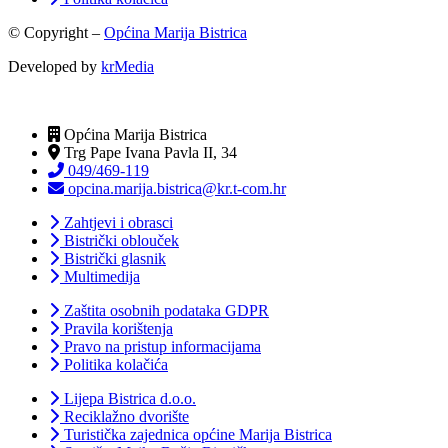
© Copyright –
Općina Marija Bistrica
Developed by
krMedia
Općina Marija Bistrica
Trg Pape Ivana Pavla II, 34
049/469-119
opcina.marija.bistrica@kr.t-com.hr
Zahtjevi i obrasci
Bistrički oblouček
Bistrički glasnik
Multimedija
Zaštita osobnih podataka GDPR
Pravila korištenja
Pravo na pristup informacijama
Politika kolačića
Lijepa Bistrica d.o.o.
Reciklažno dvorište
Turistička zajednica općine Marija Bistrica