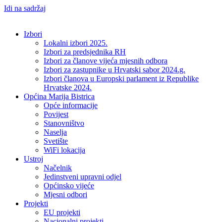
Idi na sadržaj
Izbori
Lokalni izbori 2025.
Izbori za predsjednika RH
Izbori za članove vijeća mjesnih odbora
Izbori za zastupnike u Hrvatski sabor 2024.g.
Izbori članova u Europski parlament iz Republike
Hrvatske 2024.
Općina Marija Bistrica
Opće informacije
Povijest
Stanovništvo
Naselja
Svetište
WiFi lokacija
Ustroj
Načelnik
Jedinstveni upravni odjel
Općinsko vijeće
Mjesni odbori
Projekti
EU projekti
Nacionalni projekti