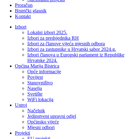
Proračun
Bistrički glasnik
Kontakt
Izbori
Lokalni izbori 2025.
Izbori za predsjednika RH
Izbori za članove vijeća mjesnih odbora
Izbori za zastupnike u Hrvatski sabor 2024.g.
Izbori članova u Europski parlament iz Republike
Hrvatske 2024.
Općina Marija Bistrica
Opće informacije
Povijest
Stanovništvo
Naselja
Svetište
WiFi lokacija
Ustroj
Načelnik
Jedinstveni upravni odjel
Općinsko vijeće
Mjesni odbori
Projekti
EU projekti