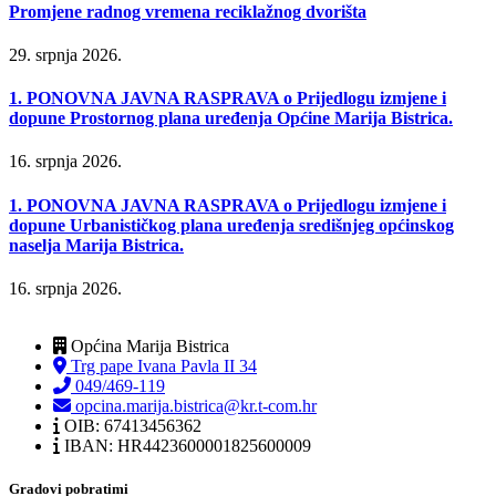
Promjene radnog vremena reciklažnog dvorišta
29. srpnja 2026.
1. PONOVNA JAVNA RASPRAVA o Prijedlogu izmjene i
dopune Prostornog plana uređenja Općine Marija Bistrica.
16. srpnja 2026.
1. PONOVNA JAVNA RASPRAVA o Prijedlogu izmjene i
dopune Urbanističkog plana uređenja središnjeg općinskog
naselja Marija Bistrica.
16. srpnja 2026.
Općina Marija Bistrica
Trg pape Ivana Pavla II 34
049/469-119
opcina.marija.bistrica@kr.t-com.hr
OIB: 67413456362
IBAN: HR4423600001825600009
Gradovi pobratimi