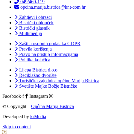
049/469-119
opcina.marija.bistrica@kr.t-com.hr
Zahtjevi i obrasci
Bistrički oblouček
Bistrički glasnik
Multimedija
Zaštita osobnih podataka GDPR
Pravila korištenja
Pravo na pristup informacijama
Politika kolačića
Lijepa Bistrica d.o.o.
Reciklažno dvorište
Turistička zajednica općine Marija Bistrica
Svetište Majke Božje Bistričke
Facebook-f
Instagram
© Copyright –
Općina Marija Bistrica
Developed by
krMedia
Skip to content
Open toolbar