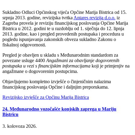
Sukladno Odluci Općinskog vijeća Općine Marija Bistrica od 15.
srpnja 2013. godine, revizijska tvrtka
Antares revizija d.o.o.
iz
Zagreba provela je reviziju financijskog poslovanja Općine Marija
Bistrica u 2012. godini te u razdoblju od 1. siječnja do 12. lipnja
2013. godine, kao i pregled provedenih postupaka i procedura u
pogledu ispunjavanja zakonskih obveza sukladno Zakonu o
fiskalnoj odgovornosti.
Pregled je obavljen u skladu s Međunarodnim standardom za
povezane usluge 4400
Angažmani za obavljanje dogovorenih
postupaka u vezi s financijskim informacijama
koji je primjenjiv na
angažmane o dogovorenim postupcima.
Objavljujemo kompletno izvješće o činjeničnim nalazima
financijskog poslovanja Općine i daljnjim preporukama.
Revizijsko izvješće za Općinu Marija Bistrica
24. Međunarodno vozočašće konjskih zaprega u Mariju
Bistricu
3. kolovoza 2026.