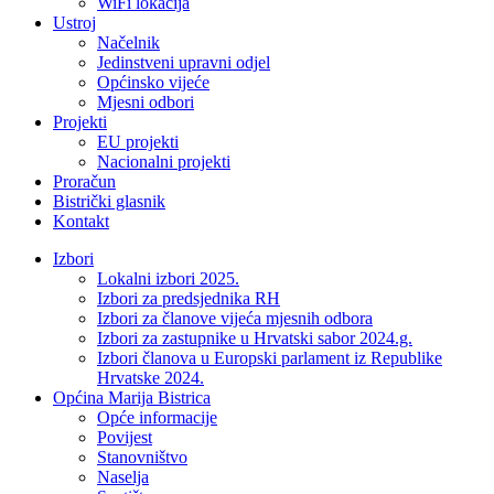
WiFi lokacija
Ustroj
Načelnik
Jedinstveni upravni odjel
Općinsko vijeće
Mjesni odbori
Projekti
EU projekti
Nacionalni projekti
Proračun
Bistrički glasnik
Kontakt
Izbori
Lokalni izbori 2025.
Izbori za predsjednika RH
Izbori za članove vijeća mjesnih odbora
Izbori za zastupnike u Hrvatski sabor 2024.g.
Izbori članova u Europski parlament iz Republike
Hrvatske 2024.
Općina Marija Bistrica
Opće informacije
Povijest
Stanovništvo
Naselja