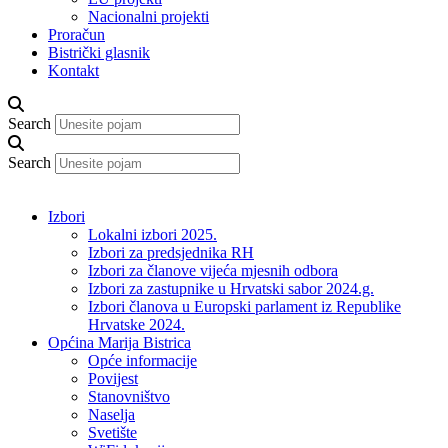
Nacionalni projekti
Proračun
Bistrički glasnik
Kontakt
Search
Search
Izbori
Lokalni izbori 2025.
Izbori za predsjednika RH
Izbori za članove vijeća mjesnih odbora
Izbori za zastupnike u Hrvatski sabor 2024.g.
Izbori članova u Europski parlament iz Republike
Hrvatske 2024.
Općina Marija Bistrica
Opće informacije
Povijest
Stanovništvo
Naselja
Svetište