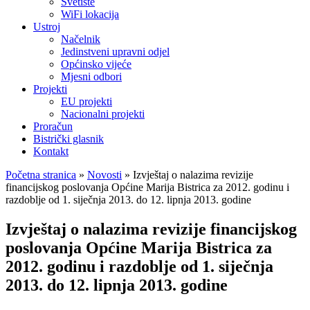
Svetište
WiFi lokacija
Ustroj
Načelnik
Jedinstveni upravni odjel
Općinsko vijeće
Mjesni odbori
Projekti
EU projekti
Nacionalni projekti
Proračun
Bistrički glasnik
Kontakt
Početna stranica
»
Novosti
»
Izvještaj o nalazima revizije
financijskog poslovanja Općine Marija Bistrica za 2012. godinu i
razdoblje od 1. siječnja 2013. do 12. lipnja 2013. godine
Izvještaj o nalazima revizije financijskog
poslovanja Općine Marija Bistrica za
2012. godinu i razdoblje od 1. siječnja
2013. do 12. lipnja 2013. godine