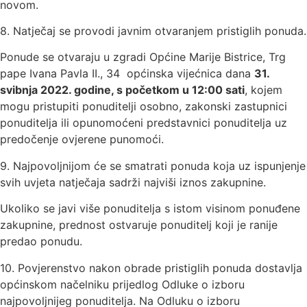
novom.
8. Natječaj se provodi javnim otvaranjem pristiglih ponuda.
Ponude se otvaraju u zgradi Općine Marije Bistrice, Trg
pape Ivana Pavla II., 34 ­ općinska vijećnica dana
31.
svibnja 2022. godine, s početkom u 12:00 sati
, kojem
mogu pristupiti ponuditelji osobno, zakonski zastupnici
ponuditelja ili opunomoćeni predstavnici ponuditelja uz
predočenje ovjerene punomoći.
9. Najpovoljnijom će se smatrati ponuda koja uz ispunjenje
svih uvjeta natječaja sadrži najviši iznos zakupnine.
Ukoliko se javi više ponuditelja s istom visinom ponuđene
zakupnine, prednost ostvaruje ponuditelj koji je ranije
predao ponudu.
10. Povjerenstvo nakon obrade pristiglih ponuda dostavlja
općinskom načelniku prijedlog Odluke o izboru
najpovoljnijeg ponuditelja. Na Odluku o izboru