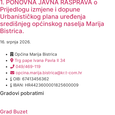
1. PONOVNA JAVNA RASPRAVA o
Prijedlogu izmjene i dopune
Urbanističkog plana uređenja
središnjeg općinskog naselja Marija
Bistrica.
16. srpnja 2026.
Općina Marija Bistrica
Trg pape Ivana Pavla II 34
049/469-119
opcina.marija.bistrica@kr.t-com.hr
OIB: 67413456362
IBAN: HR4423600001825600009
Gradovi pobratimi
Grad Buzet