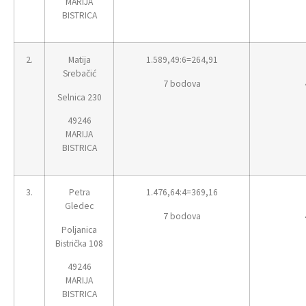
MARIJA
BISTRICA
2.
Matija
1.589,49:6=264,91
Srebačić
7 bodova
Selnica 230
49246
MARIJA
BISTRICA
3.
Petra
1.476,64:4=369,16
Gledec
7 bodova
Poljanica
Bistrička 108
49246
MARIJA
BISTRICA