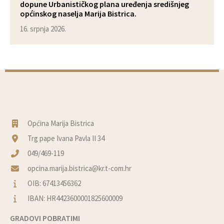
dopune Urbanističkog plana uređenja središnjeg
općinskog naselja Marija Bistrica.
16. srpnja 2026.
Općina Marija Bistrica
Trg pape Ivana Pavla II 34
049/469-119
opcina.marija.bistrica@kr.t-com.hr
OIB: 67413456362
IBAN: HR4423600001825600009
GRADOVI POBRATIMI