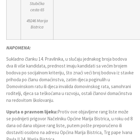
Stubička
cesta 65
49246 Marija
Bistrica
NAPOMENA:
Sukladno članku 14. Pravilnika, u slučaju jednakog broja bodova
dva ili više kandidata, prednost imaju kandidati sa većim brojem
bodova po socijalnom kriteriju, što znaći veći broj bodova iz stavke
prihoda po članu domaćinstva, zatim djeca poginulih u
Domovinskom ratu ili djeca invalida domovinskog rata, samohrani
roditelji, djeca sa teškoćama u razvoju, ostali članovi domaćinstva
na redovitom školovanju.
Uputa o pravnom lijeku:
Protiv ove objavljene rang liste može
se podnijeti prigovor Načelniku Općine Marija Bistrica, u roku od 8
dana od dana objave rang liste, putem pošte preporučeno ili
dostaviti osobno na adresu Općina Marija Bistrica, Trg pape Ivana
Pavla II 34, Marija Bistrica.