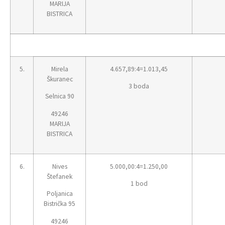
MARIJA
BISTRICA
5.
Mirela
4.657,89:4=1.013,45
Škuranec
3 boda
Selnica 90
49246
MARIJA
BISTRICA
6.
Nives
5.000,00:4=1.250,00
Štefanek
1 bod
Poljanica
Bistrička 95
49246