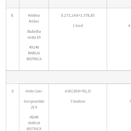
8.
Kristina
8.273,14:6=1.378,85
Košec
1 bod
6
Stubička
cesta 65
49246
MARIJA
BISTRICA
9.
Anita Lisec
4.567,89:6=761,31
Gornjoselska
5 bodova
7
28 A
49246
MARIJA
BISTRICA