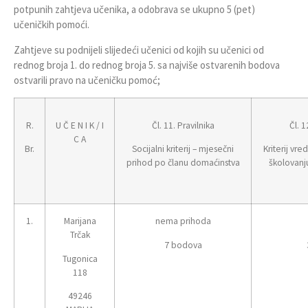
potpunih zahtjeva učenika, a odobrava se ukupno 5 (pet)
učeničkih pomoći.
Zahtjeve su podnijeli slijedeći učenici od kojih su učenici od
rednog broja 1. do rednog broja 5. sa najviše ostvarenih bodova
ostvarili pravo na učeničku pomoć;
R.
U Č E N I K / I
Čl. 11. Pravilnika
Čl. 1
C A
Br.
Socijalni kriterij – mjesečni
Kriterij vr
prihod po članu domaćinstva
školovanj
1.
Marijana
nema prihoda
Trčak
7 bodova
Tugonica
118
49246