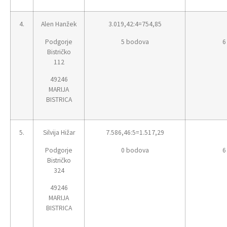
4.
Alen Hanžek
3.019,42:4=754,85
Podgorje
5 bodova
6
Bistričko
112
49246
MARIJA
BISTRICA
5.
Silvija Hižar
7.586,46:5=1.517,29
Podgorje
0 bodova
6
Bistričko
324
49246
MARIJA
BISTRICA