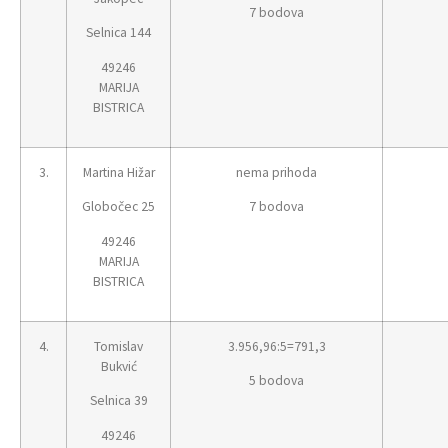
7 bodova
Selnica 144
49246
MARIJA
BISTRICA
3.
Martina Hižar
nema prihoda
Globočec 25
7 bodova
49246
MARIJA
BISTRICA
4.
Tomislav
3.956,96:5=791,3
Bukvić
5 bodova
Selnica 39
49246