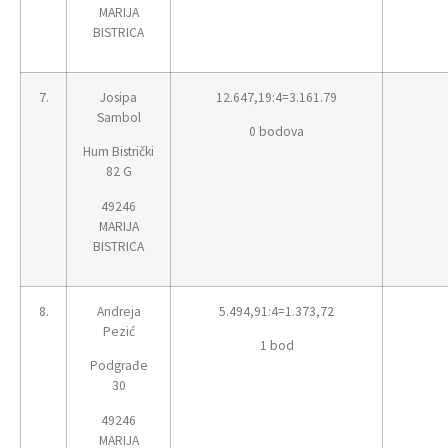
MARIJA
BISTRICA
7.
Josipa
12.647,19:4=3.161.79
Sambol
0 bodova
Hum Bistrički
82 G
49246
MARIJA
BISTRICA
8.
Andreja
5.494,91:4=1.373,72
Pezić
1 bod
Podgrađe
30
49246
MARIJA