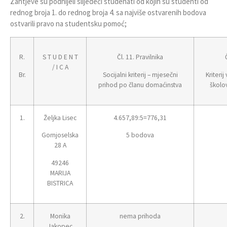
Zahtjeve su podnijeli slijedeći studenati od kojih su studenti od
rednog broja 1. do rednog broja 4. sa najviše ostvarenih bodova
ostvarili pravo na studentsku pomoć;
R.
S T U D E N T
Čl. 11. Pravilnika
/ I C A
Br.
Socijalni kriterij – mjesečni
Kriteri
prihod po članu domaćinstva
školo
1.
Željka Lisec
4.657,89:5=776,31
Gornjoselska
5 bodova
28 A
49246
MARIJA
BISTRICA
2.
Monika
nema prihoda
Jakopec