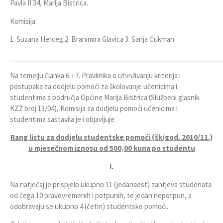
Pavla II 34, Marija Bistrica.
Komisija:
1. Suzana Herceg 2. Branimira Glavica 3. Sanja Čukman
_____________________________________________________
Na temelju članka 6. i 7. Pravilnika o utvrđivanju kriterija i
postupaka za dodjelu pomoći za školovanje učenicima i
studentima s područja Općine Marija Bistrica (Službeni glasnik
KZŽ broj 13/04), Komisija za dodjelu pomoći učenicima i
studentima sastavila je i objavljuje
Rang listu za dodjelu studentske pomoći (šk/god. 2010/11.)
u mjesečnom iznosu od 500,00 kuna po studentu
I.
Na natječaj je prispjelo ukupno 11 (jedanaest) zahtjeva studenata
od čega 10 pravovremenih i potpunih, te jedan nepotpun, a
odobravaju se ukupno 4 (četiri) studentske pomoći.