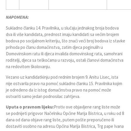
NAPOMENA:
Sukladno članku 14. Pravilnika, u slučaju jednakog broja bodova
dva ili više kandidata, prednost imaju kandidati sa većim brojem
bodova po socijalnom kriteriju, što znaći veći broj bodova iz stavke
prihoda po članu domaćinstva, zatim djeca poginulih u
Domovinskom ratu ili djeca invalida domovinskog rata, samohrani
roditelji, djeca sa teškoćama u razvoju, ostali članovi domaćinstva
na redovitom školovanju.
Vezano uz kandidatkinju pod rednim brojem 9. Anitu Lisec, ista
nije ostvarila pravo na pomoć sukladno članku 15. Pravilnika kojim
je određeno da iz istog domaćinstva pravo na pomoć može
ostvariti samo jedan podnosilac zahtjeva.
Uputa o pravnom lijeku:
Protiv ove objavljene rang liste može
se podnijeti prigovor Načelniku Općine Marija Bistrica, u roku od 8
dana od dana objave rang liste, putem pošte preporučeno ili
dostaviti osobno na adresu Općina Marija Bistrica, Trg pape Ivana