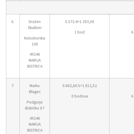
6.
Dražen
5.572:4=1.393,00
Skuliber
1 bod
6
Kolodvorska
108
49246
MARIJA
BISTRICA
7.
Marko
9.062,60:5=1.812,52
Blagec
0 bodova
6
Podgorje
Bistričko 67
49246
MARIJA
BISTRICA