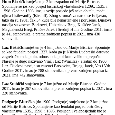
Hum Bistrički
smješten je 2 km zapadno od Marije Bistrice.
Spominje se još kao posjed bistričkog vlastelinstva 1209., 1535. i
1598. Godine 1598. imaju ovdje posjede još neke obitelji, među
njima i Isthwanffy (Ištvanfi). Zbog siromaštva narod se iseljavao,
tako da su 1931. čak 34 kuće bile nena­stanjene i porušene. Dijelovi
naselja su zaseoci Borkovci, Habazinov Breg, Kušićev Jarek,
Magdalenski Breg, Prlićev Jarek i Srednji Hum. Godine 2011. imao
je 441 stanovnika, a prema zadnjem popisu iz 2021. ima 430
stanovnika.
Laz Bistrički
smješten je 4 km južno od Marije Bistrice. Spominje
se kao feudalni posjed 1327. kada ga je Nikola Ludbreški darovao
zagrebač­kom kaptolu, odnosno kaptolskom velikom prepoštu.
Naselje je dugo nazivano Vražji Laz (Wrazilaz), a zatim do 1900.
Laz. Dijelovi naselja su zaseoci Brezovica, Brijeg, Jarek, Ves i Vrh.
Godine 2011. imao je 788 stanovnika, a prema zadnjem popisu iz
2021. ima 742 stanovnika.
Laz Stubički
smješten je 7 km južno od Marije Bistrice. Godine
2011. imao je 267 stanovnika, a prema zadnjem popisu iz 2021. ima
220 stanovnika.
Podgorje Bistričko
(do 1900. Podgorje) smješteno je 2 km južno
od Marije Bistrice. Spominje se kao feudalni posjed bistričkog
vlastelinstva 1535., 1598. i 1695. Posljednji veleposjednik bio je