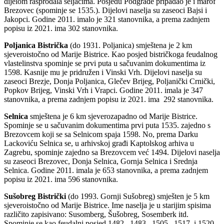
dijelom ra­sprodala seljacima. Posjedu Podgrađe pripadao je i marof
Brezovec (spo­minje se 1535.). Dijelovi naselja su zaseoci Bajsi i
Jakopci. Godine 2011. imalo je 321 stanovnika, a prema zadnjem
popisu iz 2021. ima 302 stanovnika.
Poljanica Bistrička
(do 1931. Poljanica) smještena je 2 km
sjeveroi­stočno od Marije Bistrice. Kao posjed bistričkoga feudalnog
vlastelinstva spominje se prvi puta u sačuvanim dokumentima iz
1598. Kasnije mu je pridružen i Vinski Vrh. Dijelovi naselja su
zaseoci Brezje, Donja Poljanica, Glečev Brijeg, Poljanički Crnički,
Popkov Brijeg, Vinski Vrh i Vrapci. Godine 2011. imala je 347
stanovnika, a prema zadnjem popisu iz 2021. ima 292 stanovnika.
Selnica
smještena je 6 km sjeverozapadno od Marije Bistrice.
Spominje se u sačuvanim dokumentima prvi puta 1535. zajedno s
Brezovcem koji se sa Selnicom spaja 1598. No, prema Darku
Lackoviću Selnica se, u arhivskoj građi Kaptolskog arhiva u
Zagrebu, spominje zajedno sa Brezovcem već 1494. Dijelovi naselja
su zaseoci Brezovec, Donja Selnica, Gornja Selnica i Srednja
Selnica. Godine 2011. imala je 653 stanovnika, a prema zadnjem
popisu iz 2021. ima 596 stanovnika.
Sušobreg Bistrički
(do 1993. Gornji Sušobreg) smješten je 5 km
sje­veroistočno od Marije Bistrice. Ime naselja je u starijim spisima
različito zapisivano: Susomberg, Šušobreg, Sosemberk itd.
Spominje se kao feudalni posjed 1482., 1483., 1505., 1517. i 1520.