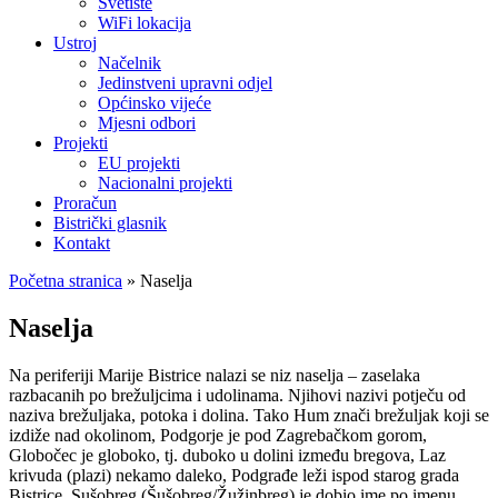
Svetište
WiFi lokacija
Ustroj
Načelnik
Jedinstveni upravni odjel
Općinsko vijeće
Mjesni odbori
Projekti
EU projekti
Nacionalni projekti
Proračun
Bistrički glasnik
Kontakt
Početna stranica
»
Naselja
Naselja
Na periferiji Marije Bistrice nalazi se niz naselja – zaselaka
razbacanih po brežuljcima i udolinama. Njihovi nazivi potječu od
naziva brežuljaka, potoka i dolina. Tako Hum znači brežuljak koji se
izdiže nad okolinom, Podgorje je pod Zagrebačkom gorom,
Globočec je globoko, tj. duboko u dolini između bregova, Laz
krivuda (plazi) nekamo daleko, Podgrađe leži ispod starog grada
Bistrice, Sušobreg (Šušobreg/Žužinbreg) je dobio ime po imenu