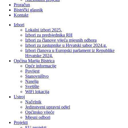
Proračun
Bistrički glasnik
Kontakt
Izbori
Lokalni izbori 2025.
Izbori za predsjednika RH
Izbori za članove vijeća mjesnih odbora
Izbori za zastupnike u Hrvatski sabor 2024.g.
Izbori članova u Europski parlament iz Republike
Hrvatske 2024.
Općina Marija Bistrica
Opće informacije
Povijest
Stanovništvo
Naselja
Svetište
WiFi lokacija
Ustroj
Načelnik
Jedinstveni upravni odjel
Općinsko vijeće
Mjesni odbori
Projekti
EU projekti