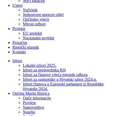
WiFi lokacija
Ustroj
Načelnik
Jedinstveni upravni odjel
Općinsko vijeće
Mjesni odbori
Projekti
EU projekti
Nacionalni projekti
Proračun
Bistrički glasnik
Kontakt
Izbori
Lokalni izbori 2025.
Izbori za predsjednika RH
Izbori za članove vijeća mjesnih odbora
Izbori za zastupnike u Hrvatski sabor 2024.g.
Izbori članova u Europski parlament iz Republike
Hrvatske 2024.
Općina Marija Bistrica
Opće informacije
Povijest
Stanovništvo
Naselja