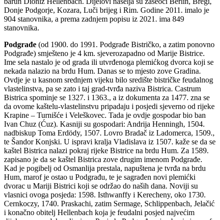
barun Dioniz Hellenba­ch. Dijelovi nase­lja su zaseoci Berlin, Bregi,
Donje Podgorje, Kozara, Luči brijeg i Rim. Godine 2011. imalo je
904 stanovnika, a prema zadnjem popisu iz 2021. ima 849
stanovnika.
Podgrađe
(od 1900. do 1991. Podgrađe Bistričko, a zatim ponovno
Podgrađe) smješteno je 4 km. sjeverozapadno od Marije Bistrice.
Ime sela nastalo je od grada ili utvrđenoga plemićkog dvorca koji se
nekada nalazio na brdu Hum. Danas se to mjesto zove Gradina.
Ovdje je u kasnom sred­njem vijeku bilo središte bistričke feudalnog
vlastelinstva, pa se zato i taj grad-tvrđa naziva Bistrica. Castrum
Bistrica spominje se 1327. i 1363., a iz dokumenta za 1477. zna se
da ovome kaštelu-vlastelinstvu pripadaju i po­sjedi sjeverno od rijeke
Krapine – Turnišće i Veleškovec. Tada je ovdje gos­podar bio ban
Ivan Chuz (Ćuz). Kasniji su gospodari: Andrija Henningh, 1504.
nadbiskup Toma Erdödy, 1507. Lovro Bradač iz Ladomerca, 1509.,
te Šandor Konjski. U ispravi kralja Vladislava iz 1507. kaže se da se
kaštel Bi­strica nalazi pokraj rijeke Bistrice na brdu Hum. Za 1589.
zapisano je da se kaštel Bistrica zove drugim imenom Podgrađe.
Kad je pogibelj od Osman­lija prestala, napuštena je tvrđa na brdu
Hum, marof je ostao u Podgrađu, te je sagrađen novi plemićki
dvorac u Mariji Bistrici koji se održao do naših dana. Noviji su
vlasnici ovoga posjeda: 1598. Isthwanffy i Kerecheny, oko 1730.
Cernkoczy, 1740. Praskachi, zatim Sermage, Schlippenbach, Jelačić
i konačno obitelj Hellenbach koja je feudalni posjed najvećim