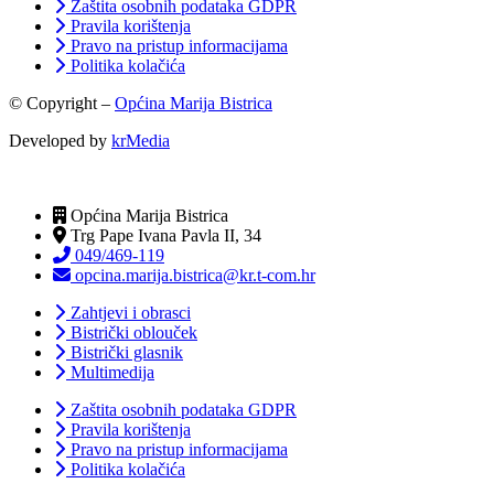
Zaštita osobnih podataka GDPR
Pravila korištenja
Pravo na pristup informacijama
Politika kolačića
© Copyright –
Općina Marija Bistrica
Developed by
krMedia
Općina Marija Bistrica
Trg Pape Ivana Pavla II, 34
049/469-119
opcina.marija.bistrica@kr.t-com.hr
Zahtjevi i obrasci
Bistrički oblouček
Bistrički glasnik
Multimedija
Zaštita osobnih podataka GDPR
Pravila korištenja
Pravo na pristup informacijama
Politika kolačića