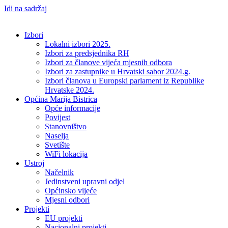
Idi na sadržaj
Izbori
Lokalni izbori 2025.
Izbori za predsjednika RH
Izbori za članove vijeća mjesnih odbora
Izbori za zastupnike u Hrvatski sabor 2024.g.
Izbori članova u Europski parlament iz Republike
Hrvatske 2024.
Općina Marija Bistrica
Opće informacije
Povijest
Stanovništvo
Naselja
Svetište
WiFi lokacija
Ustroj
Načelnik
Jedinstveni upravni odjel
Općinsko vijeće
Mjesni odbori
Projekti
EU projekti
Nacionalni projekti