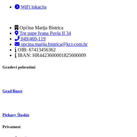
WiFi lokacija
Općina Marija Bistrica
Trg pape Ivana Pavla II 34
049/469-119
opcina.marija.bistrica@kr.t-com.hr
OIB: 67413456362
IBAN: HR4423600001825600009
Gradovi pobratimi
Grad Buzet
Piekary Śląskie
Privatnost