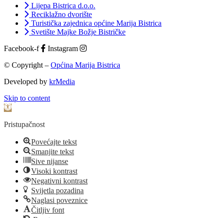
Lijepa Bistrica d.o.o.
Reciklažno dvorište
Turistička zajednica općine Marija Bistrica
Svetište Majke Božje Bistričke
Facebook-f
Instagram
© Copyright –
Općina Marija Bistrica
Developed by
krMedia
Skip to content
Open toolbar
Pristupačnost
Povećajte tekst
Smanjite tekst
Sive nijanse
Visoki kontrast
Negativni kontrast
Svijetla pozadina
Naglasi poveznice
Čitljiv font