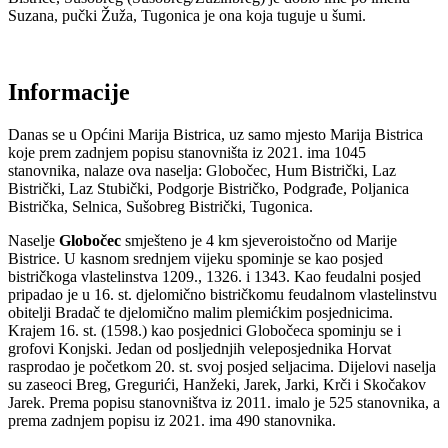
Suzana, pučki Žuža, Tugonica je ona koja tuguje u šumi.
Informacije
Danas se u Općini Marija Bistrica, uz samo mjesto Marija Bistrica
koje prem zadnjem popisu stanovništa iz 2021. ima 1045
stanovnika, nalaze ova naselja: Globočec, Hum Bi­strički, Laz
Bistrički, Laz Stubički, Podgorje Bistričko, Pod­građe, Poljanica
Bistrička, Selnica, Sušobreg Bistrički, Tugonica.
Naselje
Globočec
smješteno je 4 km sjeveroistočno od Marije
Bistrice. U kasnom srednjem vijeku spominje se kao posjed
bistričkoga vlastelinstva 1209., 1326. i 1343. Kao feudalni posjed
pripadao je u 16. st. djelomično bistričkomu feudalnom vlastelinstvu
obitelji Bradač te djelomično malim plemićkim posjednicima.
Krajem 16. st. (1598.) kao posjednici Globočeca spominju se i
grofovi Konjski. Jedan od posljednjih veleposjednika Horvat
rasprodao je početkom 20. st. svoj posjed seljacima. Dijelovi naselja
su zaseoci Breg, Gregurići, Hanžeki, Jarek, Jarki, Krči i Skočakov
Jarek. Prema popisu stanov­ništva iz 2011. imalo je 525 stanovnika, a
prema zadnjem popisu iz 2021. ima 490 stanovnika.