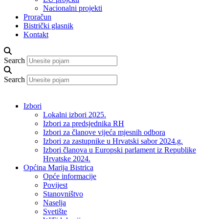
Nacionalni projekti
Proračun
Bistrički glasnik
Kontakt
Search
Search
Izbori
Lokalni izbori 2025.
Izbori za predsjednika RH
Izbori za članove vijeća mjesnih odbora
Izbori za zastupnike u Hrvatski sabor 2024.g.
Izbori članova u Europski parlament iz Republike
Hrvatske 2024.
Općina Marija Bistrica
Opće informacije
Povijest
Stanovništvo
Naselja
Svetište