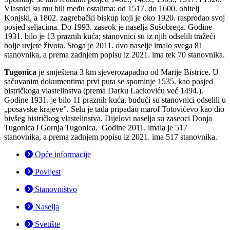
Vlasnici su mu bili među ostali­ma: od 1517. do 1600. obitelj
Konjski, a 1802. zagrebački biskup koji je oko 1920. rasprodao svoj
posjed seljacima. Do 1993. zaseok je naselja Sušobrega. Godine
1931. bilo je 13 praznih kuća; stanovnici su iz njih odselili tra­žeći
bolje uvjete života. Stoga je 2011. ovo naselje imalo svega 81
stanovni­ka, a prema zadnjem popisu iz 2021. ima tek 70 stanovnika.
Tugonica
je smještena 3 km sjeverozapadno od Marije Bistrice. U
sa­čuvanim dokumentima prvi puta se spominje 1535. kao posjed
bistričko­ga vlastelinstva (prema Darku Lackoviću već 1494.).
Godine 1931. je bilo 11 praznih kuća, budući su stanovnici odselili u
„posavske krajeve”. Selu je tada pripadao marof Totovićevo kao dio
bivšeg bistričkog vlastelinstva. Dijelovi naselja su zaseoci Donja
Tugonica i Gornja Tugonica. Godine 2011. imala je 517
stanovnika, a prema zadnjem popisu iz 2021. ima 517 stanovnika. ­
Opće informacije
Povijest
Stanovništvo
Naselja
Svetište