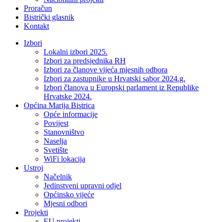
Proračun
Bistrički glasnik
Kontakt
Izbori
Lokalni izbori 2025.
Izbori za predsjednika RH
Izbori za članove vijeća mjesnih odbora
Izbori za zastupnike u Hrvatski sabor 2024.g.
Izbori članova u Europski parlament iz Republike
Hrvatske 2024.
Općina Marija Bistrica
Opće informacije
Povijest
Stanovništvo
Naselja
Svetište
WiFi lokacija
Ustroj
Načelnik
Jedinstveni upravni odjel
Općinsko vijeće
Mjesni odbori
Projekti
EU projekti