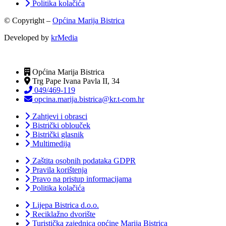
Politika kolačića
© Copyright –
Općina Marija Bistrica
Developed by
krMedia
Općina Marija Bistrica
Trg Pape Ivana Pavla II, 34
049/469-119
opcina.marija.bistrica@kr.t-com.hr
Zahtjevi i obrasci
Bistrički oblouček
Bistrički glasnik
Multimedija
Zaštita osobnih podataka GDPR
Pravila korištenja
Pravo na pristup informacijama
Politika kolačića
Lijepa Bistrica d.o.o.
Reciklažno dvorište
Turistička zajednica općine Marija Bistrica