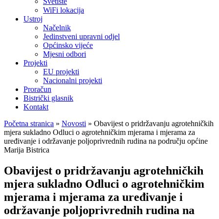
Svetište
WiFi lokacija
Ustroj
Načelnik
Jedinstveni upravni odjel
Općinsko vijeće
Mjesni odbori
Projekti
EU projekti
Nacionalni projekti
Proračun
Bistrički glasnik
Kontakt
Početna stranica
»
Novosti
»
Obavijest o pridržavanju agrotehničkih
mjera sukladno Odluci o agrotehničkim mjerama i mjerama za
uređivanje i održavanje poljoprivrednih rudina na području općine
Marija Bistrica
Obavijest o pridržavanju agrotehničkih
mjera sukladno Odluci o agrotehničkim
mjerama i mjerama za uređivanje i
održavanje poljoprivrednih rudina na