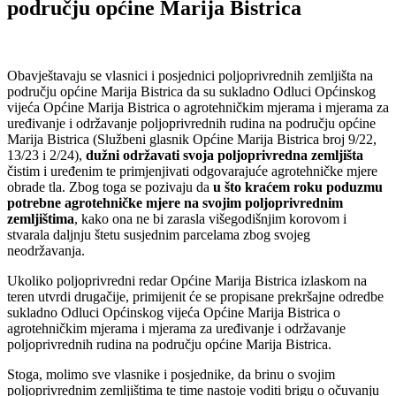
području općine Marija Bistrica
Obavještavaju se vlasnici i posjednici poljoprivrednih zemljišta na
području općine Marija Bistrica da su sukladno Odluci Općinskog
vijeća Općine Marija Bistrica o agrotehničkim mjerama i mjerama za
uređivanje i održavanje poljoprivrednih rudina na području općine
Marija Bistrica (Službeni glasnik Općine Marija Bistrica broj 9/22,
13/23 i 2/24),
dužni
održavati svoja poljoprivredna zemljišta
čistim i uređenim te primjenjivati odgovarajuće agrotehničke mjere
obrade tla. Zbog toga se pozivaju da
u što kraćem roku
poduzmu
potrebne agrotehničke mjere na svojim poljoprivrednim
zemljištima
, kako ona ne bi zarasla višegodišnjim korovom i
stvarala daljnju štetu susjednim parcelama zbog svojeg
neodržavanja.
Ukoliko poljoprivredni redar Općine Marija Bistrica izlaskom na
teren utvrdi drugačije, primijenit će se propisane prekršajne odredbe
sukladno Odluci Općinskog vijeća Općine Marija Bistrica o
agrotehničkim mjerama i mjerama za uređivanje i održavanje
poljoprivrednih rudina na području općine Marija Bistrica.
Stoga, molimo sve vlasnike i posjednike, da brinu o svojim
poljoprivrednim zemljištima te time nastoje voditi brigu o očuvanju