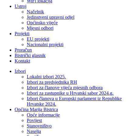
WiFi lokacija
Ustroj
Načelnik
Jedinstveni upravni odjel
Općinsko vijeće
Mjesni odbori
Projekti
EU projekti
Nacionalni projekti
Proračun
Bistrički glasnik
Kontakt
Izbori
Lokalni izbori 2025.
Izbori za predsjednika RH
Izbori za članove vijeća mjesnih odbora
Izbori za zastupnike u Hrvatski sabor 2024.g.
Izbori članova u Europski parlament iz Republike
Hrvatske 2024.
Općina Marija Bistrica
Opće informacije
Povijest
Stanovništvo
Naselja