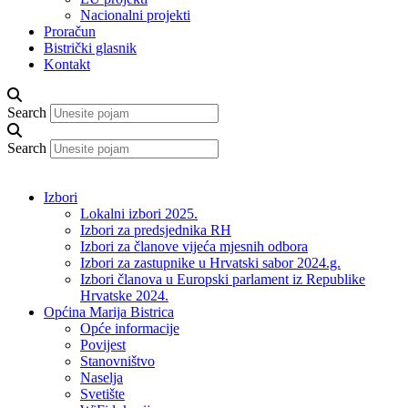
Nacionalni projekti
Proračun
Bistrički glasnik
Kontakt
Search
Search
Izbori
Lokalni izbori 2025.
Izbori za predsjednika RH
Izbori za članove vijeća mjesnih odbora
Izbori za zastupnike u Hrvatski sabor 2024.g.
Izbori članova u Europski parlament iz Republike
Hrvatske 2024.
Općina Marija Bistrica
Opće informacije
Povijest
Stanovništvo
Naselja
Svetište