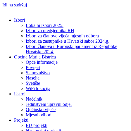
Idi na sadržaj
Izbori
Lokalni izbori 2025.
Izbori za predsjednika RH
Izbori za članove vijeća mjesnih odbora
Izbori za zastupnike u Hrvatski sabor 2024.g.
Izbori članova u Europski parlament iz Republike
Hrvatske 2024.
Općina Marija Bistrica
Opće informacije
Povijest
Stanovništvo
Naselja
Svetište
WiFi lokacija
Ustroj
Načelnik
Jedinstveni upravni odjel
Općinsko vijeće
Mjesni odbori
Projekti
EU projekti
Nacionalni projekti