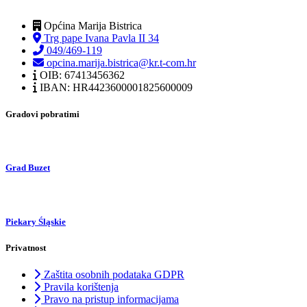
Općina Marija Bistrica
Trg pape Ivana Pavla II 34
049/469-119
opcina.marija.bistrica@kr.t-com.hr
OIB: 67413456362
IBAN: HR4423600001825600009
Gradovi pobratimi
Grad Buzet
Piekary Śląskie
Privatnost
Zaštita osobnih podataka GDPR
Pravila korištenja
Pravo na pristup informacijama