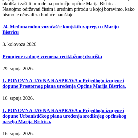
okoliša i zaštiti prirode na području općine Marija Bistrica.
Nastojmo održavati čistim i urednim prirodu u kojoj boravimo, kako
bismo je očuvali za buduće naraštaje.
24. Međunarodno vozočašće konjskih zaprega u Mariju
Bistricu
3. kolovoza 2026.
Promjene radnog vremena reciklažnog dvorišta
29. srpnja 2026.
1. PONOVNA JAVNA RASPRAVA o Prijedlogu izmjene i
dopune Prostornog plana uređenja Općine Marija Bistrica.
16. srpnja 2026.
1. PONOVNA JAVNA RASPRAVA o Prijedlogu izmjene i
dopune Urbanističkog plana uređenja središnjeg općinskog
naselja Marija Bistrica.
16. srpnja 2026.