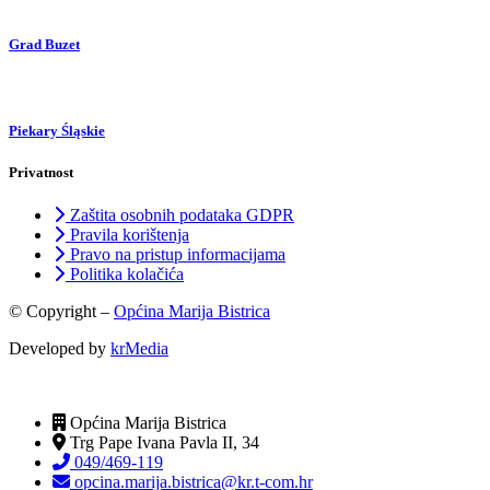
Grad Buzet
Piekary Śląskie
Privatnost
Zaštita osobnih podataka GDPR
Pravila korištenja
Pravo na pristup informacijama
Politika kolačića
© Copyright –
Općina Marija Bistrica
Developed by
krMedia
Općina Marija Bistrica
Trg Pape Ivana Pavla II, 34
049/469-119
opcina.marija.bistrica@kr.t-com.hr