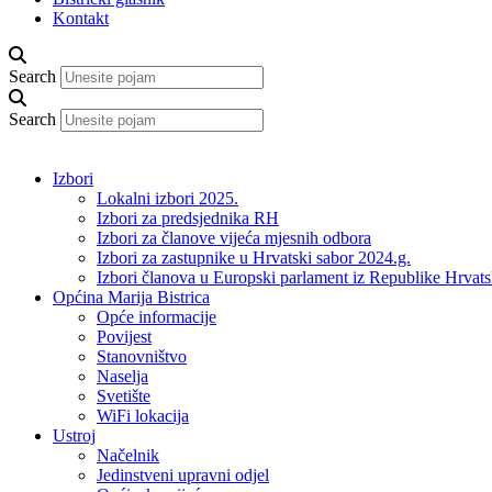
Kontakt
Search
Search
Izbori
Lokalni izbori 2025.
Izbori za predsjednika RH
Izbori za članove vijeća mjesnih odbora
Izbori za zastupnike u Hrvatski sabor 2024.g.
Izbori članova u Europski parlament iz Republike Hrvat
Općina Marija Bistrica
Opće informacije
Povijest
Stanovništvo
Naselja
Svetište
WiFi lokacija
Ustroj
Načelnik
Jedinstveni upravni odjel