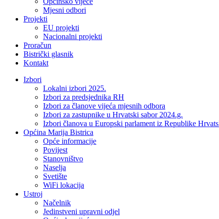
Općinsko vijeće
Mjesni odbori
Projekti
EU projekti
Nacionalni projekti
Proračun
Bistrički glasnik
Kontakt
Izbori
Lokalni izbori 2025.
Izbori za predsjednika RH
Izbori za članove vijeća mjesnih odbora
Izbori za zastupnike u Hrvatski sabor 2024.g.
Izbori članova u Europski parlament iz Republike Hrvat
Općina Marija Bistrica
Opće informacije
Povijest
Stanovništvo
Naselja
Svetište
WiFi lokacija
Ustroj
Načelnik
Jedinstveni upravni odjel