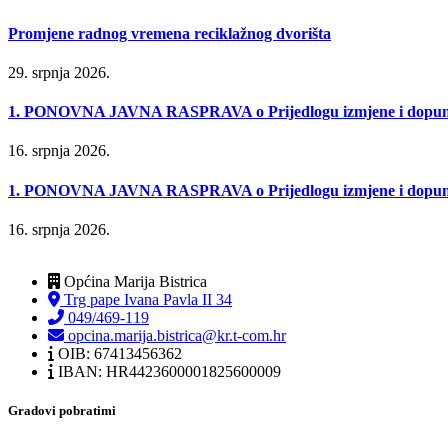
Promjene radnog vremena reciklažnog dvorišta
29. srpnja 2026.
1. PONOVNA JAVNA RASPRAVA o Prijedlogu izmjene i dopune P
16. srpnja 2026.
1. PONOVNA JAVNA RASPRAVA o Prijedlogu izmjene i dopune Urb
16. srpnja 2026.
Općina Marija Bistrica
Trg pape Ivana Pavla II 34
049/469-119
opcina.marija.bistrica@kr.t-com.hr
OIB: 67413456362
IBAN: HR4423600001825600009
Gradovi pobratimi