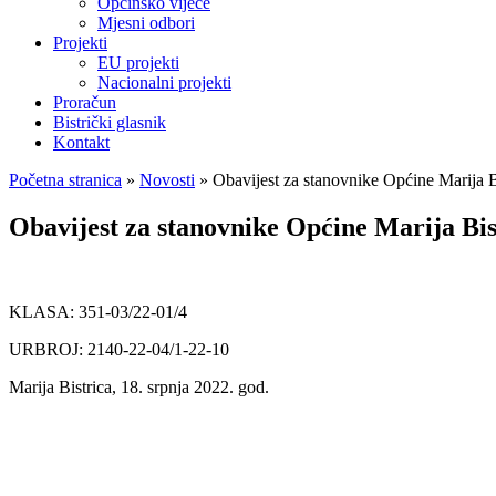
Općinsko vijeće
Mjesni odbori
Projekti
EU projekti
Nacionalni projekti
Proračun
Bistrički glasnik
Kontakt
Početna stranica
»
Novosti
»
Obavijest za stanovnike Općine Marija B
Obavijest za stanovnike Općine Marija Bis
KLASA: 351-03/22-01/4
URBROJ: 2140-22-04/1-22-10
Marija Bistrica, 18. srpnja 2022. god.