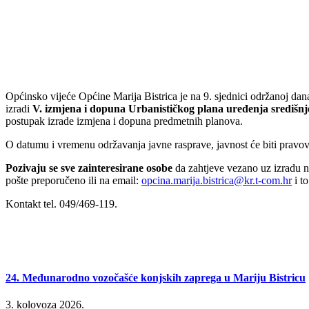
Općinsko vijeće Općine Marija Bistrica je na 9. sjednici održanoj dan
izradi
V. izmjena i dopuna Urbanističkog plana uređenja središnj
postupak izrade izmjena i dopuna predmetnih planova.
O datumu i vremenu održavanja javne rasprave, javnost će biti prav
Pozivaju se sve zainteresirane osobe
da zahtjeve vezano uz izradu n
pošte preporučeno ili na email:
opcina.marija.bistrica@kr.t-com.hr
i t
Kontakt tel. 049/469-119.
24. Međunarodno vozočašće konjskih zaprega u Mariju Bistricu
3. kolovoza 2026.