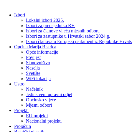
Idi
na
Izbori
sadržaj
Lokalni izbori 2025.
Izbori za predsjednika RH
Izbori za članove vijeća mjesnih odbora
Izbori za zastupnike u Hrvatski sabor 2024.g.
Izbori članova u Europski parlament iz Republike Hrvat
Općina Marija Bistrica
Opće informacije
Povijest
Stanovništvo
Naselja
Svetište
WiFi lokacija
Ustroj
Načelnik
Jedinstveni upravni odjel
Općinsko vijeće
Mjesni odbori
Projekti
EU projekti
Nacionalni projekti
Proračun
Bistrički glasnik