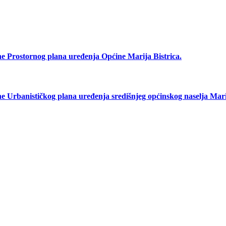
rostornog plana uređenja Općine Marija Bistrica.
anističkog plana uređenja središnjeg općinskog naselja Marij