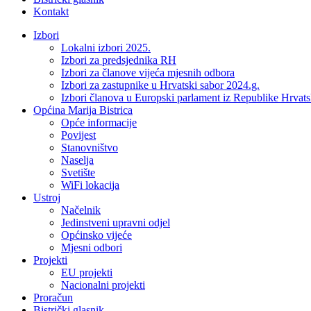
Kontakt
Izbori
Lokalni izbori 2025.
Izbori za predsjednika RH
Izbori za članove vijeća mjesnih odbora
Izbori za zastupnike u Hrvatski sabor 2024.g.
Izbori članova u Europski parlament iz Republike Hrvat
Općina Marija Bistrica
Opće informacije
Povijest
Stanovništvo
Naselja
Svetište
WiFi lokacija
Ustroj
Načelnik
Jedinstveni upravni odjel
Općinsko vijeće
Mjesni odbori
Projekti
EU projekti
Nacionalni projekti
Proračun
Bistrički glasnik