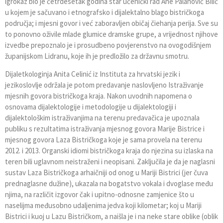
igrokaz bio je četrdesetak godina star učenički rad Ane Palanović Bilić
u kojem je sačuvano i etnografsko i dijalektalno blago bistričkoga
područja; i mjesni govor i već zaboravljen običaj čiehanja perija. Sve su
to ponovno oživile mlade glumice dramske grupe, a vrijednost njihove
izvedbe prepoznalo je i prosudbeno povjerenstvo na ovogodišnjem
županijskom Lidranu, koje ih je predložilo za državnu smotru.
Dijaletkologinja Anita Celinić iz Instituta za hrvatski jezik i
jezikoslovlje održala je potom predavanje naslovljeno Istraživanje
mjesnih govora bistričkoga kraja. Nakon uvodnih napomena o
osnovama dijalektologije i metodologije u dijalektologiji i
dijalektološkim istraživanjima na terenu predavačica je upoznala
publiku s rezultatima istraživanja mjesnog govora Marije Bistrice i
mjesnog govora Laza Bistričkoga koje je sama provela na terenu
2012. i 2013. Organski idiomi bistričkoga kraja do njezina su izlaska na
teren bili uglavnom neistraženi i neopisani. Zaključila je da je naglasni
sustav Laza Bistričkoga arhaičniji od onog u Mariji Bistrici (jer čuva
prednaglasne dužine), ukazala na bogatstvo vokala i dvoglase među
njima, na različit izgovor čak i upitno-odnosne zamjenice što u
naselijma međusobno udaljenima jedva koji kilometar; koj u Mariji
Bistrici i kuoj u Lazu Bistričkom, a naišla je i na neke stare oblike (oblik