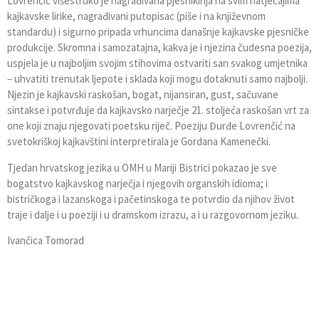
Lovrenčić višestruko je nagrađivana pjesnikinja na svim natječajima
kajkavske lirike, nagrađivani putopisac (piše i na književnom
standardu) i sigurno pripada vrhuncima današnje kajkavske pjesničke
produkcije. Skromna i samozatajna, kakva je i njezina čudesna poezija,
uspjela je u najboljim svojim stihovima ostvariti san svakog umjetnika
– uhvatiti trenutak ljepote i sklada koji mogu dotaknuti samo najbolji.
Njezin je kajkavski raskošan, bogat, nijansiran, gust, sačuvane
sintakse i potvrđuje da kajkavsko narječje 21. stoljeća raskošan vrt za
one koji znaju njegovati poetsku riječ. Poeziju Đurđe Lovrenčić na
svetokriškoj kajkavštini interpretirala je Gordana Kamenečki.
Tjedan hrvatskog jezika u OMH u Mariji Bistrici pokazao je sve
bogatstvo kajkavskog narječja i njegovih organskih idioma; i
bistričkoga i lazanskoga i pačetinskoga te potvrdio da njihov život
traje i dalje i u poeziji i u dramskom izrazu, a i u razgovornom jeziku.
Ivančica Tomorad