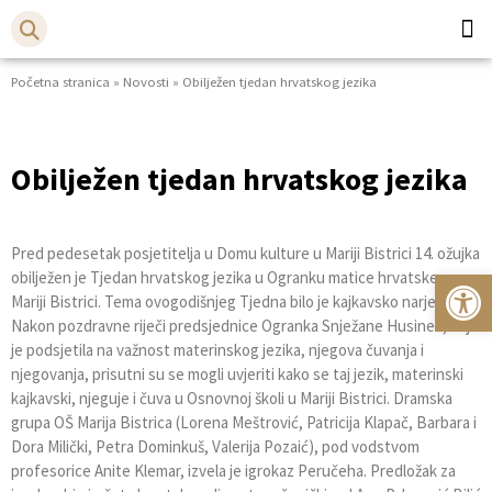
Početna stranica
»
Novosti
»
Obilježen tjedan hrvatskog jezika
Općina
Bistr
Obilježen tjedan hrvatskog jezika
Pred pedesetak posjetitelja u Domu kulture u Mariji Bistrici 14. ožujka
Op
obilježen je Tjedan hrvatskog jezika u Ogranku matice hrvatske u
Mariji Bistrici. Tema ovogodišnjeg Tjedna bilo je kajkavsko narječje.
Nakon pozdravne riječi predsjednice Ogranka Snježane Husinec, koja
je podsjetila na važnost materinskog jezika, njegova čuvanja i
njegovanja, prisutni su se mogli uvjeriti kako se taj jezik, materinski
kajkavski, njeguje i čuva u Osnovnoj školi u Mariji Bistrici. Dramska
grupa OŠ Marija Bistrica (Lorena Meštrović, Patricija Klapač, Barbara i
Dora Milički, Petra Dominkuš, Valerija Pozaić), pod vodstvom
profesorice Anite Klemar, izvela je igrokaz Peručeha. Predložak za