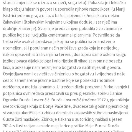
stare zamjenice se u izrazu se neči, sega leta). Pokazala je i leksičko
blago obaju mjesnih govora i usporedila njihove raznolikosti (u Mariji
Bistrici jedemo gra, a u Lazu bažul, a pijemo iz žmula kao u nekim
čakavskim i štokavskim krajevima u kojima doduše, ista riječ ima
drukčije značenje). Svojim je predavanjem pobudila živo zanimanje
publike koja se i uključila komentarima i pitanjima. Potvrdilo se da
treba više ovakvih predavanja kojima se publici na znanstveno
utemeljen, ali i popularan način približava građa koja je nerijetko,
nakon opsežnih istraživanja na terenu, dostupna samo uskom krugu
jezikoslovaca dijalektologa i vrlo rijetko ili nikad za njom ne posežu
laici, a pokazuje nam neizmjerno bogatstvo naših mjesnih govora.
Osvjetljava nam i osvještava činjenicu o bogatstvu i vrijednosti naše
često zanemarene jezične baštine koje se ponekad i hotimice
odričemo, a možda i sramimo. U trećem dijelu programa Mirko Ivanjek i
potpisnica ovih redaka predstavili su prvu pjesničku zbirku članice
Ogranka Đurđe Lovrenčić. Đurđa Lovrenčić (rođena 1972.), pjesnikinja
svetokriškoga kraja iz Donje Pačetine, dvadesetak godina pjesničkog
stvaranja ukoričila je u zbirku dojmljivih kajkavskih stihova naslovljenu
Guste žuti maslaček. Zbirka je tiskana u autoričinoj nakladi u jesen
2014. s ilustracijama mlade majstorice grafike Maje Burek. Đurđa