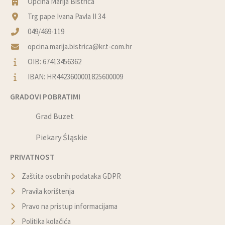
Općina Marija Bistrica
Trg pape Ivana Pavla II 34
049/469-119
opcina.marija.bistrica@kr.t-com.hr
OIB: 67413456362
IBAN: HR4423600001825600009
GRADOVI POBRATIMI
Grad Buzet
Piekary Śląskie
PRIVATNOST
Zaštita osobnih podataka GDPR
Pravila korištenja
Pravo na pristup informacijama
Politika kolačića