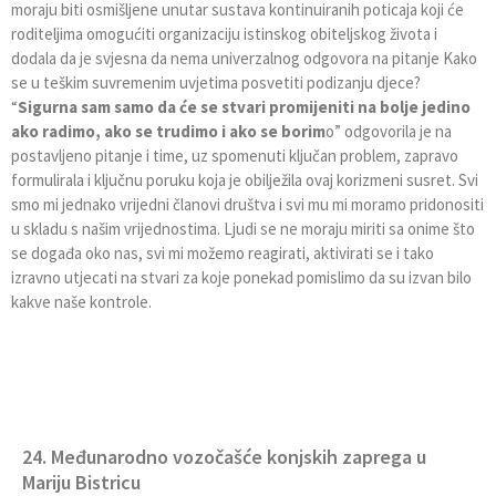
moraju biti osmišljene unutar sustava kontinuiranih poticaja koji će
roditeljima omogućiti organizaciju istinskog obiteljskog života i
dodala da je svjesna da nema univerzalnog odgovora na pitanje Kako
se u teškim suvremenim uvjetima posvetiti podizanju djece?
“
Sigurna sam samo da će se stvari promijeniti na bolje jedino
ako radimo, ako se trudimo i ako se borim
o” odgovorila je na
postavljeno pitanje i time, uz spomenuti ključan problem, zapravo
formulirala i ključnu poruku koja je obilježila ovaj korizmeni susret. Svi
smo mi jednako vrijedni članovi društva i svi mu mi moramo pridonositi
u skladu s našim vrijednostima. Ljudi se ne moraju miriti sa onime što
se događa oko nas, svi mi možemo reagirati, aktivirati se i tako
izravno utjecati na stvari za koje ponekad pomislimo da su izvan bilo
kakve naše kontrole.
24. Međunarodno vozočašće konjskih zaprega u
Mariju Bistricu