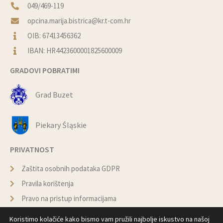
049/469-119
opcina.marija.bistrica@kr.t-com.hr
OIB: 67413456362
IBAN: HR4423600001825600009
GRADOVI POBRATIMI
Grad Buzet
Piekary Śląskie
PRIVATNOST
Zaštita osobnih podataka GDPR
Pravila korištenja
Pravo na pristup informacijama
Politika kolačića
Koristimo kolačiće kako bismo vam pružili najbolje iskustvo na našoj