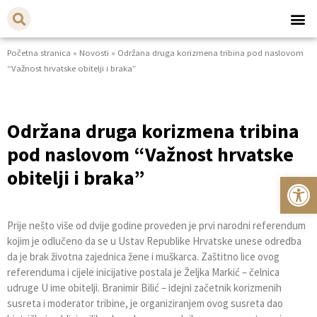
Početna stranica
»
Novosti
»
Održana druga korizmena tribina pod naslovom
“Važnost hrvatske obitelji i braka”
Održana druga korizmena tribina
pod naslovom “Važnost hrvatske
obitelji i braka”
Op
Prije nešto više od dvije godine proveden je prvi narodni referendum
kojim je odlučeno da se u Ustav Republike Hrvatske unese odredba
da je brak životna zajednica žene i muškarca. Zaštitno lice ovog
referenduma i cijele inicijative postala je Željka Markić – čelnica
udruge U ime obitelji. Branimir Bilić – idejni začetnik korizmenih
susreta i moderator tribine, je organiziranjem ovog susreta dao