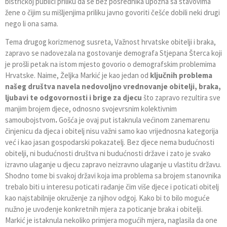
bistričkoj publici priliku da se bez posrednika upozna sa stavovima
žene o čijim su mišljenjima priliku javno govoriti češće dobili neki drugi
nego li ona sama.
Tema drugog korizmenog susreta, Važnost hrvatske obitelji i braka,
zapravo se nadovezala na gostovanje demografa Stjepana Šterca koji
je prošli petak na istom mjesto govorio o demografskim problemima
Hrvatske. Naime, Željka Markić je kao jedan od
ključnih problema
našeg društva
navela nedovoljno vrednovanje obitelji, braka,
ljubavi te odgovornosti i brige za djecu
što zapravo rezultira sve
manjim brojem djece, odnosno svojevrsnim
kolektivnim
samoubojstvom
.
Gošća je ovaj put istaknula većinom zanemarenu
činjenicu da djeca i obitelj nisu važni samo kao vrijednosna kategorija
već i kao jasan gospodarski pokazatelj. Bez djece nema budućnosti
obitelji, ni budućnosti društva ni budućnosti države i zato je svako
izravno ulaganje u djecu zapravo neizravno ulaganje u vlastitu državu.
Shodno tome bi svakoj državi koja ima problema sa brojem stanovnika
trebalo biti u interesu poticati rađanje čim više djece i poticati obitelj
kao najstabilnije okruženje za njihov odgoj. Kako bi to bilo moguće
nužno je uvođenje konkretnih mjera za poticanje braka i obitelji.
Markić je istaknula nekoliko primjera mogućih mjera, naglasila da one