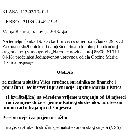
KLASA: 112-02/19-01/1
URBROJ: 2113/02-04/1-19-3
Marija Bistrica, 5. travnja 2019. god.
Na temelju članka 19. stavka 1. u vezi s odredbom članka 29. st. 3.
Zakona o službenicima i namještenicima u lokalnoj i područnoj
(regionalnoj) samoupravi („Narodne novine“ broj 86/08, 61/11 i
04/18) pročelnica Jedinstvenog upravnog odjela Općine Marija
Bistrica raspisuje
OGLAS
za prijam u službu Višeg stručnog suradnika za financije i
proračun u Jedinstveni upravni odjel Općine Marija Bistrica
–
(1 izvršitelj/ica) na određeno vrijeme u trajanju od 18 mjeseci
– radi zamjene duže vrijeme odsutnog službenika, uz obvezni
probni rad u trajanju od 2 mjeseca
Posebni uvjeti za prijem u službu:
– magistar struke ili stručni specijalist ekonomskog smjera (VSS)