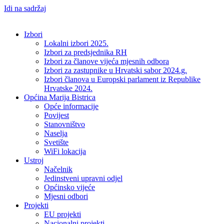
Idi na sadržaj
Izbori
Lokalni izbori 2025.
Izbori za predsjednika RH
Izbori za članove vijeća mjesnih odbora
Izbori za zastupnike u Hrvatski sabor 2024.g.
Izbori članova u Europski parlament iz Republike
Hrvatske 2024.
Općina Marija Bistrica
Opće informacije
Povijest
Stanovništvo
Naselja
Svetište
WiFi lokacija
Ustroj
Načelnik
Jedinstveni upravni odjel
Općinsko vijeće
Mjesni odbori
Projekti
EU projekti
Nacionalni projekti