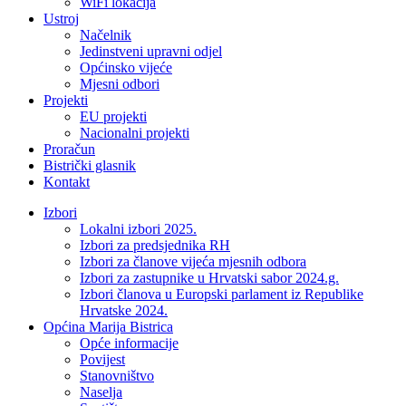
WiFi lokacija
Ustroj
Načelnik
Jedinstveni upravni odjel
Općinsko vijeće
Mjesni odbori
Projekti
EU projekti
Nacionalni projekti
Proračun
Bistrički glasnik
Kontakt
Izbori
Lokalni izbori 2025.
Izbori za predsjednika RH
Izbori za članove vijeća mjesnih odbora
Izbori za zastupnike u Hrvatski sabor 2024.g.
Izbori članova u Europski parlament iz Republike
Hrvatske 2024.
Općina Marija Bistrica
Opće informacije
Povijest
Stanovništvo
Naselja