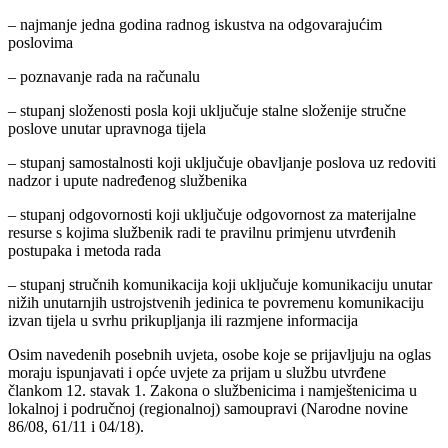
– najmanje jedna godina radnog iskustva na odgovarajućim
poslovima
– poznavanje rada na računalu
– stupanj složenosti posla koji uključuje stalne složenije stručne
poslove unutar upravnoga tijela
– stupanj samostalnosti koji uključuje obavljanje poslova uz redoviti
nadzor i upute nadređenog službenika
– stupanj odgovornosti koji uključuje odgovornost za materijalne
resurse s kojima službenik radi te pravilnu primjenu utvrđenih
postupaka i metoda rada
– stupanj stručnih komunikacija koji uključuje komunikaciju unutar
nižih unutarnjih ustrojstvenih jedinica te povremenu komunikaciju
izvan tijela u svrhu prikupljanja ili razmjene informacija
Osim navedenih posebnih uvjeta, osobe koje se prijavljuju na oglas
moraju ispunjavati i opće uvjete za prijam u službu utvrđene
člankom 12. stavak 1. Zakona o službenicima i namještenicima u
lokalnoj i područnoj (regionalnoj) samoupravi (Narodne novine
86/08, 61/11 i 04/18).