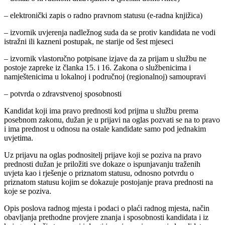
– elektronički zapis o radno pravnom statusu (e-radna knjižica)
– izvornik uvjerenja nadležnog suda da se protiv kandidata ne vodi
istražni ili kazneni postupak, ne starije od šest mjeseci
– izvornik vlastoručno potpisane izjave da za prijam u službu ne
postoje zapreke iz članka 15. i 16. Zakona o službenicima i
namještenicima u lokalnoj i područnoj (regionalnoj) samoupravi
– potvrda o zdravstvenoj sposobnosti
Kandidat koji ima pravo prednosti kod prijma u službu prema
posebnom zakonu, dužan je u prijavi na oglas pozvati se na to pravo
i ima prednost u odnosu na ostale kandidate samo pod jednakim
uvjetima.
Uz prijavu na oglas podnositelj prijave koji se poziva na pravo
prednosti dužan je priložiti sve dokaze o ispunjavanju traženih
uvjeta kao i rješenje o priznatom statusu, odnosno potvrdu o
priznatom statusu kojim se dokazuje postojanje prava prednosti na
koje se poziva.
Opis poslova radnog mjesta i podaci o plaći radnog mjesta, način
obavljanja prethodne provjere znanja i sposobnosti kandidata i iz