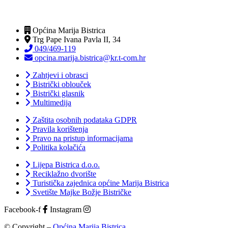
Općina Marija Bistrica
Trg Pape Ivana Pavla II, 34
049/469-119
opcina.marija.bistrica@kr.t-com.hr
Zahtjevi i obrasci
Bistrički oblouček
Bistrički glasnik
Multimedija
Zaštita osobnih podataka GDPR
Pravila korištenja
Pravo na pristup informacijama
Politika kolačića
Lijepa Bistrica d.o.o.
Reciklažno dvorište
Turistička zajednica općine Marija Bistrica
Svetište Majke Božje Bistričke
Facebook-f
Instagram
© Copyright –
Općina Marija Bistrica