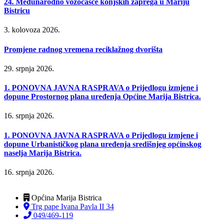
24. Međunarodno vozočašće konjskih zaprega u Mariju
Bistricu
3. kolovoza 2026.
Promjene radnog vremena reciklažnog dvorišta
29. srpnja 2026.
1. PONOVNA JAVNA RASPRAVA o Prijedlogu izmjene i
dopune Prostornog plana uređenja Općine Marija Bistrica.
16. srpnja 2026.
1. PONOVNA JAVNA RASPRAVA o Prijedlogu izmjene i
dopune Urbanističkog plana uređenja središnjeg općinskog
naselja Marija Bistrica.
16. srpnja 2026.
Općina Marija Bistrica
Trg pape Ivana Pavla II 34
049/469-119