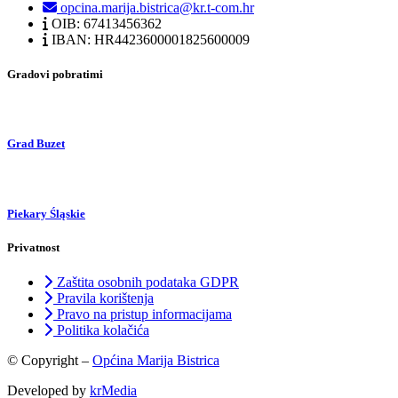
opcina.marija.bistrica@kr.t-com.hr
OIB: 67413456362
IBAN: HR4423600001825600009
Gradovi pobratimi
Grad Buzet
Piekary Śląskie
Privatnost
Zaštita osobnih podataka GDPR
Pravila korištenja
Pravo na pristup informacijama
Politika kolačića
© Copyright –
Općina Marija Bistrica
Developed by
krMedia