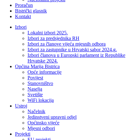
Proračun
Bistrički glasnik
Kontakt
Izbori
Lokalni izbori 2025.
Izbori za predsjednika RH
Izbori za članove vijeća mjesnih odbora
Izbori za zastupnike u Hrvatski sabor 2024.g.
Izbori članova u Europski parlament iz Republike
Hrvatske 2024.
Općina Marija Bistrica
Opće informacije
Povijest
Stanovništvo
Naselja
Svetište
WiFi lokacija
Ustroj
Načelnik
Jedinstveni upravni odjel
Općinsko vijeće
Mjesni odbori
Projekti
EU projekti