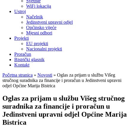
Svetište
WiFi lokacija
Ustroj
Načelnik
Jedinstveni upravni odjel
Općinsko vijeće
Mjesni odbori
Projekti
EU projekti
Nacionalni projekti
Proračun
Bistrički glasnik
Kontakt
Početna stranica
»
Novosti
»
Oglas za prijam u službu Višeg
stručnog suradnika za financije i proračun u Jedinstveni upravni
odjel Općine Marija Bistrica
Oglas za prijam u službu Višeg stručnog
suradnika za financije i proračun u
Jedinstveni upravni odjel Općine Marija
Bistrica