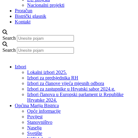
Nacionalni projekti
Proračun
Bistrički glasnik
Kontakt
Search
Search
Izbori
Lokalni izbori 2025.
Izbori za predsjednika RH
Izbori za članove vijeća mjesnih odbora
Izbori za zastupnike u Hrvatski sabor 2024.g.
Izbori članova u Europski parlament iz Republike
Hrvatske 2024.
Općina Marija Bistrica
Opće informacije
Povijest
Stanovništvo
Naselja
Svetište