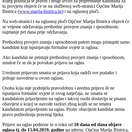
kojeg područja te pravni i drugi izvori za pripremanje kandidata za
tu provjeru objavit će se na službenoj web-stranici Općine Marija
Bistrica (
www.marija-bistrica.hr
) i na oglasnoj ploči.
Na web-stranici i na oglasnoj ploči Općine Marija Bistrica objavit će
se vrijeme održavanja prethodne provjere znanja i sposobnosti,
najmanje pet dana prije održavanja.
Prethodnoj provjeri znanja i sposobnosti putem mogu pristupiti samo
kandidati koji ispunjavaju formalne uvjete iz oglasa.
Ako kandidat ne pristupi prethodnoj provjeri znanja i sposobnosti,
smatrat će se da je povukao prijavu na oglas.
Urednom prijavom smatra se prijava koja sadrži sve podatke i
priloge navedene u ovom oglasu.
Osoba koja nije podnijela pravodobnu i urednu prijavu ili ne
ispunjava formalne uvjete iz ovog natječaja, ne smatra se
kandidatom prijavljenim na oglas i takvoj osobi dostavlja se pisana
obavijest u kojoj se navode razlozi zbog kojih se ne smatra
kandidatom prijavljenim na oglas. Protiv obavijesti kandidat nema
pravo podnošenja pravnog lijeka.
Prijave na oglas podnose se u roku od
10 dana od dana objave
oglasa tj. do 15.04.2019. godine
na adresu: Općina Marija Bistrica,