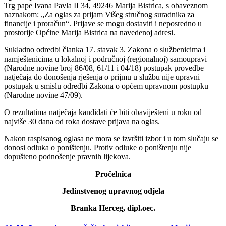
Trg pape Ivana Pavla II 34, 49246 Marija Bistrica, s obaveznom
naznakom: „Za oglas za prijam Višeg stručnog suradnika za
financije i proračun“. Prijave se mogu dostaviti i neposredno u
prostorije Općine Marija Bistrica na navedenoj adresi.
Sukladno odredbi članka 17. stavak 3. Zakona o službenicima i
namještenicima u lokalnoj i područnoj (regionalnoj) samoupravi
(Narodne novine broj 86/08, 61/11 i 04/18) postupak provedbe
natječaja do donošenja rješenja o prijmu u službu nije upravni
postupak u smislu odredbi Zakona o općem upravnom postupku
(Narodne novine 47/09).
O rezultatima natječaja kandidati će biti obaviješteni u roku od
najviše 30 dana od roka dostave prijava na oglas.
Nakon raspisanog oglasa ne mora se izvršiti izbor i u tom slučaju se
donosi odluka o poništenju. Protiv odluke o poništenju nije
dopušteno podnošenje pravnih lijekova.
Pročelnica
Jedinstvenog upravnog odjela
Branka Herceg, dipl.oec.