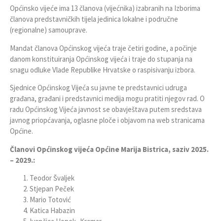
Općinsko vijeće ima 13 članova (vijećnika) izabranih na Izborima
članova predstavničkih tijela jedinica lokalne i područne
(regionalne) samouprave.
Mandat članova Općinskog vijeća traje četiri godine, a počinje
danom konstituiranja Općinskog vijeća i traje do stupanja na
snagu odluke Vlade Republike Hrvatske o raspisivanju izbora.
Sjednice Općinskog Vijeća su javne te predstavnici udruga
građana, građani i predstavnici medija mogu pratiti njegov rad. O
radu Općinskog Vijeća javnost se obavještava putem sredstava
javnog priopćavanja, oglasne ploče i objavom na web stranicama
Općine.
Članovi Općinskog vijeća Općine Marija Bistrica, saziv 2025.
– 2029.:
Teodor Švaljek
Stjepan Peček
Mario Totović
Katica Habazin