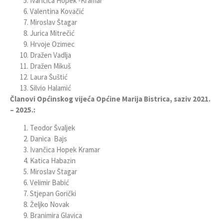
Ivančica Hopek -Kramar
Valentina Kovačić
Miroslav Štagar
Jurica Mitrečić
Hrvoje Ozimec
Dražen Vadlja
Dražen Mikuš
Laura Šuštić
Silvio Halamić
Članovi Općinskog vijeća Općine Marija Bistrica, saziv 2021.
– 2025.:
Teodor Švaljek
Danica Bajs
Ivančica Hopek Kramar
Katica Habazin
Miroslav Štagar
Velimir Babić
Stjepan Gorički
Željko Novak
Branimira Glavica