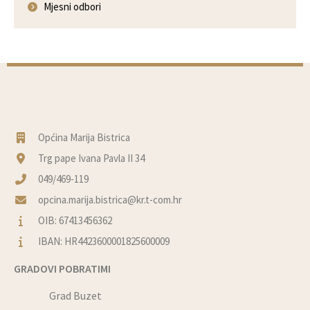
Mjesni odbori
Općina Marija Bistrica
Trg pape Ivana Pavla II 34
049/469-119
opcina.marija.bistrica@kr.t-com.hr
OIB: 67413456362
IBAN: HR4423600001825600009
GRADOVI POBRATIMI
Grad Buzet