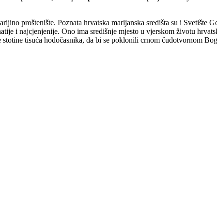
­rijino proštenište. Poznata hrvatska marijanska središta su i Svetište G
atije i najcjenjenije. Ono ima središ­nje mjesto u vjerskom životu hrvats
 stotine tisuća hodočasnika, da bi se poklonili crnom čudotvornom Bog