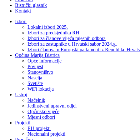
Bistrički glasnik
Kontakt
Izbori
Lokalni izbori 2025.
Izbori za predsjednika RH
Izbori za članove vijeća mjesnih odbora
Izbori za zastupnike u Hrvatski sabor 2024.g.
Izbori članova u Europski parlament iz Republike Hrvat
Općina Marija Bistrica
Opće informacije
Povijest
Stanovništvo
Naselja
Svetište
WiFi lokacija
Ustroj
Načelnik
Jedinstveni upravni odjel
Općinsko vijeće
Mjesni odbori
Projekti
EU projekti
Nacionalni projekti
Proračun