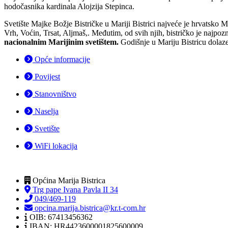
hodočasnika kardinala Alojzija Stepinca.
Svetište Majke Božje Bistričke u Mariji Bistrici najveće je hrvatsko Ma
Vrh, Voćin, Trsat, Aljmaš,. Međutim, od svih njih, bistričko je najpozn
nacionalnim Marijinim svetištem.
Godišnje u Mariju Bistricu dolaze
Opće informacije
Povijest
Stanovništvo
Naselja
Svetište
WiFi lokacija
Općina Marija Bistrica
Trg pape Ivana Pavla II 34
049/469-119
opcina.marija.bistrica@kr.t-com.hr
OIB: 67413456362
IBAN: HR4423600001825600009