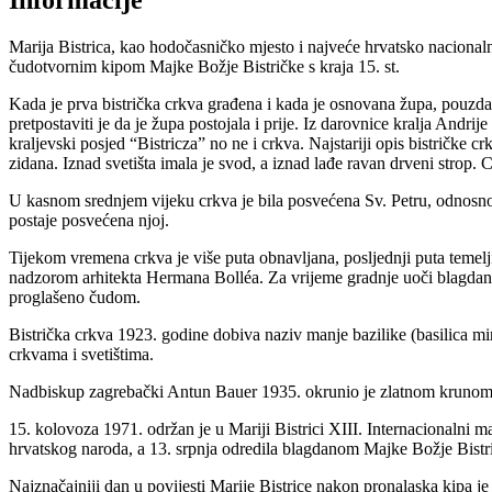
Marija Bistrica, kao hodoča­sničko mjesto i najveće hrvatsko nacionalno
čudotvornim kipom Majke Božje Bistričke s kraja 15. st.
Kada je prva bistrička crkva građena i kada je osnovana župa, pouzda
pretpo­staviti je da je župa postojala i prije. Iz darovnice kralja Andr
kraljevski posjed “Bistricza” no ne i crkva. Najstariji opis bistričke c
zidana. Iznad svetišta imala je svod, a iznad lađe ravan drveni strop. C
U kasnom srednjem vijeku crkva je bila posvećena Sv. Petru, odnosno S
postaje posve­ćena njoj.
Tijekom vremena crkva je više puta obnavljana, posljednji puta teme­l
nadzorom arhitekta Hermana Bolléa. Za vrijeme gradnje uoči blagdana 
proglašeno čudom.
Bistrička crkva 1923. godine dobiva naziv manje bazilike (basilica mi
crkvama i svetištima.
Nadbiskup zagrebački Antun Bauer 1935. okrunio je zlatnom krunom
15. kolovoza 1971. održan je u Mariji Bistrici XIII. Internacionalni 
hrvatskog naroda, a 13. srpnja odredi­la blagdanom Majke Božje Bistr
Najznačajniji dan u povijesti Marije Bistrice nakon pronalaska kipa je