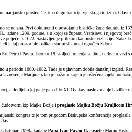
 marijansko proštenište, ima dugu tradiciju vjerskoga turizma. Glav­ni c
­no se ne zna. Prvi dokumenti o postojanju bistričke župe datiraju iz 1
ije II., izdane 1209. godine, a u kojoj se županu Vratislavu i njegovoj br
rkve potječe iz 1622. Sastavljen je prilikom ka­nonske vizitacije. Nalazil
ijeli je taj prostor bio oslikan starim slikama i ograđen zidom.
v. Petru i Pavlu. Istom u 18. stoljeću mijenja se titular crkve u vezi 
jito u periodu 1880.-1882. Tada je uglavnom dobila današnji izgled. Re
Uznesenja Marijina izbio je požar u kojem je oštećena cijela unutrašnj
nor), a dodijelio joj ga je papa Pio XI. Ovakav naslov manje bazilike r
 čudotvorni kip Majke Božje i
proglasio Majku Božju Kraljicom Hr
marijanski kongres te je tom prigodom Biskupska konferencija proglasila 
ičke.
 3. listopad 1998., kada je
Papa Ivan Pavao II.
posjetio Mariju Bistric