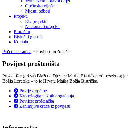
Jedinstveni upravni odjel
Općinsko vijeće
Mjesni odbori
Projekti
EU projekti
Nacionalni projekti
Proračun
Bistrički glasnik
Kontakt
Početna stranica
»
Povijest prošteništa
Povijest prošteništa
Proštenište (crkva) Blažene Djevice Marije Bistričke, od posebnog je
Božja Lo­retska – to je Hrvatu Majka Božja Bistrička.
Povijest općine
Kronologija važnih događanja
Povijest prošteništa
Zanimljive crtice iz povijesti
Informacije