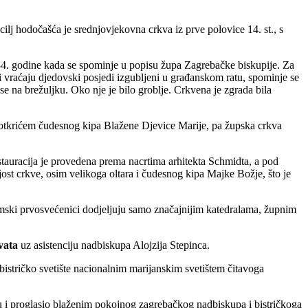
ilj hodočašća je srednjovjekovna crkva iz prve po­lovice 14. st., s
334. godine kada se spominje u popisu župa Zagrebačke biskupije. Za
aći vraćaju dje­dovski posjedi izgubljeni u građanskom ratu, spominje se
a se na brežuljku. Oko nje je bilo groblje. Crkvena je zgrada bila
s otkri­ćem čudesnog kipa Blažene Djevice Marije, pa župska crkva
stauracija je provedena prema nacrtima arhitekta Schmidta, a pod
ost crkve, osim velikoga oltara i čudesnog kipa Majke Božje, što je
imski prvosvećenici dodjeljuju samo značajnijim katedra­lama, župnim
vata
uz asistenciju nadbiskupa Alojzija Stepinca.
bistričko svetište nacionalnim marijanskim svetištem čitavoga
u i proglasio blaženim pokoj­nog zagrebačkog nadbiskupa i bistričkoga