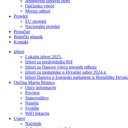
Jedinstveni upravni odjel
Općinsko vijeće
Mjesni odbori
Projekti
EU projekti
Nacionalni projekti
Proračun
Bistrički glasnik
Kontakt
Izbori
Lokalni izbori 2025.
Izbori za predsjednika RH
Izbori za članove vijeća mjesnih odbora
Izbori za zastupnike u Hrvatski sabor 2024.g.
Izbori članova u Europski parlament iz Republike Hrvat
Općina Marija Bistrica
Opće informacije
Povijest
Stanovništvo
Naselja
Svetište
WiFi lokacija
Ustroj
Načelnik