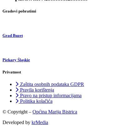
Gradovi pobratimi
Grad Buzet
Piekary Śląskie
Privatnost
Zaštita osobnih podataka GDPR
Pravila korištenja
Pravo na pristup informacijama
Politika kolačića
© Copyright –
Općina Marija Bistrica
Developed by
krMedia