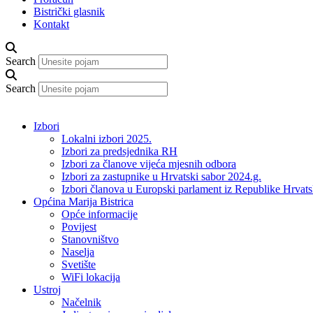
Bistrički glasnik
Kontakt
Search
Search
Izbori
Lokalni izbori 2025.
Izbori za predsjednika RH
Izbori za članove vijeća mjesnih odbora
Izbori za zastupnike u Hrvatski sabor 2024.g.
Izbori članova u Europski parlament iz Republike Hrvat
Općina Marija Bistrica
Opće informacije
Povijest
Stanovništvo
Naselja
Svetište
WiFi lokacija
Ustroj
Načelnik