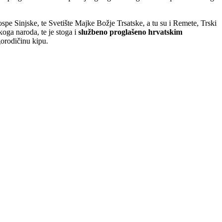
ospe Sinjske, te Svetište Majke Božje Trsatske, a tu su i Remete, Trski
koga naroda, te je stoga i
službeno pro­glašeno hrvatskim
orodičinu kipu.