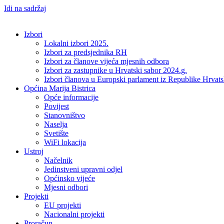
Idi na sadržaj
Izbori
Lokalni izbori 2025.
Izbori za predsjednika RH
Izbori za članove vijeća mjesnih odbora
Izbori za zastupnike u Hrvatski sabor 2024.g.
Izbori članova u Europski parlament iz Republike Hrvat
Općina Marija Bistrica
Opće informacije
Povijest
Stanovništvo
Naselja
Svetište
WiFi lokacija
Ustroj
Načelnik
Jedinstveni upravni odjel
Općinsko vijeće
Mjesni odbori
Projekti
EU projekti
Nacionalni projekti
Proračun