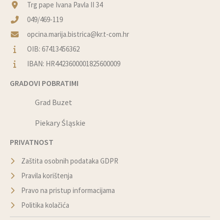
Trg pape Ivana Pavla II 34
049/469-119
opcina.marija.bistrica@kr.t-com.hr
OIB: 67413456362
IBAN: HR4423600001825600009
GRADOVI POBRATIMI
Grad Buzet
Piekary Śląskie
PRIVATNOST
Zaštita osobnih podataka GDPR
Pravila korištenja
Pravo na pristup informacijama
Politika kolačića