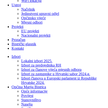
WiFi lokacija
Ustroj
Načelnik
Jedinstveni upravni odjel
Općinsko vijeće
Mjesni odbori
Projekti
EU projekti
Nacionalni projekti
Proračun
Bistrički glasnik
Kontakt
Izbori
Lokalni izbori 2025.
Izbori za predsjednika RH
Izbori za članove vijeća mjesnih odbora
Izbori za zastupnike u Hrvatski sabor 2024.g.
Izbori članova u Europski parlament iz Republike
Hrvatske 2024.
Općina Marija Bistrica
Opće informacije
Povijest
Stanovništvo
Naselja