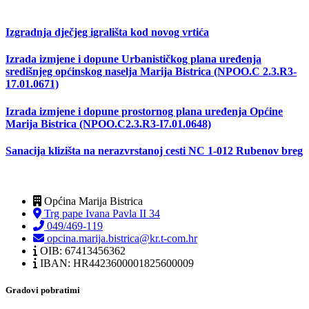
Izgradnja dječjeg igrališta kod novog vrtića
Izrada izmjene i dopune Urbanističkog plana uređenja
središnjeg općinskog naselja Marija Bistrica (NPOO.C 2.3.R3-
17.01.0671)
Izrada izmjene i dopune prostornog plana uređenja Općine
Marija Bistrica (NPOO.C2.3.R3-I7.01.0648)
Sanacija klizišta na nerazvrstanoj cesti NC 1-012 Rubenov breg
Općina Marija Bistrica
Trg pape Ivana Pavla II 34
049/469-119
opcina.marija.bistrica@kr.t-com.hr
OIB: 67413456362
IBAN: HR4423600001825600009
Gradovi pobratimi