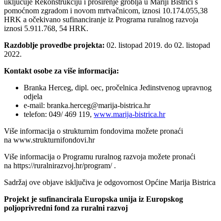
uključuje Rekonstrukciju i proširenje groblja u Mariji Bistrici s
pomoćnom zgradom i novom mrtvačnicom, iznosi 10.174.055,38
HRK a očekivano sufinanciranje iz Programa ruralnog razvoja
iznosi 5.911.768, 54 HRK.
Razdoblje provedbe projekta:
02. listopad 2019. do 02. listopad
2022.
Kontakt osobe za više informacija:
Branka Herceg, dipl. oec, pročelnica Jedinstvenog upravnog
odjela
e-mail: branka.herceg@marija-bistrica.hr
telefon: 049/ 469 119,
www.marija-bistrica.hr
Više informacija o strukturnim fondovima možete pronaći
na www.strukturnifondovi.hr
Više informacija o Programu ruralnog razvoja možete pronaći
na https://ruralnirazvoj.hr/program/ .
Sadržaj ove objave isključiva je odgovornost Općine Marija Bistrica
Projekt je sufinancirala Europska unija iz Europskog
poljoprivredni fond za ruralni razvoj