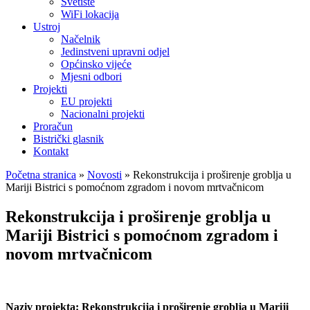
Svetište
WiFi lokacija
Ustroj
Načelnik
Jedinstveni upravni odjel
Općinsko vijeće
Mjesni odbori
Projekti
EU projekti
Nacionalni projekti
Proračun
Bistrički glasnik
Kontakt
Početna stranica
»
Novosti
»
Rekonstrukcija i proširenje groblja u
Mariji Bistrici s pomoćnom zgradom i novom mrtvačnicom
Rekonstrukcija i proširenje groblja u
Mariji Bistrici s pomoćnom zgradom i
novom mrtvačnicom
Naziv projekta: Rekonstrukcija i proširenje groblja u Mariji