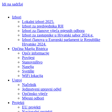
Idi na sadržaj
Izbori
Lokalni izbori 2025.
Izbori za predsjednika RH
Izbori za članove vijeća mjesnih odbora
Izbori za zastupnike u Hrvatski sabor 2024.g.
Izbori članova u Europski parlament iz Republike
Hrvatske 2024.
Općina Marija Bistrica
Opće informacije
Povijest
Stanovništvo
Naselja
Svetište
WiFi lokacija
Ustroj
Načelnik
Jedinstveni upravni odjel
Općinsko vijeće
Mjesni odbori
Projekti
EU projekti
Nacionalni projekti