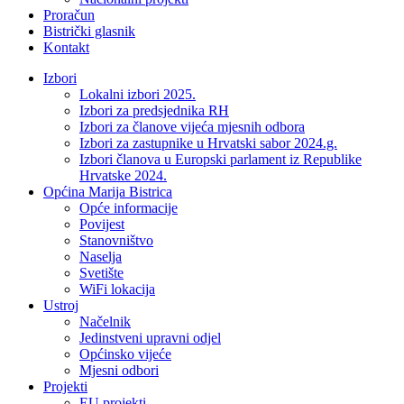
Proračun
Bistrički glasnik
Kontakt
Izbori
Lokalni izbori 2025.
Izbori za predsjednika RH
Izbori za članove vijeća mjesnih odbora
Izbori za zastupnike u Hrvatski sabor 2024.g.
Izbori članova u Europski parlament iz Republike
Hrvatske 2024.
Općina Marija Bistrica
Opće informacije
Povijest
Stanovništvo
Naselja
Svetište
WiFi lokacija
Ustroj
Načelnik
Jedinstveni upravni odjel
Općinsko vijeće
Mjesni odbori
Projekti
EU projekti