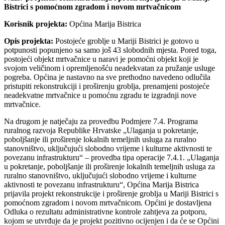
Bistrici s pomoćnom zgradom i novom mrtvačnicom
Korisnik projekta:
Općina Marija Bistrica
Opis projekta:
Postojeće groblje u Mariji Bistrici je gotovo u
potpunosti popunjeno sa samo još 43 slobodnih mjesta. Pored toga,
postojeći objekt mrtvačnice u naravi je pomoćni objekt koji je
svojom veličinom i opremljenošću neadekvatan za pružanje usluge
pogreba. Općina je nastavno na sve prethodno navedeno odlučila
pristupiti rekonstrukciji i proširenju groblja, prenamjeni postojeće
neadekvatne mrtvačnice u pomoćnu zgradu te izgradnji nove
mrtvačnice.
Na drugom je natječaju za provedbu Podmjere 7.4. Programa
ruralnog razvoja Republike Hrvatske „Ulaganja u pokretanje,
poboljšanje ili proširenje lokalnih temeljnih usluga za ruralno
stanovništvo, uključujući slobodno vrijeme i kulturne aktivnosti te
povezanu infrastrukturu“ – provedba tipa operacije 7.4.1. „Ulaganja
u pokretanje, poboljšanje ili proširenje lokalnih temeljnih usluga za
ruralno stanovništvo, uključujući slobodno vrijeme i kulturne
aktivnosti te povezanu infrastrukturu“, Općina Marija Bistrica
prijavila projekt rekonstrukcije i proširenje groblja u Mariji Bistrici s
pomoćnom zgradom i novom mrtvačnicom. Općini je dostavljena
Odluka o rezultatu administrativne kontrole zahtjeva za potporu,
kojom se utvrđuje da je projekt pozitivno ocijenjen i da će se Općini