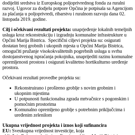
dodijeliti sredstva iz Europskog poljoprivrednog fonda za ruralni
razvoj. Ugovor za dodjelu potpore Općina je potpisala sa Agencijom
za plaćanja u poljoprivredi, ribarstvu i ruralnom razvoju dana 02.
listopada 2019. godine.
Cilj i očekivani rezultati projekta:
unaprjeđenje lokalnih temeljnih
usluga kroz rekonstrukciju i izgradnju komunalne infrastrukture u
Općini Marija Bistrica. Specifični ciljevi projekta su: osigurati
dostatan broj grobnih i ukopnih mjesta u Općini Marija Bistrica,
omogućiti pružanje visokokvalitetnih pogrebnih usluga u svrhu
dostojanstvenog ispraćanja pokojnika, unaprijediti razinu komunalne
opremljenosti prostora i osigurati kvalitetno hortikulturno uređenje
prostora.
Očekivani rezultati provedbe projekta su:
Rekonstruirano i prošireno groblje s novim grobnim i
ukopnim mjestima
U potpunosti funkcionalna zgrada mrtvačnice s pogonskim i
pomoćnim prostorima
Komunalno opremljeno groblje s potrebnim priključcima i
uređenim zelenilom
Ukupna vrijednost projekta i iznos koji sufinancira
EU:
Sveukupna vrijednost investicije, koja