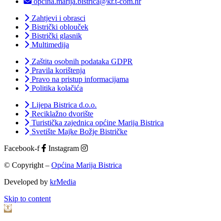
opcina.marija.bistrica@kr.t-com.hr
Zahtjevi i obrasci
Bistrički oblouček
Bistrički glasnik
Multimedija
Zaštita osobnih podataka GDPR
Pravila korištenja
Pravo na pristup informacijama
Politika kolačića
Lijepa Bistrica d.o.o.
Reciklažno dvorište
Turistička zajednica općine Marija Bistrica
Svetište Majke Božje Bistričke
Facebook-f
Instagram
© Copyright –
Općina Marija Bistrica
Developed by
krMedia
Skip to content
Open toolbar