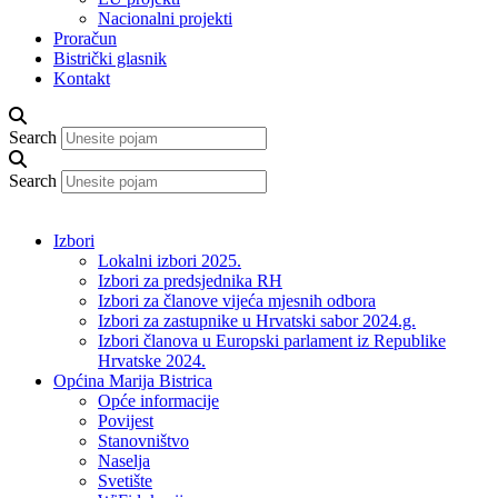
Nacionalni projekti
Proračun
Bistrički glasnik
Kontakt
Search
Search
Izbori
Lokalni izbori 2025.
Izbori za predsjednika RH
Izbori za članove vijeća mjesnih odbora
Izbori za zastupnike u Hrvatski sabor 2024.g.
Izbori članova u Europski parlament iz Republike
Hrvatske 2024.
Općina Marija Bistrica
Opće informacije
Povijest
Stanovništvo
Naselja
Svetište