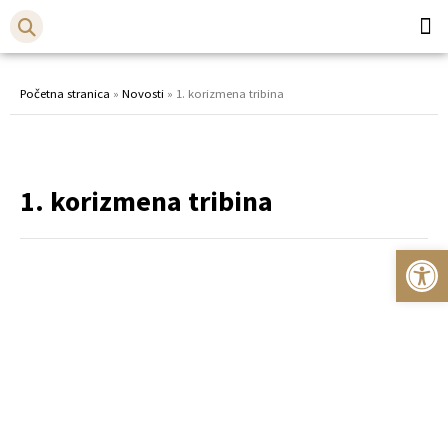
Općina
Bistr
Početna stranica
»
Novosti
»
1. korizmena tribina
1. korizmena tribina
Op