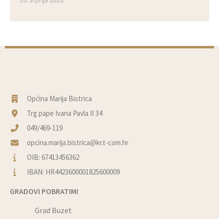
Općina Marija Bistrica
Trg pape Ivana Pavla II 34
049/469-119
opcina.marija.bistrica@kr.t-com.hr
OIB: 67413456362
IBAN: HR4423600001825600009
GRADOVI POBRATIMI
Grad Buzet