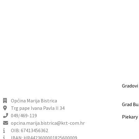
Gradovi
Općina Marija Bistrica
Grad Bu
Trg pape Ivana Pavla II 34
049/469-119
Piekary
opcina.marija.bistrica@kr.t-com.hr
OIB: 67413456362
IBAN: HR4423600001825600009