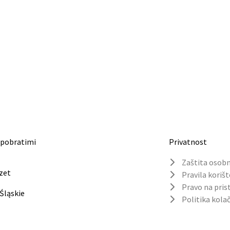
 pobratimi
Privatnost
Zaštita osob
zet
Pravila korišt
Pravo na pris
 Śląskie
Politika kolač