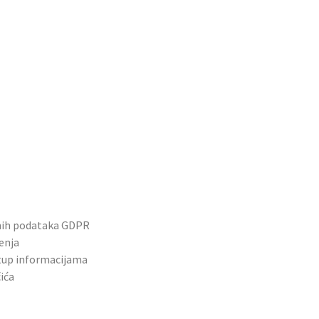
nih podataka GDPR
enja
tup informacijama
ića