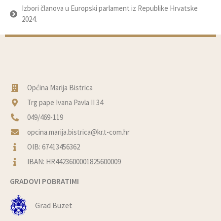
Izbori članova u Europski parlament iz Republike Hrvatske
2024.
Općina Marija Bistrica
Trg pape Ivana Pavla II 34
049/469-119
opcina.marija.bistrica@kr.t-com.hr
OIB: 67413456362
IBAN: HR4423600001825600009
GRADOVI POBRATIMI
Grad Buzet