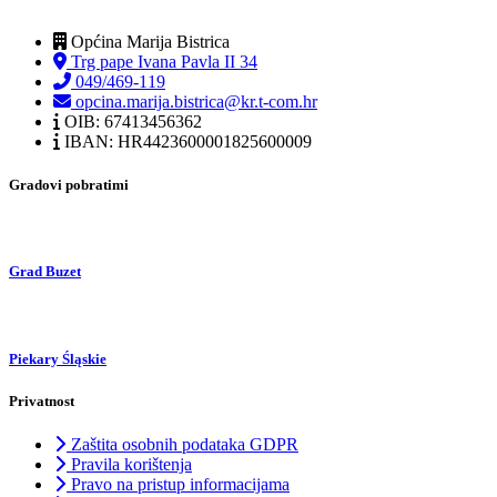
Općina Marija Bistrica
Trg pape Ivana Pavla II 34
049/469-119
opcina.marija.bistrica@kr.t-com.hr
OIB: 67413456362
IBAN: HR4423600001825600009
Gradovi pobratimi
Grad Buzet
Piekary Śląskie
Privatnost
Zaštita osobnih podataka GDPR
Pravila korištenja
Pravo na pristup informacijama