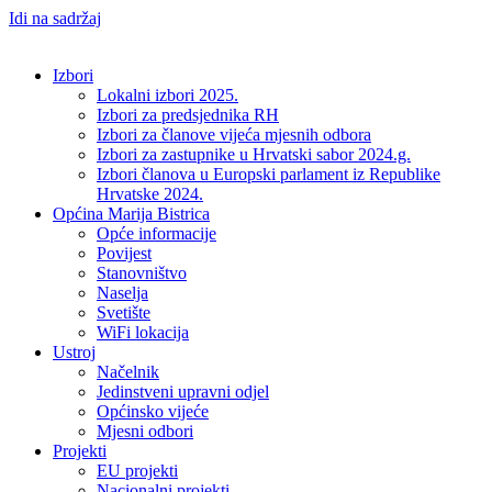
Idi na sadržaj
Izbori
Lokalni izbori 2025.
Izbori za predsjednika RH
Izbori za članove vijeća mjesnih odbora
Izbori za zastupnike u Hrvatski sabor 2024.g.
Izbori članova u Europski parlament iz Republike
Hrvatske 2024.
Općina Marija Bistrica
Opće informacije
Povijest
Stanovništvo
Naselja
Svetište
WiFi lokacija
Ustroj
Načelnik
Jedinstveni upravni odjel
Općinsko vijeće
Mjesni odbori
Projekti
EU projekti
Nacionalni projekti