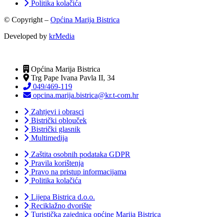
Politika kolačića
© Copyright –
Općina Marija Bistrica
Developed by
krMedia
Općina Marija Bistrica
Trg Pape Ivana Pavla II, 34
049/469-119
opcina.marija.bistrica@kr.t-com.hr
Zahtjevi i obrasci
Bistrički oblouček
Bistrički glasnik
Multimedija
Zaštita osobnih podataka GDPR
Pravila korištenja
Pravo na pristup informacijama
Politika kolačića
Lijepa Bistrica d.o.o.
Reciklažno dvorište
Turistička zajednica općine Marija Bistrica