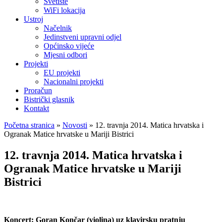
Svetište
WiFi lokacija
Ustroj
Načelnik
Jedinstveni upravni odjel
Općinsko vijeće
Mjesni odbori
Projekti
EU projekti
Nacionalni projekti
Proračun
Bistrički glasnik
Kontakt
Početna stranica
»
Novosti
»
12. travnja 2014. Matica hrvatska i
Ogranak Matice hrvatske u Mariji Bistrici
12. travnja 2014. Matica hrvatska i
Ogranak Matice hrvatske u Mariji
Bistrici
Koncert: Goran Končar (violina) uz klavirsku pratnju