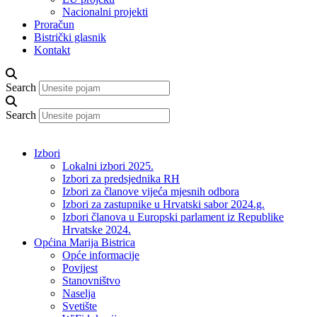
Nacionalni projekti
Proračun
Bistrički glasnik
Kontakt
Search
Search
Izbori
Lokalni izbori 2025.
Izbori za predsjednika RH
Izbori za članove vijeća mjesnih odbora
Izbori za zastupnike u Hrvatski sabor 2024.g.
Izbori članova u Europski parlament iz Republike
Hrvatske 2024.
Općina Marija Bistrica
Opće informacije
Povijest
Stanovništvo
Naselja
Svetište