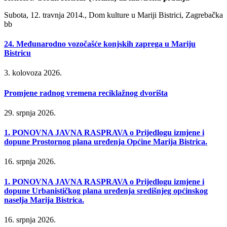
Subota, 12. travnja 2014., Dom kulture u Mariji Bistrici, Zagrebačka
bb
24. Međunarodno vozočašće konjskih zaprega u Mariju
Bistricu
3. kolovoza 2026.
Promjene radnog vremena reciklažnog dvorišta
29. srpnja 2026.
1. PONOVNA JAVNA RASPRAVA o Prijedlogu izmjene i
dopune Prostornog plana uređenja Općine Marija Bistrica.
16. srpnja 2026.
1. PONOVNA JAVNA RASPRAVA o Prijedlogu izmjene i
dopune Urbanističkog plana uređenja središnjeg općinskog
naselja Marija Bistrica.
16. srpnja 2026.