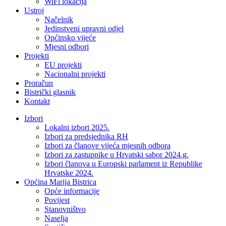
WiFi lokacija
Ustroj
Načelnik
Jedinstveni upravni odjel
Općinsko vijeće
Mjesni odbori
Projekti
EU projekti
Nacionalni projekti
Proračun
Bistrički glasnik
Kontakt
Izbori
Lokalni izbori 2025.
Izbori za predsjednika RH
Izbori za članove vijeća mjesnih odbora
Izbori za zastupnike u Hrvatski sabor 2024.g.
Izbori članova u Europski parlament iz Republike
Hrvatske 2024.
Općina Marija Bistrica
Opće informacije
Povijest
Stanovništvo
Naselja