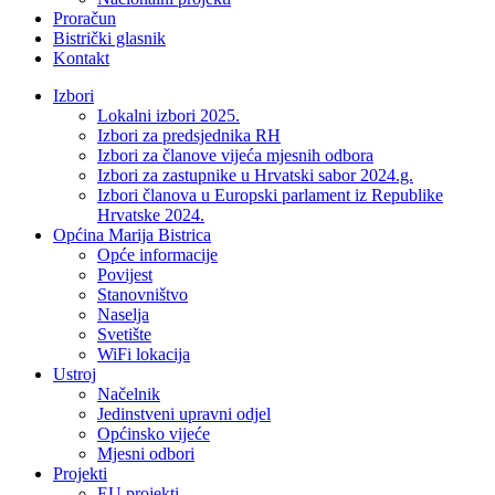
Proračun
Bistrički glasnik
Kontakt
Izbori
Lokalni izbori 2025.
Izbori za predsjednika RH
Izbori za članove vijeća mjesnih odbora
Izbori za zastupnike u Hrvatski sabor 2024.g.
Izbori članova u Europski parlament iz Republike
Hrvatske 2024.
Općina Marija Bistrica
Opće informacije
Povijest
Stanovništvo
Naselja
Svetište
WiFi lokacija
Ustroj
Načelnik
Jedinstveni upravni odjel
Općinsko vijeće
Mjesni odbori
Projekti
EU projekti