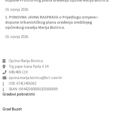
dopune Prostornog plana uređenja Općine Marija Bistrica.
16. srpnja 2026.
1. PONOVNA JAVNA RASPRAVA o Prijedlogu izmjene i
dopune Urbanističkog plana uređenja središnjeg
općinskog naselja Marija Bistrica.
16. srpnja 2026.
Općina Marija Bistrica
Trg pape Ivana Pavla II 34
049/469-119
opcina.marija.bistrica@kr.t-com.hr
OIB: 67413456362
IBAN: HR4423600001825600009
Gradovi pobratimi
Grad Buzet