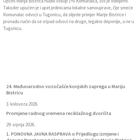
Općini Marija Bistrica nudio otkup 1% Komunalca, što je odbijeno.
Također upućen je i apel jedinicama lokalne samouprave, čije smeće
Komunalac odvozi u Tugonicu, da slijede primjer Marije Bistrice i
pronađu način da se otpad odvozi na druge, legalne deponije, a ne u
Tugonicu.
24. Međunarodno vozočašće konjskih zaprega u Mariju
Bistricu
3. kolovoza 2026.
Promjene radnog vremena reciklažnog dvorišta
29. srpnja 2026.
1. PONOVNA JAVNA RASPRAVA o Prijedlogu izmjene i