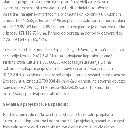
planovi i programi. U općem djela proračuna vidljivo je da su u
izvještajnom razdoblju ostvareni prihodi i primici s uključenim
vlastitim i namjenskim prihodima proračunskih korisnika u ukupnom
iznosu 16.242.838,90 kune ili 84 % od plana, a realizirani rashodi i izdaci
od 16.413.951,63 kuna, ili 85 % u odnosu na plan te je ostvarena razlika
u iznosu 171.112,73 kuna. Prihodi od poreza na dohodak ostvareni su
7.263.394,64 kn ili 85,48%.
Tekuće i kapitalne pomoći iz županijskog i državnog proračuna za ovo
razdoblje iznose 2.402.643,31 kuna. Izdvajamo kapitalnu pomoć
Ministarstva kulture 1.500.000,00 –adaptacija i uređenje Doma
kulture. Iz rekapitulacije stvarnih obaveza i potraživanja na dan
31.12.2018. je vidljivo da su potraživanja i stanje novčanih sredstava na
žiro računu u iznosu 2.780.884,46 kn veća u odnosu na stvarne obveze
koje iznose 2.297.455,11 kune za 483.429,35 kuna. To znači da
potraživanja pokrivaju nastale obveze.
Sedam EU projekata, NE spalionici
Na dnevnom redu našla se i točka Status EU i ostalih projekata.
Trenutno je dogovoreno i odobreno 7 EU projekata, a osmi je u najavi.
Izdvajaju se projekti izgradnje novog dječjeg vrtića i reciklažnog