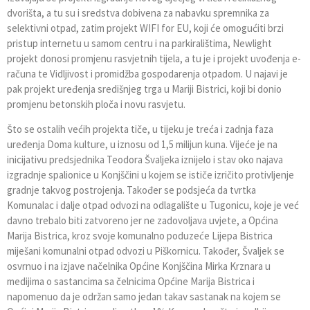
dvorišta, a tu su i sredstva dobivena za nabavku spremnika za
selektivni otpad, zatim projekt WIFI for EU, koji će omogućiti brzi
pristup internetu u samom centru i na parkiralištima, Newlight
projekt donosi promjenu rasvjetnih tijela, a tu je i projekt uvođenja e-
računa te Vidljivost i promidžba gospodarenja otpadom. U najavi je
pak projekt uređenja središnjeg trga u Mariji Bistrici, koji bi donio
promjenu betonskih ploča i novu rasvjetu.
Što se ostalih većih projekta tiče, u tijeku je treća i zadnja faza
uređenja Doma kulture, u iznosu od 1,5 milijun kuna. Vijeće je na
inicijativu predsjednika Teodora Švaljeka iznijelo i stav oko najava
izgradnje spalionice u Konjščini u kojem se ističe izričito protivljenje
gradnje takvog postrojenja. Također se podsjeća da tvrtka
Komunalac i dalje otpad odvozi na odlagalište u Tugonicu, koje je već
davno trebalo biti zatvoreno jer ne zadovoljava uvjete, a Općina
Marija Bistrica, kroz svoje komunalno poduzeće Lijepa Bistrica
miješani komunalni otpad odvozi u Piškornicu. Također, Švaljek se
osvrnuo i na izjave načelnika Općine Konjščina Mirka Krznara u
medijima o sastancima sa čelnicima Općine Marija Bistrica i
napomenuo da je održan samo jedan takav sastanak na kojem se