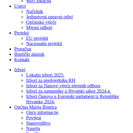
WiFi lokacija
Ustroj
Načelnik
Jedinstveni upravni odjel
Općinsko vijeće
Mjesni odbori
Projekti
EU projekti
Nacionalni projekti
Proračun
Bistrički glasnik
Kontakt
Izbori
Lokalni izbori 2025.
Izbori za predsjednika RH
Izbori za članove vijeća mjesnih odbora
Izbori za zastupnike u Hrvatski sabor 2024.g.
Izbori članova u Europski parlament iz Republike
Hrvatske 2024.
Općina Marija Bistrica
Opće informacije
Povijest
Stanovništvo
Naselja