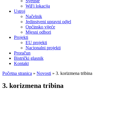
Svetište
WiFi lokacija
Ustroj
Načelnik
Jedinstveni upravni odjel
Općinsko vijeće
Mjesni odbori
Projekti
EU projekti
Nacionalni projekti
Proračun
Bistrički glasnik
Kontakt
Početna stranica
»
Novosti
»
3. korizmena tribina
3. korizmena tribina