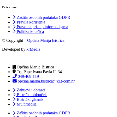
Privatnost
Zaštita osobnih podataka GDPR
Pravila korištenja
Pravo na pristup informacijama
Politika kolačića
© Copyright –
Općina Marija Bistrica
Developed by
krMedia
Općina Marija Bistrica
Trg Pape Ivana Pavla II, 34
049/469-119
opcina.marija.bistrica@kr.t-com.hr
Zahtjevi i obrasci
Bistrički oblouček
Bistrički glasnik
Multimedija
Zaštita osobnih podataka GDPR