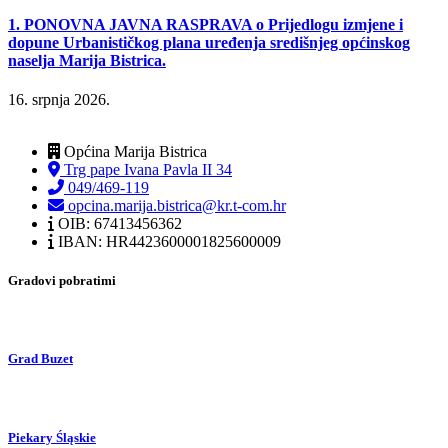
1. PONOVNA JAVNA RASPRAVA o Prijedlogu izmjene i
dopune Urbanističkog plana uređenja središnjeg općinskog
naselja Marija Bistrica.
16. srpnja 2026.
Općina Marija Bistrica
Trg pape Ivana Pavla II 34
049/469-119
opcina.marija.bistrica@kr.t-com.hr
OIB: 67413456362
IBAN: HR4423600001825600009
Gradovi pobratimi
Grad Buzet
Piekary Śląskie