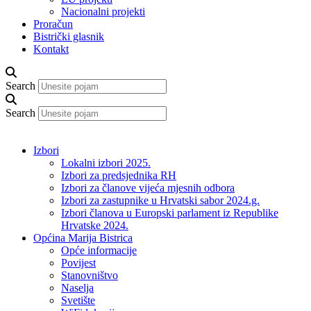
Nacionalni projekti
Proračun
Bistrički glasnik
Kontakt
Search
Search
Izbori
Lokalni izbori 2025.
Izbori za predsjednika RH
Izbori za članove vijeća mjesnih odbora
Izbori za zastupnike u Hrvatski sabor 2024.g.
Izbori članova u Europski parlament iz Republike
Hrvatske 2024.
Općina Marija Bistrica
Opće informacije
Povijest
Stanovništvo
Naselja
Svetište