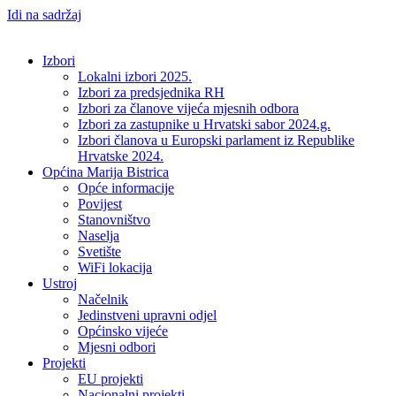
Idi na sadržaj
Izbori
Lokalni izbori 2025.
Izbori za predsjednika RH
Izbori za članove vijeća mjesnih odbora
Izbori za zastupnike u Hrvatski sabor 2024.g.
Izbori članova u Europski parlament iz Republike
Hrvatske 2024.
Općina Marija Bistrica
Opće informacije
Povijest
Stanovništvo
Naselja
Svetište
WiFi lokacija
Ustroj
Načelnik
Jedinstveni upravni odjel
Općinsko vijeće
Mjesni odbori
Projekti
EU projekti
Nacionalni projekti