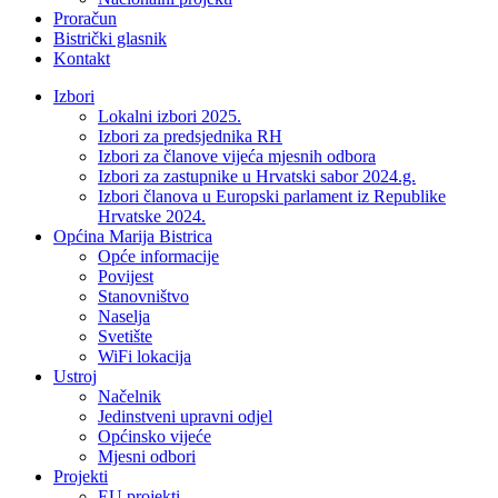
Proračun
Bistrički glasnik
Kontakt
Izbori
Lokalni izbori 2025.
Izbori za predsjednika RH
Izbori za članove vijeća mjesnih odbora
Izbori za zastupnike u Hrvatski sabor 2024.g.
Izbori članova u Europski parlament iz Republike
Hrvatske 2024.
Općina Marija Bistrica
Opće informacije
Povijest
Stanovništvo
Naselja
Svetište
WiFi lokacija
Ustroj
Načelnik
Jedinstveni upravni odjel
Općinsko vijeće
Mjesni odbori
Projekti
EU projekti