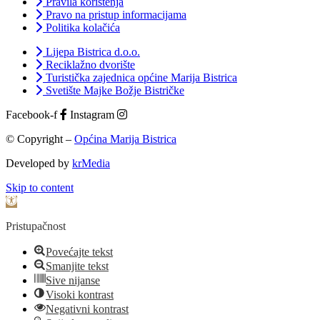
Pravila korištenja
Pravo na pristup informacijama
Politika kolačića
Lijepa Bistrica d.o.o.
Reciklažno dvorište
Turistička zajednica općine Marija Bistrica
Svetište Majke Božje Bistričke
Facebook-f
Instagram
© Copyright –
Općina Marija Bistrica
Developed by
krMedia
Skip to content
Open toolbar
Pristupačnost
Povećajte tekst
Smanjite tekst
Sive nijanse
Visoki kontrast
Negativni kontrast