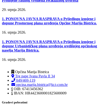
Promjene radnog vremena reciklažnog dvorišta
29. srpnja 2026.
1. PONOVNA JAVNA RASPRAVA o Prijedlogu izmjene i
dopune Prostornog plana uređenja Općine Marija Bistrica.
16. srpnja 2026.
1. PONOVNA JAVNA RASPRAVA o Prijedlogu izmjene i
dopune Urbanističkog plana uređenja središnjeg općinskog
naselja Marija Bistrica.
16. srpnja 2026.
Općina Marija Bistrica
Trg pape Ivana Pavla II 34
049/469-119
opcina.marija.bistrica@kr.t-com.hr
OIB: 67413456362
IBAN: HR4423600001825600009
Gradovi pobratimi