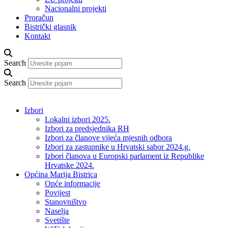
Nacionalni projekti
Proračun
Bistrički glasnik
Kontakt
Search
Search
Izbori
Lokalni izbori 2025.
Izbori za predsjednika RH
Izbori za članove vijeća mjesnih odbora
Izbori za zastupnike u Hrvatski sabor 2024.g.
Izbori članova u Europski parlament iz Republike
Hrvatske 2024.
Općina Marija Bistrica
Opće informacije
Povijest
Stanovništvo
Naselja
Svetište