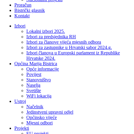
Proračun
Bistrički glasnik
Kontakt
Izbori
Lokalni izbori 2025.
Izbori za predsjednika RH
Izbori za članove vijeća mjesnih odbora
Izbori za zastupnike u Hrvatski sabor 2024.g.
Izbori članova u Europski parlament iz Republike
Hrvatske 2024.
Općina Marija Bistrica
Opće informacije
Povijest
Stanovništvo
Naselja
Svetište
WiFi lokacija
Ustroj
Načelnik
Jedinstveni upravni odjel
Općinsko vijeće
Mjesni odbori
Projekti
EU projekti