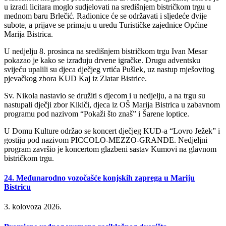
u izradi licitara moglo sudjelovati na središnjem bistričkom trgu u
mednom baru Brlečić. Radionice će se održavati i sljedeće dvije
subote, a prijave se primaju u uredu Turističke zajednice Općine
Marija Bistrica.
U nedjelju 8. prosinca na središnjem bistričkom trgu Ivan Mesar
pokazao je kako se izrađuju drvene igračke. Drugu adventsku
svijeću upalili su djeca dječjeg vrtića Pušlek, uz nastup mješovitog
pjevačkog zbora KUD Kaj iz Zlatar Bistrice.
Sv. Nikola nastavio se družiti s djecom i u nedjelju, a na trgu su
nastupali dječji zbor Kikiči, djeca iz OŠ Marija Bistrica u zabavnom
programu pod nazivom “Pokaži što znaš” i Šarene loptice.
U Domu Kulture održao se koncert dječjeg KUD-a “Lovro Ježek” i
gostiju pod nazivom PICCOLO-MEZZO-GRANDE. Nedjeljni
program završio je koncertom glazbeni sastav Kumovi na glavnom
bistričkom trgu.
24. Međunarodno vozočašće konjskih zaprega u Mariju
Bistricu
3. kolovoza 2026.