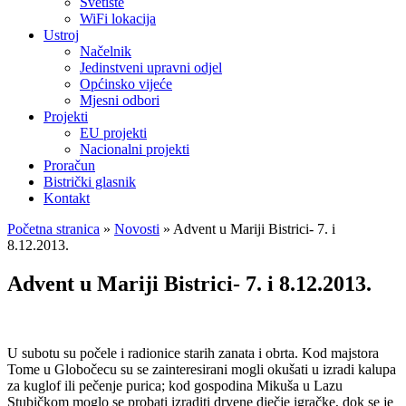
Svetište
WiFi lokacija
Ustroj
Načelnik
Jedinstveni upravni odjel
Općinsko vijeće
Mjesni odbori
Projekti
EU projekti
Nacionalni projekti
Proračun
Bistrički glasnik
Kontakt
Početna stranica
»
Novosti
»
Advent u Mariji Bistrici- 7. i
8.12.2013.
Advent u Mariji Bistrici- 7. i 8.12.2013.
U subotu su počele i radionice starih zanata i obrta. Kod majstora
Tome u Globočecu su se zainteresirani mogli okušati u izradi kalupa
za kuglof ili pečenje purica; kod gospodina Mikuša u Lazu
Stubičkom moglo se probati izraditi drvene dječje igračke, dok se je