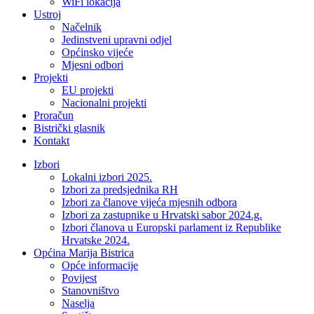
WiFi lokacija
Ustroj
Načelnik
Jedinstveni upravni odjel
Općinsko vijeće
Mjesni odbori
Projekti
EU projekti
Nacionalni projekti
Proračun
Bistrički glasnik
Kontakt
Izbori
Lokalni izbori 2025.
Izbori za predsjednika RH
Izbori za članove vijeća mjesnih odbora
Izbori za zastupnike u Hrvatski sabor 2024.g.
Izbori članova u Europski parlament iz Republike
Hrvatske 2024.
Općina Marija Bistrica
Opće informacije
Povijest
Stanovništvo
Naselja