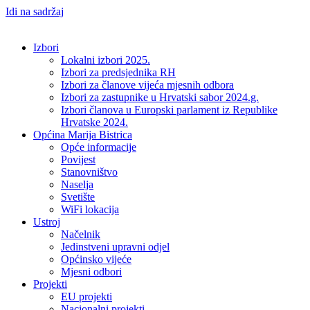
Idi na sadržaj
Izbori
Lokalni izbori 2025.
Izbori za predsjednika RH
Izbori za članove vijeća mjesnih odbora
Izbori za zastupnike u Hrvatski sabor 2024.g.
Izbori članova u Europski parlament iz Republike
Hrvatske 2024.
Općina Marija Bistrica
Opće informacije
Povijest
Stanovništvo
Naselja
Svetište
WiFi lokacija
Ustroj
Načelnik
Jedinstveni upravni odjel
Općinsko vijeće
Mjesni odbori
Projekti
EU projekti
Nacionalni projekti