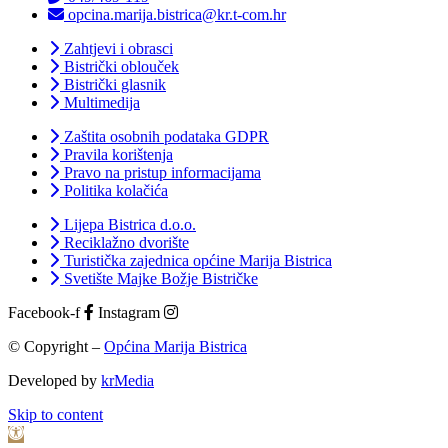
opcina.marija.bistrica@kr.t-com.hr
Zahtjevi i obrasci
Bistrički oblouček
Bistrički glasnik
Multimedija
Zaštita osobnih podataka GDPR
Pravila korištenja
Pravo na pristup informacijama
Politika kolačića
Lijepa Bistrica d.o.o.
Reciklažno dvorište
Turistička zajednica općine Marija Bistrica
Svetište Majke Božje Bistričke
Facebook-f
Instagram
© Copyright –
Općina Marija Bistrica
Developed by
krMedia
Skip to content
Open toolbar