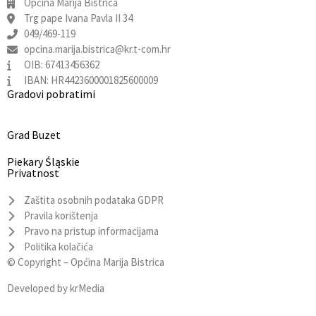
Općina Marija Bistrica
Trg pape Ivana Pavla II 34
049/469-119
opcina.marija.bistrica@kr.t-com.hr
OIB: 67413456362
IBAN: HR4423600001825600009
Gradovi pobratimi
Grad Buzet
Piekary Śląskie
Privatnost
Zaštita osobnih podataka GDPR
Pravila korištenja
Pravo na pristup informacijama
Politika kolačića
© Copyright –
Općina Marija Bistrica
Developed by
krMedia