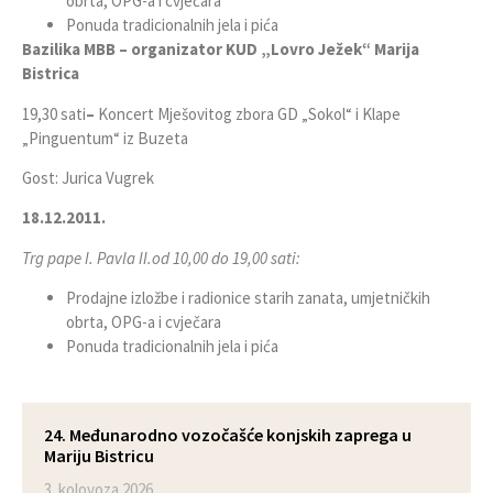
obrta, OPG-a i cvječara
Ponuda tradicionalnih jela i pića
Bazilika MBB – organizator KUD „Lovro Ježek“ Marija
Bistrica
19,30 sati
–
Koncert Mješovitog zbora GD „Sokol“ i Klape
„Pinguentum“ iz Buzeta
Gost: Jurica Vugrek
18.12.2011.
Trg pape I. Pavla II.
od 10,00 do 19,00 sati:
Prodajne izložbe i radionice starih zanata, umjetničkih
obrta, OPG-a i cvječara
Ponuda tradicionalnih jela i pića
24. Međunarodno vozočašće konjskih zaprega u
Mariju Bistricu
3. kolovoza 2026.