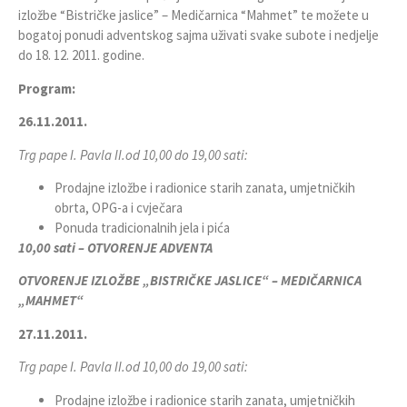
izložbe “Bistričke jaslice” – Medičarnica “Mahmet” te možete u
bogatoj ponudi adventskog sajma uživati svake subote i nedjelje
do 18. 12. 2011. godine.
Program:
26.11.2011.
Trg pape I. Pavla II.
od 10,00 do 19,00 sati:
Prodajne izložbe i radionice starih zanata, umjetničkih
obrta, OPG-a i cvječara
Ponuda tradicionalnih jela i pića
10,00 sati – OTVORENJE ADVENTA
OTVORENJE IZLOŽBE „BISTRIČKE JASLICE“ – MEDIČARNICA
„MAHMET“
27.11.2011.
Trg pape I. Pavla II.
od 10,00 do 19,00 sati:
Prodajne izložbe i radionice starih zanata, umjetničkih