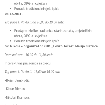
obrta, OPG-a i cvječara
Ponuda tradicionalnih jela i pića
04.12.2011.
Trg pape I. Pavla II.
od 10,00 do 19,00 sati:
Prodajne izložbe i radionice starih zanata, umjetničkih
obrta, OPG-a i cvječara
Ponuda tradicionalnih jela i pića
Sv. Nikola – organizator KUD „Lovro Ježek“ Marija Bistrica
Dom kulture – 10,00 do 11,30 sati:
Interaktivna pričaonica za djecu
Trg pape I. Pavla II.- 13,00 do 16,00 sati
-Bojan Jambrošić
-Klaun Blento
-Nikola i Krampus