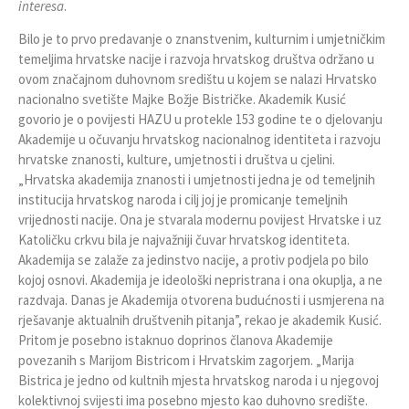
interesa
.
Bilo je to prvo predavanje o znanstvenim, kulturnim i umjetničkim
temeljima hrvatske nacije i razvoja hrvatskog društva održano u
ovom značajnom duhovnom središtu u kojem se nalazi Hrvatsko
nacionalno svetište Majke Božje Bistričke. Akademik Kusić
govorio je o povijesti HAZU u protekle 153 godine te o djelovanju
Akademije u očuvanju hrvatskog nacionalnog identiteta i razvoju
hrvatske znanosti, kulture, umjetnosti i društva u cjelini.
„Hrvatska akademija znanosti i umjetnosti jedna je od temeljnih
institucija hrvatskog naroda i cilj joj je promicanje temeljnih
vrijednosti nacije. Ona je stvarala modernu povijest Hrvatske i uz
Katoličku crkvu bila je najvažniji čuvar hrvatskog identiteta.
Akademija se zalaže za jedinstvo nacije, a protiv podjela po bilo
kojoj osnovi. Akademija je ideološki nepristrana i ona okuplja, a ne
razdvaja. Danas je Akademija otvorena budućnosti i usmjerena na
rješavanje aktualnih društvenih pitanja
”
, rekao je akademik Kusić.
Pritom je posebno istaknuo doprinos članova Akademije
povezanih s Marijom Bistricom i Hrvatskim zagorjem. „Marija
Bistrica je jedno od kultnih mjesta hrvatskog naroda i u njegovoj
kolektivnoj svijesti ima posebno mjesto kao duhovno središte.