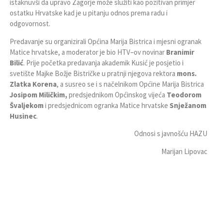
istaknuvši da upravo Zagorje može služiti kao pozitivan primjer
ostatku Hrvatske kad je u pitanju odnos prema radu i
odgovornost.
Predavanje su organizirali Općina Marija Bistrica i mjesni ogranak
Matice hrvatske, a moderator je bio HTV–ov novinar
Branimir
Bilić
. Prije početka predavanja akademik Kusić je posjetio i
svetište Majke Božje Bistričke u pratnji njegova rektora
mons.
Zlatka Korena
, a susreo se i s načelnikom Općine Marija Bistrica
Josipom Miličkim,
predsjednikom Općinskog vijeća
Teodorom
Švaljekom
i predsjednicom ogranka Matice hrvatske
Snježanom
Husinec
.
Odnosi s javnošću HAZU
Marijan Lipovac