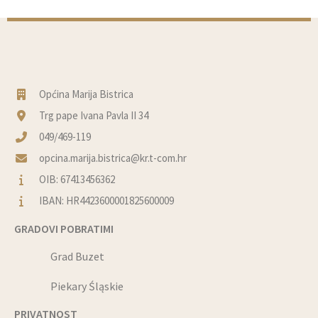
Općina Marija Bistrica
Trg pape Ivana Pavla II 34
049/469-119
opcina.marija.bistrica@kr.t-com.hr
OIB: 67413456362
IBAN: HR4423600001825600009
GRADOVI POBRATIMI
Grad Buzet
Piekary Śląskie
PRIVATNOST