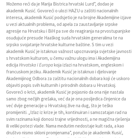
Možemo reći da je Marija Bistrica hrvatski Lurd
”
, dodao je
akademik Kusić. Govoreći o ulozi HAZU u zaštiti nacionalnih
interesa, akademik Kusić podsjetio je na brojne Akademijine izjave
u vezi aktualnih problema, od apela za zaustavljanje srpske
agresije na Hrvatsku i BiH pa sve do reagiranja na prvostupanjske
osuđujuće presude Haaškog suda hrvatskim generalima te na
srpsko svojatanje hrvatske kulturne baštine. S tim u vezi
akademik Kusić je istaknuo važnost upoznavanja svjetske javnosti
s hrvatskom kulturom, u čemu važnu ulogu ima i Akademijina
edicija
Hrvatska i Europa
koja izlazi na hrvatskom, engleskom i
francuskom jeziku. Akademik Kusić je istaknuo i djelovanje
Akademijinog Odbora za zaštitu nacionalnih dobara koji će uskoro
objaviti popis svih kulturnih i prirodnih dobara u Hrvatskoj.
Govoreći o krizi, akademik Kusić je pojasnio da ona nije nastala
samo zbog nečijih grešaka, već da je ona posljedica činjenice da
već dvije generacije u Hrvatskoj žive na dug, što je teško
promijeniti. „Izlaz iz krize je tih, kontinuiran i samozatajan rad na
svim razinama koji donosi trajne vrijednosti, a ne magična rješenja
ili veliki potezi vlade. Nama međutim nedostaje kult rada, a kao
društvo nismo skloni promjenama
”
, poručio je akademik Kusić,