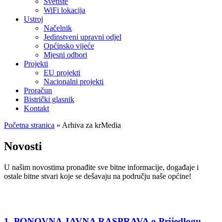
Svetište
WiFi lokacija
Ustroj
Načelnik
Jedinstveni upravni odjel
Općinsko vijeće
Mjesni odbori
Projekti
EU projekti
Nacionalni projekti
Proračun
Bistrički glasnik
Kontakt
Početna stranica
»
Arhiva za krMedia
Novosti
U našim novostima pronađite sve bitne informacije, događaje i
ostale bitne stvari koje se dešavaju na području naše općine!
1. PONOVNA JAVNA RASPRAVA o Prijedlogu