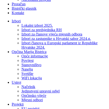
Proračun
Bistrički glasnik
Kontakt
Izbori
Lokalni izbori 2025.
Izbori za predsjednika RH
Izbori za članove vijeća mjesnih odbora
Izbori za zastupnike u Hrvatski sabor 2024.g.
Izbori članova u Europski parlament iz Republike
Hrvatske 2024.
Općina Marija Bistrica
Opće informacije
Povijest
Stanovništvo
Naselja
Svetište
WiFi lokacija
Ustroj
Načelnik
Jedinstveni upravni odjel
Općinsko vijeće
Mjesni odbori
Projekti
EU projekti