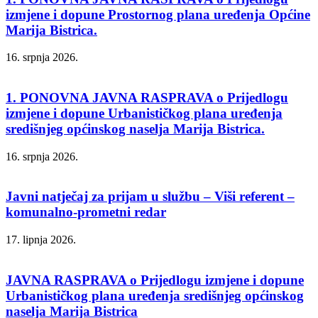
izmjene i dopune Prostornog plana uređenja Općine
Marija Bistrica.
16. srpnja 2026.
1. PONOVNA JAVNA RASPRAVA o Prijedlogu
izmjene i dopune Urbanističkog plana uređenja
središnjeg općinskog naselja Marija Bistrica.
16. srpnja 2026.
Javni natječaj za prijam u službu – Viši referent –
komunalno-prometni redar
17. lipnja 2026.
JAVNA RASPRAVA o Prijedlogu izmjene i dopune
Urbanističkog plana uređenja središnjeg općinskog
naselja Marija Bistrica