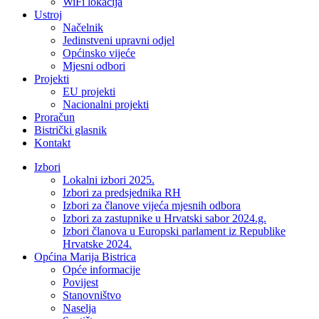
WiFi lokacija
Ustroj
Načelnik
Jedinstveni upravni odjel
Općinsko vijeće
Mjesni odbori
Projekti
EU projekti
Nacionalni projekti
Proračun
Bistrički glasnik
Kontakt
Izbori
Lokalni izbori 2025.
Izbori za predsjednika RH
Izbori za članove vijeća mjesnih odbora
Izbori za zastupnike u Hrvatski sabor 2024.g.
Izbori članova u Europski parlament iz Republike
Hrvatske 2024.
Općina Marija Bistrica
Opće informacije
Povijest
Stanovništvo
Naselja