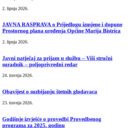
2. lipnja 2026.
JAVNA RASPRAVA o Prijedlogu izmjene i dopune
Prostornog plana uređenja Općine Marija Bistrica
2. lipnja 2026.
Javni natječaj za prijam u službu – Viši stručni
suradnik – poljoprivredni redar
24. travnja 2026.
Obavijest o suzbijanju štetnih glodavaca
23. travnja 2026.
Godišnje izvješće o provedbi Provedbenog
programa za 2025. godinu