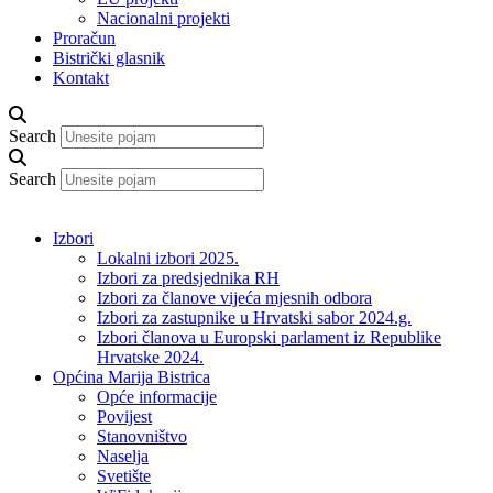
Nacionalni projekti
Proračun
Bistrički glasnik
Kontakt
Search
Search
Izbori
Lokalni izbori 2025.
Izbori za predsjednika RH
Izbori za članove vijeća mjesnih odbora
Izbori za zastupnike u Hrvatski sabor 2024.g.
Izbori članova u Europski parlament iz Republike
Hrvatske 2024.
Općina Marija Bistrica
Opće informacije
Povijest
Stanovništvo
Naselja
Svetište