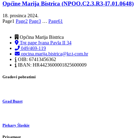
Općine Marija Bistrica (NPOO.C2.3.R3-I7.01.0648)
18. prosinca 2024.
Page
1
Page
2
Page
3
…
Page
61
Općina Marija Bistrica
Trg pape Ivana Pavla II 34
049/469-119
opcina.marija.bistrica@kr.t-com.hr
OIB: 67413456362
IBAN: HR4423600001825600009
Gradovi pobratimi
Grad Buzet
Piekary Śląskie
Privatnost