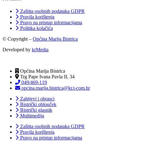
Zaštita osobnih podataka GDPR
Pravila korištenja
Pravo na pristup informacijama
Politika kolačića
© Copyright –
Općina Marija Bistrica
Developed by
krMedia
Općina Marija Bistrica
Trg Pape Ivana Pavla II, 34
049/469-119
opcina.marija.bistrica@kr.t-com.hr
Zahtjevi i obrasci
Bistrički oblouček
Bistrički glasnik
Multimedija
Zaštita osobnih podataka GDPR
Pravila korištenja
Pravo na pristup informacijama