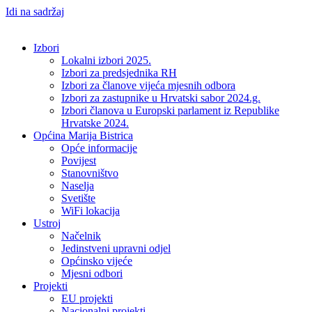
Idi na sadržaj
Izbori
Lokalni izbori 2025.
Izbori za predsjednika RH
Izbori za članove vijeća mjesnih odbora
Izbori za zastupnike u Hrvatski sabor 2024.g.
Izbori članova u Europski parlament iz Republike
Hrvatske 2024.
Općina Marija Bistrica
Opće informacije
Povijest
Stanovništvo
Naselja
Svetište
WiFi lokacija
Ustroj
Načelnik
Jedinstveni upravni odjel
Općinsko vijeće
Mjesni odbori
Projekti
EU projekti
Nacionalni projekti