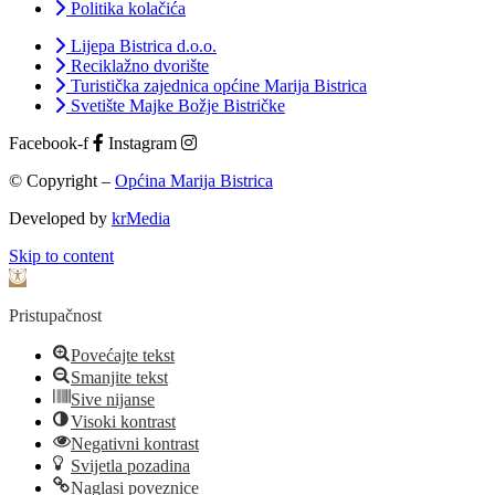
Politika kolačića
Lijepa Bistrica d.o.o.
Reciklažno dvorište
Turistička zajednica općine Marija Bistrica
Svetište Majke Božje Bistričke
Facebook-f
Instagram
© Copyright –
Općina Marija Bistrica
Developed by
krMedia
Skip to content
Open toolbar
Pristupačnost
Povećajte tekst
Smanjite tekst
Sive nijanse
Visoki kontrast
Negativni kontrast
Svijetla pozadina
Naglasi poveznice