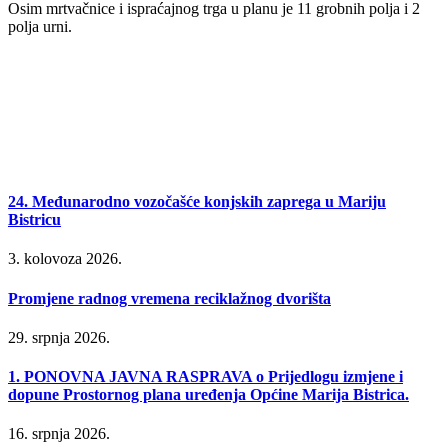
Osim mrtvačnice i ispraćajnog trga u planu je 11 grobnih polja i 2
polja urni.
24. Međunarodno vozočašće konjskih zaprega u Mariju
Bistricu
3. kolovoza 2026.
Promjene radnog vremena reciklažnog dvorišta
29. srpnja 2026.
1. PONOVNA JAVNA RASPRAVA o Prijedlogu izmjene i
dopune Prostornog plana uređenja Općine Marija Bistrica.
16. srpnja 2026.