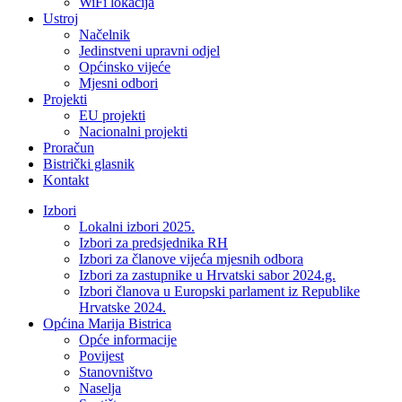
WiFi lokacija
Ustroj
Načelnik
Jedinstveni upravni odjel
Općinsko vijeće
Mjesni odbori
Projekti
EU projekti
Nacionalni projekti
Proračun
Bistrički glasnik
Kontakt
Izbori
Lokalni izbori 2025.
Izbori za predsjednika RH
Izbori za članove vijeća mjesnih odbora
Izbori za zastupnike u Hrvatski sabor 2024.g.
Izbori članova u Europski parlament iz Republike
Hrvatske 2024.
Općina Marija Bistrica
Opće informacije
Povijest
Stanovništvo
Naselja