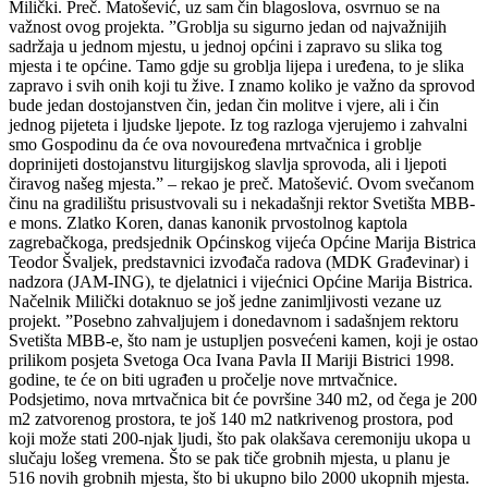
Milički. Preč. Matošević, uz sam čin blagoslova, osvrnuo se na
važnost ovog projekta. ”Groblja su sigurno jedan od najvažnijih
sadržaja u jednom mjestu, u jednoj općini i zapravo su slika tog
mjesta i te općine. Tamo gdje su groblja lijepa i uređena, to je slika
zapravo i svih onih koji tu žive. I znamo koliko je važno da sprovod
bude jedan dostojanstven čin, jedan čin molitve i vjere, ali i čin
jednog pijeteta i ljudske ljepote. Iz tog razloga vjerujemo i zahvalni
smo Gospodinu da će ova novouređena mrtvačnica i groblje
doprinijeti dostojanstvu liturgijskog slavlja sprovoda, ali i ljepoti
čiravog našeg mjesta.” – rekao je preč. Matošević. Ovom svečanom
činu na gradilištu prisustvovali su i nekadašnji rektor Svetišta MBB-
e mons. Zlatko Koren, danas kanonik prvostolnog kaptola
zagrebačkoga, predsjednik Općinskog vijeća Općine Marija Bistrica
Teodor Švaljek, predstavnici izvođača radova (MDK Građevinar) i
nadzora (JAM-ING), te djelatnici i vijećnici Općine Marija Bistrica.
Načelnik Milički dotaknuo se još jedne zanimljivosti vezane uz
projekt. ”Posebno zahvaljujem i donedavnom i sadašnjem rektoru
Svetišta MBB-e, što nam je ustupljen posvećeni kamen, koji je ostao
prilikom posjeta Svetoga Oca Ivana Pavla II Mariji Bistrici 1998.
godine, te će on biti ugrađen u pročelje nove mrtvačnice.
Podsjetimo, nova mrtvačnica bit će površine 340 m2, od čega je 200
m2 zatvorenog prostora, te još 140 m2 natkrivenog prostora, pod
koji može stati 200-njak ljudi, što pak olakšava ceremoniju ukopa u
slučaju lošeg vremena. Što se pak tiče grobnih mjesta, u planu je
516 novih grobnih mjesta, što bi ukupno bilo 2000 ukopnih mjesta.