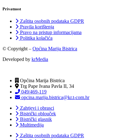
Privatnost
Zaštita osobnih podataka GDPR
Pravila korištenja
Pravo na pristup informacijama
Politika kolačića
© Copyright –
Općina Marija Bistrica
Developed by
krMedia
Općina Marija Bistrica
Trg Pape Ivana Pavla II, 34
049/469-119
opcina.marija.bistrica@kr.t-com.hr
Zahtjevi i obrasci
Bistrički oblouček
Bistrički glasnik
Multimedija
Zaštita osobnih podataka GDPR