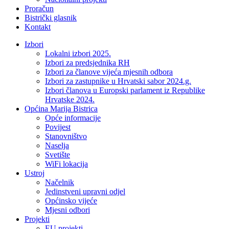
Proračun
Bistrički glasnik
Kontakt
Izbori
Lokalni izbori 2025.
Izbori za predsjednika RH
Izbori za članove vijeća mjesnih odbora
Izbori za zastupnike u Hrvatski sabor 2024.g.
Izbori članova u Europski parlament iz Republike
Hrvatske 2024.
Općina Marija Bistrica
Opće informacije
Povijest
Stanovništvo
Naselja
Svetište
WiFi lokacija
Ustroj
Načelnik
Jedinstveni upravni odjel
Općinsko vijeće
Mjesni odbori
Projekti
EU projekti