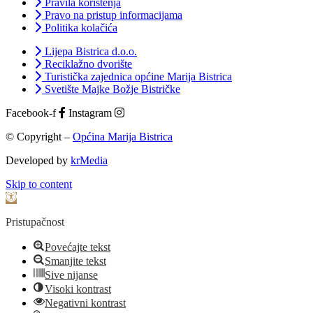
Pravila korištenja
Pravo na pristup informacijama
Politika kolačića
Lijepa Bistrica d.o.o.
Reciklažno dvorište
Turistička zajednica općine Marija Bistrica
Svetište Majke Božje Bistričke
Facebook-f
Instagram
© Copyright –
Općina Marija Bistrica
Developed by
krMedia
Skip to content
Open toolbar
Pristupačnost
Povećajte tekst
Smanjite tekst
Sive nijanse
Visoki kontrast
Negativni kontrast