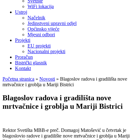
Svetište
WiFi lokacija
Ustroj
Načelnik
Jedinstveni upravni odjel
Općinsko vijeće
Mjesni odbori
Projekti
EU projekti
Nacionalni projekti
Proračun
Bistrički glasnik
Kontakt
Početna stranica
»
Novosti
»
Blagoslov radova i gradilišta nove
mrtvačnice i groblja u Mariji Bistrici
Blagoslov radova i gradilišta nove
mrtvačnice i groblja u Mariji Bistrici
Rektor Svetišta MBB-e preč. Domagoj Matošević u četvrtak je
blagoslovio radove i gradilište nove mrtvačnice i groblja u Mariji