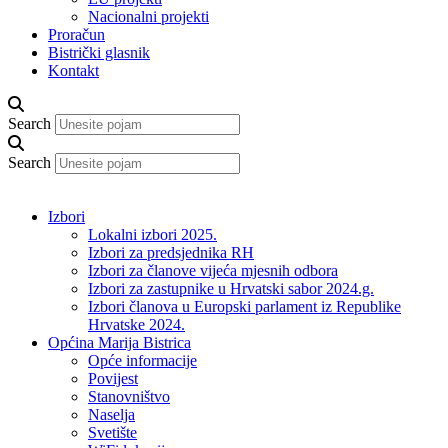
Nacionalni projekti
Proračun
Bistrički glasnik
Kontakt
Search
Search
Izbori
Lokalni izbori 2025.
Izbori za predsjednika RH
Izbori za članove vijeća mjesnih odbora
Izbori za zastupnike u Hrvatski sabor 2024.g.
Izbori članova u Europski parlament iz Republike
Hrvatske 2024.
Općina Marija Bistrica
Opće informacije
Povijest
Stanovništvo
Naselja
Svetište