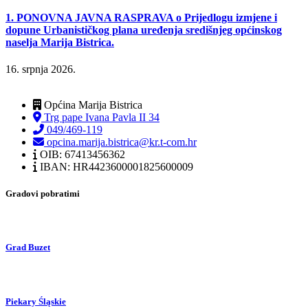
1. PONOVNA JAVNA RASPRAVA o Prijedlogu izmjene i
dopune Urbanističkog plana uređenja središnjeg općinskog
naselja Marija Bistrica.
16. srpnja 2026.
Općina Marija Bistrica
Trg pape Ivana Pavla II 34
049/469-119
opcina.marija.bistrica@kr.t-com.hr
OIB: 67413456362
IBAN: HR4423600001825600009
Gradovi pobratimi
Grad Buzet
Piekary Śląskie