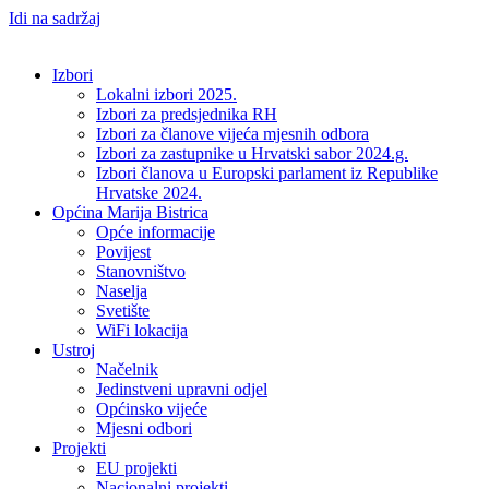
Idi na sadržaj
Izbori
Lokalni izbori 2025.
Izbori za predsjednika RH
Izbori za članove vijeća mjesnih odbora
Izbori za zastupnike u Hrvatski sabor 2024.g.
Izbori članova u Europski parlament iz Republike
Hrvatske 2024.
Općina Marija Bistrica
Opće informacije
Povijest
Stanovništvo
Naselja
Svetište
WiFi lokacija
Ustroj
Načelnik
Jedinstveni upravni odjel
Općinsko vijeće
Mjesni odbori
Projekti
EU projekti
Nacionalni projekti