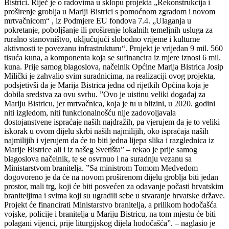
Bistrici. Riječ je o radovima u sklopu projekta „Rekonstrukcija i
proširenje groblja u Mariji Bistrici s pomoćnom zgradom i novom
mrtvačnicom“ , iz Podmjere EU fondova 7.4. „Ulaganja u
pokretanje, poboljšanje ili proširenje lokalnih temeljnih usluga za
ruralno stanovništvo, uključujući slobodno vrijeme i kulturne
aktivnosti te povezanu infrastrukturu“. Projekt je vrijedan 9 mil. 560
tisuća kuna, a komponenta koja se sufinancira iz mjere iznosi 6 mil.
kuna. Prije samog blagoslova, načelnik Općine Marija Bistrica Josip
Milički je zahvalio svim suradnicima, na realizaciji ovog projekta,
podsjetivši da je Marija Bistrica jedna od rijetkih Općina koja je
dobila sredstva za ovu svrhu. ”Ovo je uistinu veliki događaj za
Mariju Bistricu, jer mrtvačnica, koja je tu u blizini, u 2020. godini
niti izgledom, niti funkcionalnošću nije zadovoljavala
dostojanstvene ispraćaje naših najdražih, pa vjerujem da je to veliki
iskorak u ovom dijelu skrbi naših najmilijih, oko ispraćaja naših
najmilijih i vjerujem da će to biti jedna lijepa slika i razglednica iz
Marije Bistrice ali i iz našeg Svetišta” – rekao je prije samog
blagoslova načelnik, te se osvrnuo i na suradnju vezanu sa
Ministarstvom branitelja. ”Sa ministrom Tomom Medvedom
dogovoreno je da će na novom proširenom dijelu groblja biti jedan
prostor, mali trg, koji će biti posvećen za odavanje počasti hrvatskim
braniteljima i svima koji su ugradili sebe u stvaranje hrvatske države.
Projekt će financirati Ministarstvo branitelja, a prilikom hodočašća
vojske, policije i branitelja u Mariju Bistricu, na tom mjestu će biti
polagani vijenci, prije liturgijskog dijela hodočašća”. – naglasio je