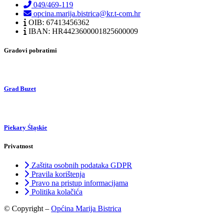
049/469-119
opcina.marija.bistrica@kr.t-com.hr
OIB: 67413456362
IBAN: HR4423600001825600009
Gradovi pobratimi
Grad Buzet
Piekary Śląskie
Privatnost
Zaštita osobnih podataka GDPR
Pravila korištenja
Pravo na pristup informacijama
Politika kolačića
© Copyright –
Općina Marija Bistrica