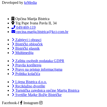
Developed by
krMedia
Općina Marija Bistrica
Trg Pape Ivana Pavla II, 34
049/469-119
opcina.marija.bistrica@kr.t-com.hr
Zahtjevi i obrasci
Bistrički oblouček
Bistrički glasnik
Multimedija
Zaštita osobnih podataka GDPR
Pravila korištenja
Pravo na pristup informacijama
Politika kolačića
Lijepa Bistrica d.o.o.
Reciklažno dvorište
Turistička zajednica općine Marija Bistrica
Svetište Majke Božje Bistričke
Facebook-f
Instagram