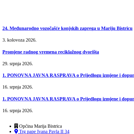
24. Međunarodno vozočašće konjskih zaprega u Mariju Bistricu
3. kolovoza 2026.
Promjene radnog vremena reciklažnog dvorišta
29. srpnja 2026.
1. PONOVNA JAVNA RASPRAVA o Prijedlogu izmjene i dopune P
16. srpnja 2026.
1. PONOVNA JAVNA RASPRAVA o Prijedlogu izmjene i dopune Urb
16. srpnja 2026.
Općina Marija Bistrica
Trg pape Ivana Pavla II 34