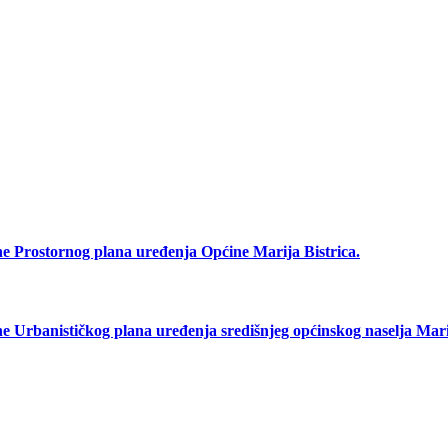
rostornog plana uređenja Općine Marija Bistrica.
anističkog plana uređenja središnjeg općinskog naselja Marij