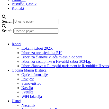
Bistrički glasnik
Kontakt
Search
Search
Izbori
Lokalni izbori 2025.
Izbori za predsjednika RH
Izbori za članove vijeća mjesnih odbora
Izbori za zastupnike u Hrvatski sabor 2024.g.
Izbori članova u Europski parlament iz Republike Hrvat
Općina Marija Bistrica
Opće informacije
Povijest
Stanovništvo
Naselja
Svetište
WiFi lokacija
Ustroj
Načelnik