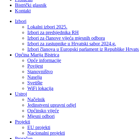
Bistrički glasnik
Kontakt
Izbori
Lokalni izbori 2025.
Izbori za predsjednika RH
Izbori za članove vijeća mjesnih odbora
Izbori za zastupnike u Hrvatski sabor 2024.g.
Izbori članova u Europski parlament iz Republike Hrvat
Općina Marija Bistrica
Opće informacije
Povijest
Stanovništvo
Naselja
Svetište
WiFi lokacija
Ustroj
Načelnik
Jedinstveni upravni odjel
Općinsko vijeće
Mjesni odbori
Projekti
EU projekti
Nacionalni projekti
Proračun