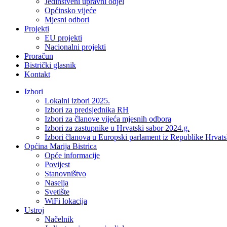
Jedinstveni upravni odjel
Općinsko vijeće
Mjesni odbori
Projekti
EU projekti
Nacionalni projekti
Proračun
Bistrički glasnik
Kontakt
Izbori
Lokalni izbori 2025.
Izbori za predsjednika RH
Izbori za članove vijeća mjesnih odbora
Izbori za zastupnike u Hrvatski sabor 2024.g.
Izbori članova u Europski parlament iz Republike Hrvat
Općina Marija Bistrica
Opće informacije
Povijest
Stanovništvo
Naselja
Svetište
WiFi lokacija
Ustroj
Načelnik