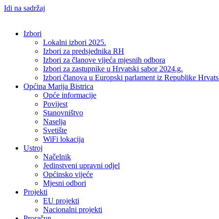
Idi na sadržaj
Izbori
Lokalni izbori 2025.
Izbori za predsjednika RH
Izbori za članove vijeća mjesnih odbora
Izbori za zastupnike u Hrvatski sabor 2024.g.
Izbori članova u Europski parlament iz Republike Hrvat
Općina Marija Bistrica
Opće informacije
Povijest
Stanovništvo
Naselja
Svetište
WiFi lokacija
Ustroj
Načelnik
Jedinstveni upravni odjel
Općinsko vijeće
Mjesni odbori
Projekti
EU projekti
Nacionalni projekti
Proračun