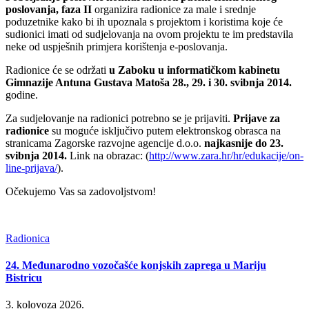
poslovanja, faza II
organizira radionice za male i srednje
poduzetnike kako bi ih upoznala s projektom i koristima koje će
sudionici imati od sudjelovanja na ovom projektu te im predstavila
neke od uspješnih primjera korištenja e-poslovanja.
Radionice će se održati
u Zaboku u informatičkom kabinetu
Gimnazije Antuna Gustava Matoša
28., 29. i 30. svibnja 2014.
godine.
Za sudjelovanje na radionici potrebno se je prijaviti.
Prijave za
radionice
su moguće isključivo putem elektronskog obrasca na
stranicama Zagorske razvojne agencije d.o.o.
najkasnije do 23.
svibnja 2014.
Link na obrazac: (
http://www.zara.hr/hr/edukacije/on-
line-prijava/
).
Očekujemo Vas sa zadovoljstvom!
Radionica
24. Međunarodno vozočašće konjskih zaprega u Mariju
Bistricu
3. kolovoza 2026.