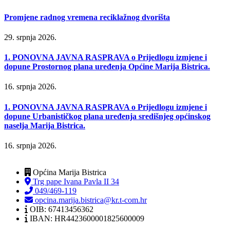
Promjene radnog vremena reciklažnog dvorišta
29. srpnja 2026.
1. PONOVNA JAVNA RASPRAVA o Prijedlogu izmjene i
dopune Prostornog plana uređenja Općine Marija Bistrica.
16. srpnja 2026.
1. PONOVNA JAVNA RASPRAVA o Prijedlogu izmjene i
dopune Urbanističkog plana uređenja središnjeg općinskog
naselja Marija Bistrica.
16. srpnja 2026.
Općina Marija Bistrica
Trg pape Ivana Pavla II 34
049/469-119
opcina.marija.bistrica@kr.t-com.hr
OIB: 67413456362
IBAN: HR4423600001825600009