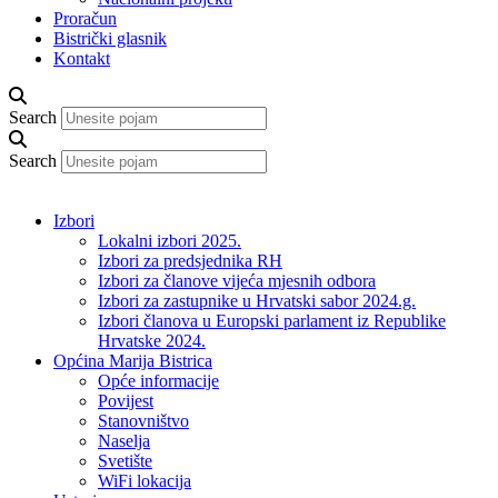
Proračun
Bistrički glasnik
Kontakt
Search
Search
Izbori
Lokalni izbori 2025.
Izbori za predsjednika RH
Izbori za članove vijeća mjesnih odbora
Izbori za zastupnike u Hrvatski sabor 2024.g.
Izbori članova u Europski parlament iz Republike
Hrvatske 2024.
Općina Marija Bistrica
Opće informacije
Povijest
Stanovništvo
Naselja
Svetište
WiFi lokacija