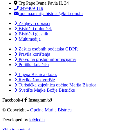
Trg Pape Ivana Pavla II, 34
049/469-119
opcina.marija.bistrica@kr.t-com.hr
Zahtjevi i obrasci
Bistrički oblouček
Bistrički glasnik
Multimedija
Zaštita osobnih podataka GDPR
Pravila korištenja
Pravo na pristup informacijama
Politika kolačića
Lijepa Bistrica d.o.o.
Reciklažno dvorište
Turistička zajednica općine Marija Bistrica
Svetište Majke Božje Bistričke
Facebook-f
Instagram
© Copyright –
Općina Marija Bistrica
Developed by
krMedia
Skip to content