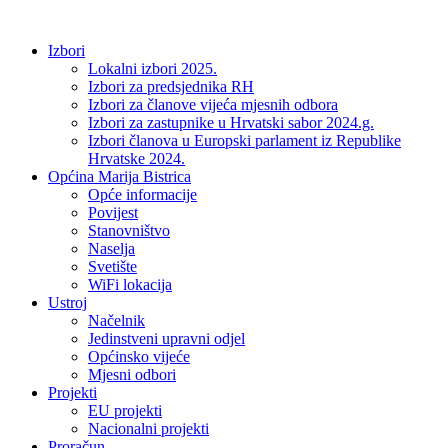
Idi
na
Izbori
sadržaj
Lokalni izbori 2025.
Izbori za predsjednika RH
Izbori za članove vijeća mjesnih odbora
Izbori za zastupnike u Hrvatski sabor 2024.g.
Izbori članova u Europski parlament iz Republike
Hrvatske 2024.
Općina Marija Bistrica
Opće informacije
Povijest
Stanovništvo
Naselja
Svetište
WiFi lokacija
Ustroj
Načelnik
Jedinstveni upravni odjel
Općinsko vijeće
Mjesni odbori
Projekti
EU projekti
Nacionalni projekti
Proračun