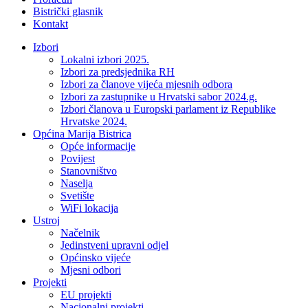
Bistrički glasnik
Kontakt
Izbori
Lokalni izbori 2025.
Izbori za predsjednika RH
Izbori za članove vijeća mjesnih odbora
Izbori za zastupnike u Hrvatski sabor 2024.g.
Izbori članova u Europski parlament iz Republike
Hrvatske 2024.
Općina Marija Bistrica
Opće informacije
Povijest
Stanovništvo
Naselja
Svetište
WiFi lokacija
Ustroj
Načelnik
Jedinstveni upravni odjel
Općinsko vijeće
Mjesni odbori
Projekti
EU projekti
Nacionalni projekti