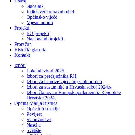
Ustroj
Načelnik
Jedinstveni upravni odjel
Općinsko vijeće
Mjesni odbori
Projekti
EU projekti
Nacionalni projekti
Proračun
Bistrički glasnik
Kontakt
Izbori
Lokalni izbori 2025.
Izbori za predsjednika RH
Izbori za članove vijeća mjesnih odbora
Izbori za zastupnike u Hrvatski sabor 2024.g.
Izbori članova u Europski parlament iz Republike
Hrvatske 2024.
Općina Marija Bistrica
Opće informacije
Povijest
Stanovništvo
Naselja
Svetište