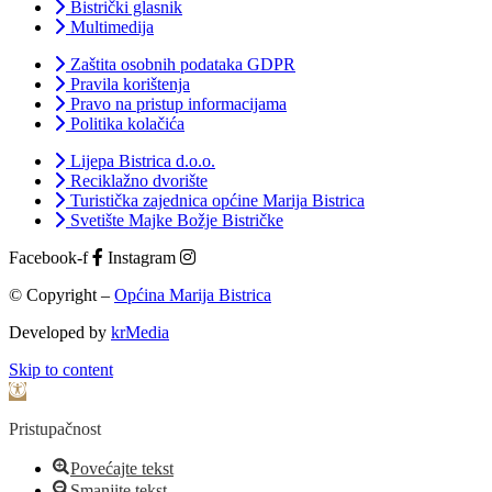
Bistrički glasnik
Multimedija
Zaštita osobnih podataka GDPR
Pravila korištenja
Pravo na pristup informacijama
Politika kolačića
Lijepa Bistrica d.o.o.
Reciklažno dvorište
Turistička zajednica općine Marija Bistrica
Svetište Majke Božje Bistričke
Facebook-f
Instagram
© Copyright –
Općina Marija Bistrica
Developed by
krMedia
Skip to content
Open toolbar
Pristupačnost
Povećajte tekst
Smanjite tekst