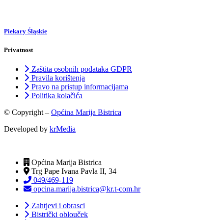
Piekary Śląskie
Privatnost
Zaštita osobnih podataka GDPR
Pravila korištenja
Pravo na pristup informacijama
Politika kolačića
© Copyright –
Općina Marija Bistrica
Developed by
krMedia
Općina Marija Bistrica
Trg Pape Ivana Pavla II, 34
049/469-119
opcina.marija.bistrica@kr.t-com.hr
Zahtjevi i obrasci
Bistrički oblouček