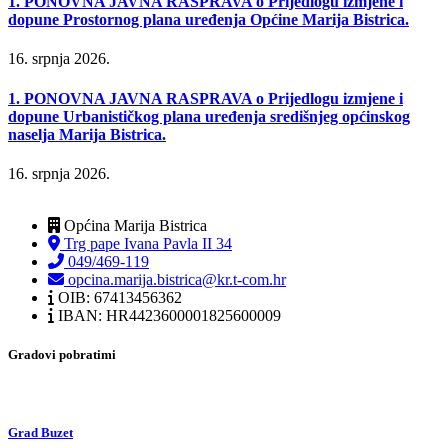
1. PONOVNA JAVNA RASPRAVA o Prijedlogu izmjene i
dopune Prostornog plana uređenja Općine Marija Bistrica.
16. srpnja 2026.
1. PONOVNA JAVNA RASPRAVA o Prijedlogu izmjene i
dopune Urbanističkog plana uređenja središnjeg općinskog
naselja Marija Bistrica.
16. srpnja 2026.
Općina Marija Bistrica
Trg pape Ivana Pavla II 34
049/469-119
opcina.marija.bistrica@kr.t-com.hr
OIB: 67413456362
IBAN: HR4423600001825600009
Gradovi pobratimi
Grad Buzet