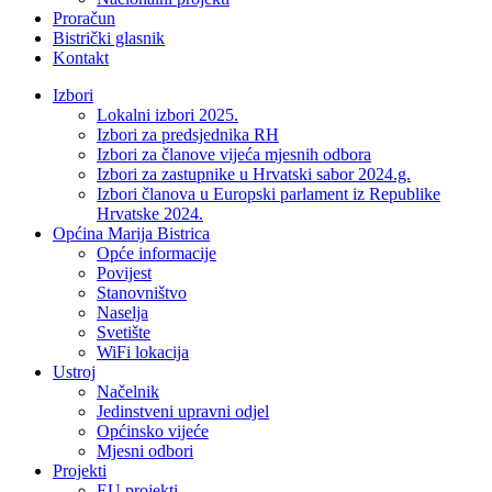
Proračun
Bistrički glasnik
Kontakt
Izbori
Lokalni izbori 2025.
Izbori za predsjednika RH
Izbori za članove vijeća mjesnih odbora
Izbori za zastupnike u Hrvatski sabor 2024.g.
Izbori članova u Europski parlament iz Republike
Hrvatske 2024.
Općina Marija Bistrica
Opće informacije
Povijest
Stanovništvo
Naselja
Svetište
WiFi lokacija
Ustroj
Načelnik
Jedinstveni upravni odjel
Općinsko vijeće
Mjesni odbori
Projekti
EU projekti