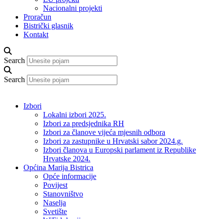
Nacionalni projekti
Proračun
Bistrički glasnik
Kontakt
Search
Search
Izbori
Lokalni izbori 2025.
Izbori za predsjednika RH
Izbori za članove vijeća mjesnih odbora
Izbori za zastupnike u Hrvatski sabor 2024.g.
Izbori članova u Europski parlament iz Republike
Hrvatske 2024.
Općina Marija Bistrica
Opće informacije
Povijest
Stanovništvo
Naselja
Svetište