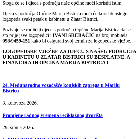
Stoga će se i djeca s područja naše općine moći koristiti istim.
Djeca s područja Općine Marija Bistrica moći će koristiti usluge
logopeda svaki petak u kabinetu u Zlatar Bistrici.
Pozivaju se roditelji djece s područja Općine Marija Bistrica da se
što prije jave logopedici i
IVANI SREBAČIĆ
na broj mobitela
098/9459-151
kako bi osigurali svoj termin za logopedske vježbe.
LOGOPEDSKE VJEŽBE ZA DJECU S NAŠEG PODRUČJA
U KABINETU U ZLATAR BISTRICI SU BESPLATNE, A
FINANCIRA IH OPĆINA MARIJA BISTRICA !
24. Međunarodno vozočašće konjskih zaprega u Mariju
Bistricu
3. kolovoza 2026.
Promjene radnog vremena reciklažnog dvorišta
29. srpnja 2026.