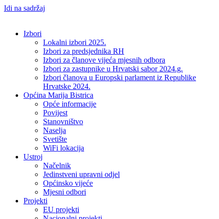
Idi na sadržaj
Izbori
Lokalni izbori 2025.
Izbori za predsjednika RH
Izbori za članove vijeća mjesnih odbora
Izbori za zastupnike u Hrvatski sabor 2024.g.
Izbori članova u Europski parlament iz Republike
Hrvatske 2024.
Općina Marija Bistrica
Opće informacije
Povijest
Stanovništvo
Naselja
Svetište
WiFi lokacija
Ustroj
Načelnik
Jedinstveni upravni odjel
Općinsko vijeće
Mjesni odbori
Projekti
EU projekti
Nacionalni projekti