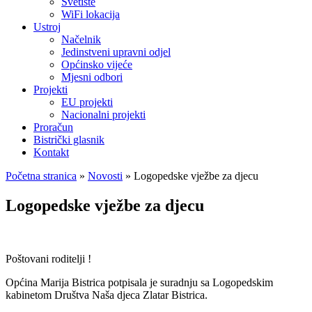
Svetište
WiFi lokacija
Ustroj
Načelnik
Jedinstveni upravni odjel
Općinsko vijeće
Mjesni odbori
Projekti
EU projekti
Nacionalni projekti
Proračun
Bistrički glasnik
Kontakt
Početna stranica
»
Novosti
»
Logopedske vježbe za djecu
Logopedske vježbe za djecu
Poštovani roditelji !
Općina Marija Bistrica potpisala je suradnju sa Logopedskim
kabinetom Društva Naša djeca Zlatar Bistrica.