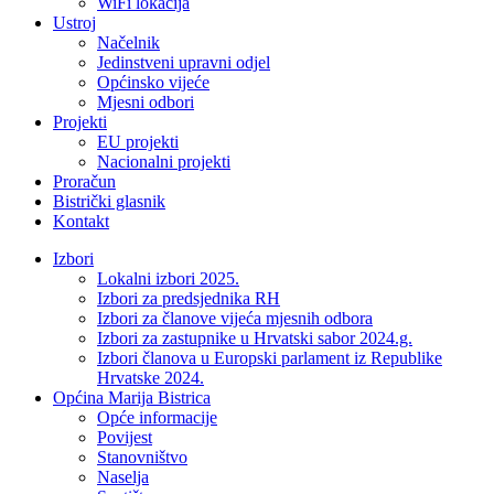
WiFi lokacija
Ustroj
Načelnik
Jedinstveni upravni odjel
Općinsko vijeće
Mjesni odbori
Projekti
EU projekti
Nacionalni projekti
Proračun
Bistrički glasnik
Kontakt
Izbori
Lokalni izbori 2025.
Izbori za predsjednika RH
Izbori za članove vijeća mjesnih odbora
Izbori za zastupnike u Hrvatski sabor 2024.g.
Izbori članova u Europski parlament iz Republike
Hrvatske 2024.
Općina Marija Bistrica
Opće informacije
Povijest
Stanovništvo
Naselja