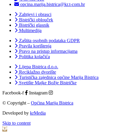
opcina.marija.bistrica@kr.t-com.hr
Zahtjevi i obrasci
Bistrički oblouček
Bistrički glasnik
Multimedija
Zaštita osobnih podataka GDPR
Pravila korištenja
Pravo na pristup informacijama
Politika kolačića
Lijepa Bistrica d.o.o.
Reciklažno dvorište
Turistička zajednica općine Marija Bistrica
Svetište Majke Božje Bistričke
Facebook-f
Instagram
© Copyright –
Općina Marija Bistrica
Developed by
krMedia
Skip to content
Open toolbar