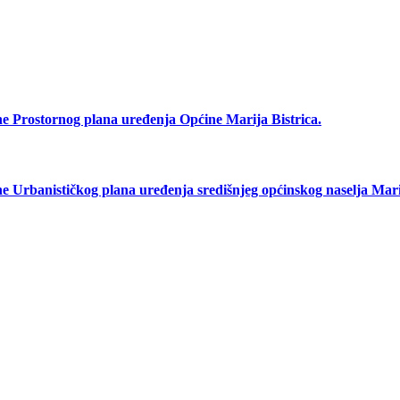
rostornog plana uređenja Općine Marija Bistrica.
anističkog plana uređenja središnjeg općinskog naselja Marij