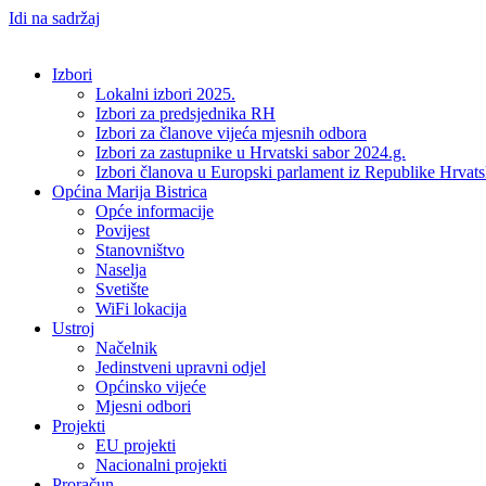
Idi na sadržaj
Izbori
Lokalni izbori 2025.
Izbori za predsjednika RH
Izbori za članove vijeća mjesnih odbora
Izbori za zastupnike u Hrvatski sabor 2024.g.
Izbori članova u Europski parlament iz Republike Hrvat
Općina Marija Bistrica
Opće informacije
Povijest
Stanovništvo
Naselja
Svetište
WiFi lokacija
Ustroj
Načelnik
Jedinstveni upravni odjel
Općinsko vijeće
Mjesni odbori
Projekti
EU projekti
Nacionalni projekti
Proračun