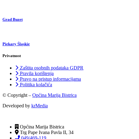
Grad Buzet
Piekary Śląskie
Privatnost
Zaštita osobnih podataka GDPR
Pravila korištenja
Pravo na pristup informacijama
Politika kolačića
© Copyright –
Općina Marija Bistrica
Developed by
krMedia
Općina Marija Bistrica
Trg Pape Ivana Pavla II, 34
049/469-119