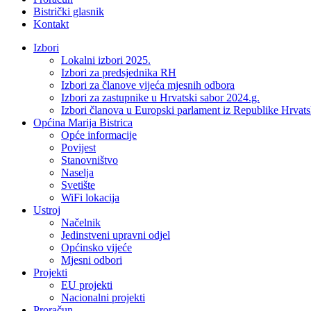
Bistrički glasnik
Kontakt
Izbori
Lokalni izbori 2025.
Izbori za predsjednika RH
Izbori za članove vijeća mjesnih odbora
Izbori za zastupnike u Hrvatski sabor 2024.g.
Izbori članova u Europski parlament iz Republike Hrvat
Općina Marija Bistrica
Opće informacije
Povijest
Stanovništvo
Naselja
Svetište
WiFi lokacija
Ustroj
Načelnik
Jedinstveni upravni odjel
Općinsko vijeće
Mjesni odbori
Projekti
EU projekti
Nacionalni projekti
Proračun