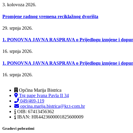
3. kolovoza 2026.
Promjene radnog vremena reciklažnog dvorišta
29. srpnja 2026.
1. PONOVNA JAVNA RASPRAVA o Prijedlogu izmjene i dopune P
16. srpnja 2026.
1. PONOVNA JAVNA RASPRAVA o Prijedlogu izmjene i dopune Urb
16. srpnja 2026.
Općina Marija Bistrica
Trg pape Ivana Pavla II 34
049/469-119
opcina.marija.bistrica@kr.t-com.hr
OIB: 67413456362
IBAN: HR4423600001825600009
Gradovi pobratimi