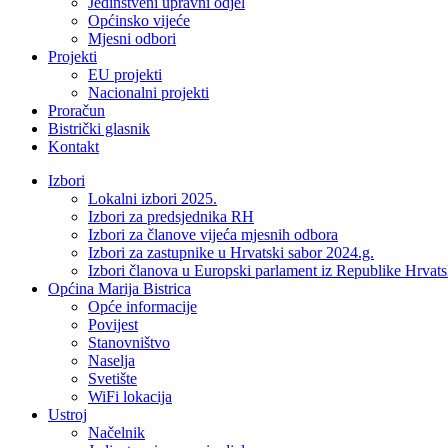
Jedinstveni upravni odjel
Općinsko vijeće
Mjesni odbori
Projekti
EU projekti
Nacionalni projekti
Proračun
Bistrički glasnik
Kontakt
Izbori
Lokalni izbori 2025.
Izbori za predsjednika RH
Izbori za članove vijeća mjesnih odbora
Izbori za zastupnike u Hrvatski sabor 2024.g.
Izbori članova u Europski parlament iz Republike Hrvat
Općina Marija Bistrica
Opće informacije
Povijest
Stanovništvo
Naselja
Svetište
WiFi lokacija
Ustroj
Načelnik