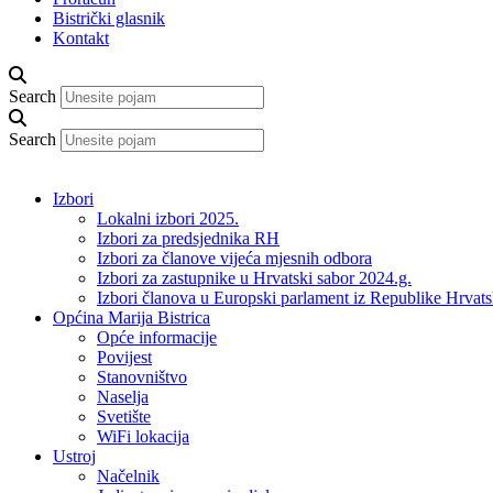
Bistrički glasnik
Kontakt
Search
Search
Izbori
Lokalni izbori 2025.
Izbori za predsjednika RH
Izbori za članove vijeća mjesnih odbora
Izbori za zastupnike u Hrvatski sabor 2024.g.
Izbori članova u Europski parlament iz Republike Hrvat
Općina Marija Bistrica
Opće informacije
Povijest
Stanovništvo
Naselja
Svetište
WiFi lokacija
Ustroj
Načelnik