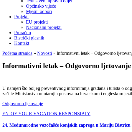
Jedinstveni upravni odjel
Općinsko vijeće
Mjesni odbori
Projekti
EU projekti
Nacionalni projekti
Proračun
Bistrički glasnik
Kontakt
Početna stranica
»
Novosti
»
Informativni letak – Odgovorno ljetovan
Informativni letak – Odgovorno ljetovanje
U namjeri što boljeg preventivnog informiranja građana i turista o od
zaštite Ministarstva unutarnjih poslova na hrvatskom i engles
Odgovorno ljetovanje
ENJOY YOUR VACATION RESPONSIBLY
24. Međunarodno vozočašće konjskih zaprega u Mariju Bistricu