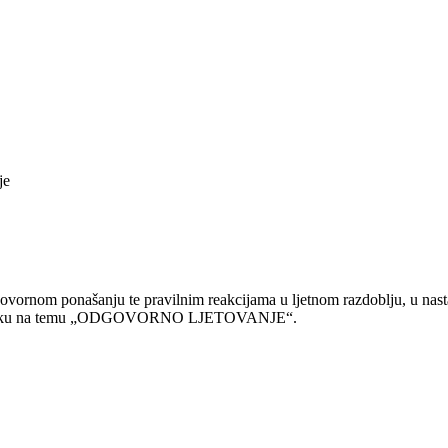
je
govornom ponašanju te pravilnim reakcijama u ljetnom razdoblju, u nast
kom jeziku na temu „ODGOVORNO LJETOVANJE“.