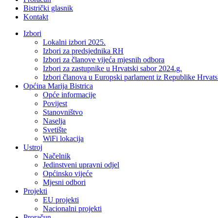
Bistrički glasnik
Kontakt
Izbori
Lokalni izbori 2025.
Izbori za predsjednika RH
Izbori za članove vijeća mjesnih odbora
Izbori za zastupnike u Hrvatski sabor 2024.g.
Izbori članova u Europski parlament iz Republike Hrvat
Općina Marija Bistrica
Opće informacije
Povijest
Stanovništvo
Naselja
Svetište
WiFi lokacija
Ustroj
Načelnik
Jedinstveni upravni odjel
Općinsko vijeće
Mjesni odbori
Projekti
EU projekti
Nacionalni projekti
Proračun