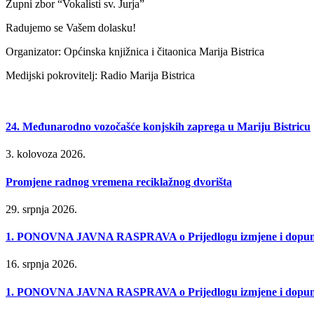
Župni zbor “Vokalisti sv. Jurja”
Radujemo se Vašem dolasku!
Organizator: Općinska knjižnica i čitaonica Marija Bistrica
Medijski pokrovitelj: Radio Marija Bistrica
24. Međunarodno vozočašće konjskih zaprega u Mariju Bistricu
3. kolovoza 2026.
Promjene radnog vremena reciklažnog dvorišta
29. srpnja 2026.
1. PONOVNA JAVNA RASPRAVA o Prijedlogu izmjene i dopune P
16. srpnja 2026.
1. PONOVNA JAVNA RASPRAVA o Prijedlogu izmjene i dopune Urb