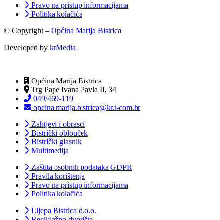
Pravo na pristup informacijama
Politika kolačića
© Copyright –
Općina Marija Bistrica
Developed by
krMedia
Općina Marija Bistrica
Trg Pape Ivana Pavla II, 34
049/469-119
opcina.marija.bistrica@kr.t-com.hr
Zahtjevi i obrasci
Bistrički oblouček
Bistrički glasnik
Multimedija
Zaštita osobnih podataka GDPR
Pravila korištenja
Pravo na pristup informacijama
Politika kolačića
Lijepa Bistrica d.o.o.
Reciklažno dvorište