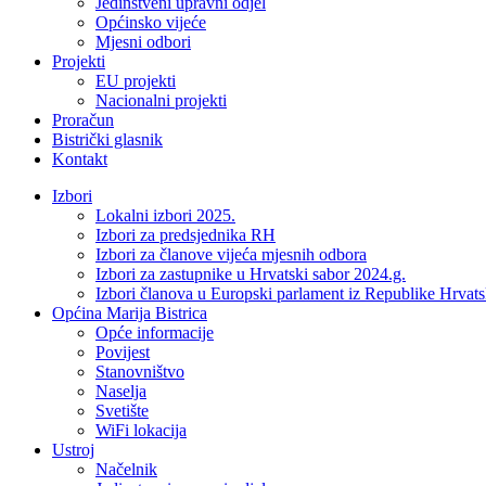
Jedinstveni upravni odjel
Općinsko vijeće
Mjesni odbori
Projekti
EU projekti
Nacionalni projekti
Proračun
Bistrički glasnik
Kontakt
Izbori
Lokalni izbori 2025.
Izbori za predsjednika RH
Izbori za članove vijeća mjesnih odbora
Izbori za zastupnike u Hrvatski sabor 2024.g.
Izbori članova u Europski parlament iz Republike Hrvat
Općina Marija Bistrica
Opće informacije
Povijest
Stanovništvo
Naselja
Svetište
WiFi lokacija
Ustroj
Načelnik