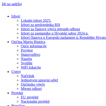
Idi na sadržaj
Izbori
Lokalni izbori 2025.
Izbori za predsjednika RH
Izbori za članove vijeća mjesnih odbora
Izbori za zastupnike u Hrvatski sabor 2024.g.
Izbori članova u Europski parlament iz Republike Hrvat
Općina Marija Bistrica
Opće informacije
Povijest
Stanovništvo
Naselja
Svetište
WiFi lokacija
Ustroj
Načelnik
Jedinstveni upravni odjel
Općinsko vijeće
Mjesni odbori
Projekti
EU projekti
Nacionalni projekti
Proračun