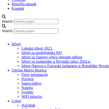
Bistrički glasnik
Kontakt
Search
Search
Izbori
Lokalni izbori 2025.
Izbori za predsjednika RH
Izbori za članove vijeća mjesnih odbora
Izbori za zastupnike u Hrvatski sabor 2024.g.
Izbori članova u Europski parlament iz Republike Hrvat
Općina Marija Bistrica
Opće informacije
Povijest
Stanovništvo
Naselja
Svetište
WiFi lokacija
Ustroj
Načelnik