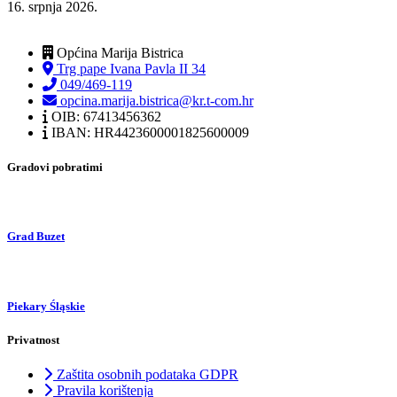
16. srpnja 2026.
Općina Marija Bistrica
Trg pape Ivana Pavla II 34
049/469-119
opcina.marija.bistrica@kr.t-com.hr
OIB: 67413456362
IBAN: HR4423600001825600009
Gradovi pobratimi
Grad Buzet
Piekary Śląskie
Privatnost
Zaštita osobnih podataka GDPR
Pravila korištenja