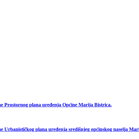
rostornog plana uređenja Općine Marija Bistrica.
anističkog plana uređenja središnjeg općinskog naselja Marij