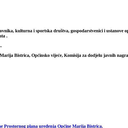
novnika, kulturna i sportska društva, gospodarstvenici i ustanove 
ta .
.
Marija Bistrica, Općinsko vijeće, Komisija za dodjelu javnih nagr
rostornog plana uređenja Općine Marija Bistrica.