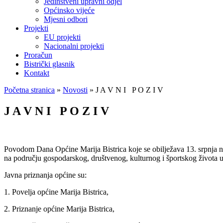
Jedinstveni upravni odjel
Općinsko vijeće
Mjesni odbori
Projekti
EU projekti
Nacionalni projekti
Proračun
Bistrički glasnik
Kontakt
Početna stranica
»
Novosti
»
J A V N I P O Z I V
J A V N I P O Z I V
Povodom Dana Općine Marija Bistrica koje se obilježava 13. srpnja na
na području gospodarskog, društvenog, kulturnog i športskog života u
Javna priznanja općine su:
1. Povelja općine Marija Bistrica,
2. Priznanje općine Marija Bistrica,