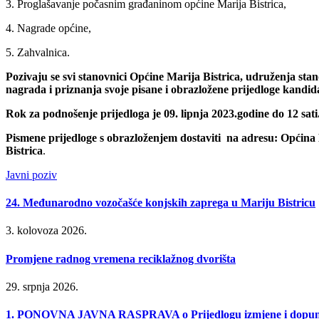
3. Proglašavanje počasnim građaninom općine Marija Bistrica,
4. Nagrade općine,
5. Zahvalnica.
Pozivaju se svi stanovnici Općine Marija Bistrica, udruženja sta
nagrada i priznanja svoje pisane i obrazložene prijedloge kandida
Rok za podnošenje prijedloga je 09. lipnja 2023
.
godine do 12 sati.
Pismene prijedloge s obrazloženjem dostaviti na adresu: Općina 
Bistrica
.
Javni poziv
24. Međunarodno vozočašće konjskih zaprega u Mariju Bistricu
3. kolovoza 2026.
Promjene radnog vremena reciklažnog dvorišta
29. srpnja 2026.
1. PONOVNA JAVNA RASPRAVA o Prijedlogu izmjene i dopune P