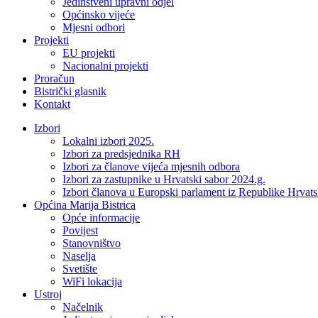
Jedinstveni upravni odjel
Općinsko vijeće
Mjesni odbori
Projekti
EU projekti
Nacionalni projekti
Proračun
Bistrički glasnik
Kontakt
Izbori
Lokalni izbori 2025.
Izbori za predsjednika RH
Izbori za članove vijeća mjesnih odbora
Izbori za zastupnike u Hrvatski sabor 2024.g.
Izbori članova u Europski parlament iz Republike Hrvat
Općina Marija Bistrica
Opće informacije
Povijest
Stanovništvo
Naselja
Svetište
WiFi lokacija
Ustroj
Načelnik