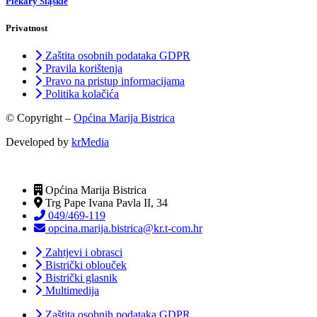
Piekary Śląskie
Privatnost
Zaštita osobnih podataka GDPR
Pravila korištenja
Pravo na pristup informacijama
Politika kolačića
© Copyright –
Općina Marija Bistrica
Developed by
krMedia
Općina Marija Bistrica
Trg Pape Ivana Pavla II, 34
049/469-119
opcina.marija.bistrica@kr.t-com.hr
Zahtjevi i obrasci
Bistrički oblouček
Bistrički glasnik
Multimedija
Zaštita osobnih podataka GDPR