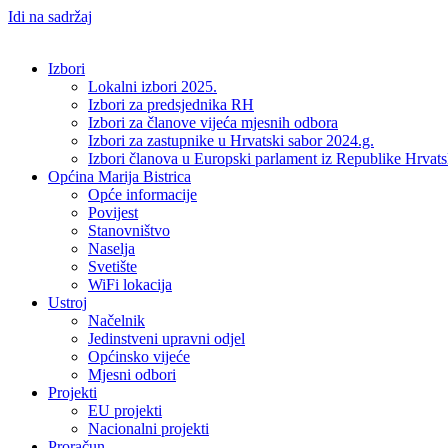
Idi na sadržaj
Izbori
Lokalni izbori 2025.
Izbori za predsjednika RH
Izbori za članove vijeća mjesnih odbora
Izbori za zastupnike u Hrvatski sabor 2024.g.
Izbori članova u Europski parlament iz Republike Hrvat
Općina Marija Bistrica
Opće informacije
Povijest
Stanovništvo
Naselja
Svetište
WiFi lokacija
Ustroj
Načelnik
Jedinstveni upravni odjel
Općinsko vijeće
Mjesni odbori
Projekti
EU projekti
Nacionalni projekti
Proračun