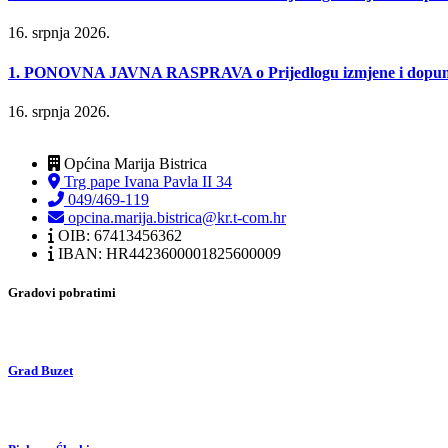
16. srpnja 2026.
1. PONOVNA JAVNA RASPRAVA o Prijedlogu izmjene i dopune Urb
16. srpnja 2026.
Općina Marija Bistrica
Trg pape Ivana Pavla II 34
049/469-119
opcina.marija.bistrica@kr.t-com.hr
OIB: 67413456362
IBAN: HR4423600001825600009
Gradovi pobratimi
Grad Buzet