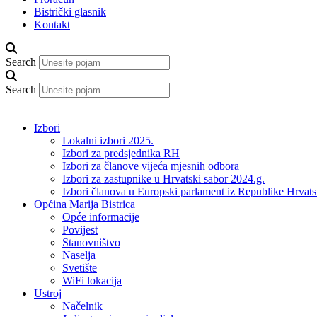
Bistrički glasnik
Kontakt
Search
Search
Izbori
Lokalni izbori 2025.
Izbori za predsjednika RH
Izbori za članove vijeća mjesnih odbora
Izbori za zastupnike u Hrvatski sabor 2024.g.
Izbori članova u Europski parlament iz Republike Hrvat
Općina Marija Bistrica
Opće informacije
Povijest
Stanovništvo
Naselja
Svetište
WiFi lokacija
Ustroj
Načelnik