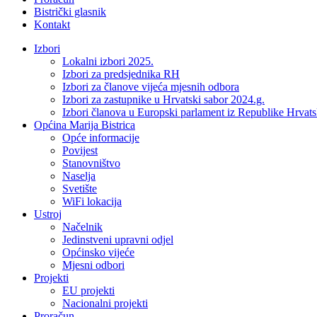
Bistrički glasnik
Kontakt
Izbori
Lokalni izbori 2025.
Izbori za predsjednika RH
Izbori za članove vijeća mjesnih odbora
Izbori za zastupnike u Hrvatski sabor 2024.g.
Izbori članova u Europski parlament iz Republike Hrvat
Općina Marija Bistrica
Opće informacije
Povijest
Stanovništvo
Naselja
Svetište
WiFi lokacija
Ustroj
Načelnik
Jedinstveni upravni odjel
Općinsko vijeće
Mjesni odbori
Projekti
EU projekti
Nacionalni projekti
Proračun