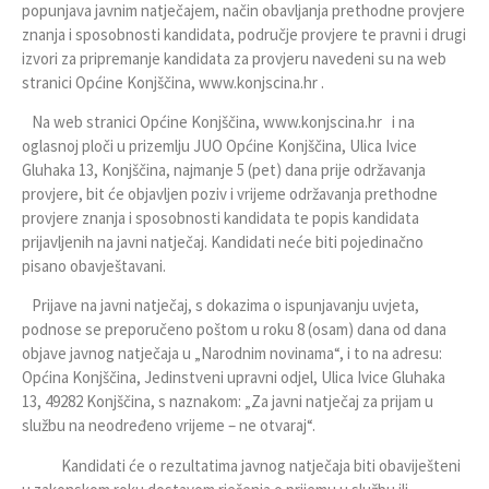
popunjava javnim natječajem, način obavljanja prethodne provjere
znanja i sposobnosti kandidata, područje provjere te pravni i drugi
izvori za pripremanje kandidata za provjeru navedeni su na web
stranici Općine Konjščina,
www.konjscina.hr
.
Na web stranici Općine Konjščina,
www.konjscina.hr
i na
oglasnoj ploči u prizemlju JUO Općine Konjščina, Ulica Ivice
Gluhaka 13, Konjščina, najmanje 5 (pet) dana prije održavanja
provjere, bit će objavljen poziv i vrijeme održavanja prethodne
provjere znanja i sposobnosti kandidata te popis kandidata
prijavljenih na javni natječaj. Kandidati neće biti pojedinačno
pisano obavještavani.
Prijave na javni natječaj, s dokazima o ispunjavanju uvjeta,
podnose se preporučeno poštom u roku 8 (osam) dana od dana
objave javnog natječaja u „Narodnim novinama“, i to na adresu:
Općina Konjščina, Jedinstveni upravni odjel, Ulica Ivice Gluhaka
13, 49282 Konjščina, s naznakom: „Za javni natječaj za prijam u
službu na neodređeno vrijeme – ne otvaraj“.
Kandidati će o rezultatima javnog natječaja biti obaviješteni