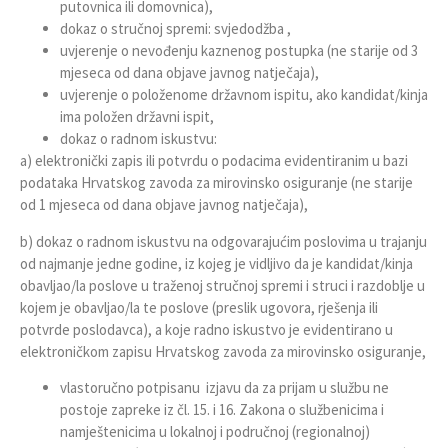
putovnica ili domovnica),
dokaz o stručnoj spremi: svjedodžba ,
uvjerenje o nevođenju kaznenog postupka (ne starije od 3
mjeseca od dana objave javnog natječaja),
uvjerenje o položenome državnom ispitu, ako kandidat/kinja
ima položen državni ispit,
dokaz o radnom iskustvu:
a) elektronički zapis ili potvrdu o podacima evidentiranim u bazi
podataka Hrvatskog zavoda za mirovinsko osiguranje (ne starije
od 1 mjeseca od dana objave javnog natječaja),
b) dokaz o radnom iskustvu na odgovarajućim poslovima u trajanju
od najmanje jedne godine, iz kojeg je vidljivo da je kandidat/kinja
obavljao/la poslove u traženoj stručnoj spremi i struci i razdoblje u
kojem je obavljao/la te poslove (preslik ugovora, rješenja ili
potvrde poslodavca), a koje radno iskustvo je evidentirano u
elektroničkom zapisu Hrvatskog zavoda za mirovinsko osiguranje,
vlastoručno potpisanu izjavu da za prijam u službu ne
postoje zapreke iz čl. 15. i 16. Zakona o službenicima i
namještenicima u lokalnoj i područnoj (regionalnoj)