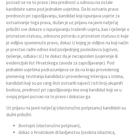
pozvati se na to pravo i ima prednost u odnosu na ostale
kandidate samo pod jednakim uvjetima. Da bi ostvario pravo
prednosti pri zapošljavanju, kandidat koji ispunjava uvjete za
ostvarivanje toga prava, dužan je uz prijavu na javni natječaj
priložiti sve dokaze o ispunjavanju traženih uvjeta, kao i rješenje o
priznatom statusu, odnosno potvrdu o priznatom statusu iz koje
je vidljivo spomenuto pravo, dokaz iz kojeg je vidljivo na koji način
je prestao radni odnos kod posljednjeg poslodavca (ugovor,
rješenje, odluka i sl.) te dokaz da je nezaposlen (uvjerenje ili
evidencijski list Hrvatskoga zavoda za zapošljavanje). Pod
jednakim uvjetima podrazumijeva se da na kraju provedenog
pismenog testiranja kandidata i provedenog intervjua s istima,
kandidati koji su po rang-listi ostvarili najveći i isti broj ukupnih
bodova, prednost pri zapošljavanju ima onaj kandidat koji se u
svojoj prijavi pozvao na to pravo i dokazao ga.
Uz prijavu na javni natječaj (vlastoručno potpisanu) kandidati su
dužni priložiti:
životopis (vlastoručno potpisan),
dokaz o hrvatskom državljanstvu (osobna iskaznica,