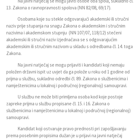
Na javni natječaj se mogu javiti osobe oba spola, sukladno čl.
13. Zakona o ravnopravnosti spolova (NN 82/08, 69/17).
Osobama koje su stekle odgovarajući akademski ili stručni
naziv prije stupanja na snagu Zakona o akademskim i stručnim
nazivima i akademskom stupnju (NN 107/07, 118/12) stečeni
akademski ili stručni naziv izjednačava se s odgovarajućim
akademskim ili stručnim nazivom u skladu s odredbama čl. 14. toga
Zakona.
Na javni natječaj se mogu prijaviti i kandidati koji nemaju
položen državni ispit uz uvjet da ga polože u roku od 1 godine od
prijma u službu, sukladno odredbi čl. 89. Zakona o službenicima i
namještenicima u lokalnoj i područnoj (regionalnoj) samoupravi.
U službu ne može biti primljena osoba kod koje postoje
zapreke prijma u službu propisane čl. 15. i 16. Zakona o
službenicima i namještenicima u lokalnoj i područnoj (regionalnoj)
samoupravi.
Kandidat koji ostvaruje pravo prednosti pri zapošljavanju
prema posebnim propisima dužan je u prijavi na javni natječaj