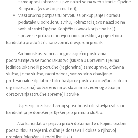
samoupravi (obrazac izjave nalazi se na web stranici Općine
Konjščina (
www.konjscina.hr
)),
vlastoručno potpisanu privolu za prikupljanje i obradu
podataka u određenu svrhu, (obrazac izjave nalazi se na
web stranici Općine Konjščina (
www.konjscina.hr
)),
Isprave se prilažu u neovjerenom presliku, a prije izbora
kandidata predočit će se izvornik ili ovjereni preslik.
Radnim iskustvom na odgovarajućim poslovima
podrazumijeva se radno iskustvo (služba u upravnim tijelima
jedinice lokalne ili područne (regionalne) samouprave, državna
služba, javna služba, radni odnos, samostalno obavljanje
profesionalne djelatnosti ili obavljanje poslova u međunarodnim
organizacijama) ostvareno na poslovima navedenog stupnja
obrazovanja (stručne spreme) i struke.
Uvjerenje o zdravstvenoj sposobnosti dostavlja izabrani
kandidat prije donošenja Rješenja o prijmu u službu.
Ako kandidat uz prijavu priloži dokumente u kojima osobni
podaci nisu istovjetni, dužan je dostaviti i dokaz o njihovoj
promjeni (vjenčani ili rodni list ili sl.).