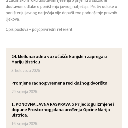
u zakonskom roku dostavom rješenja o prijemu u službu ili
dostavom odluke o poništenju javnog natječaja. Protiv odluke o
poništenju javnog natječaja nije dopušteno podnošenje pravnih
lijekova.
Opis poslova – poljoprivredni referent
24. Međunarodno vozočašće konjskih zaprega u
Mariju Bistricu
3. kolovoza 2026.
Promjene radnog vremena reciklažnog dvorišta
29. srpnja 2026.
1. PONOVNA JAVNA RASPRAVA o Prijedlogu izmjene i
dopune Prostornog plana uređenja Općine Marija
Bistrica.
16. srpnja 2026.