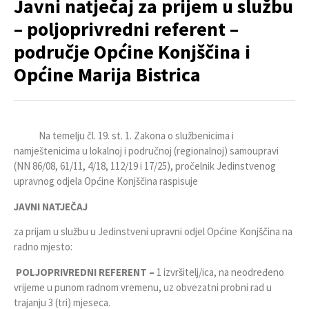
Javni natječaj za prijem u službu
– poljoprivredni referent –
područje Općine Konjščina i
Općine Marija Bistrica
Na temelju čl. 19. st. 1. Zakona o službenicima i
namještenicima u lokalnoj i područnoj (regionalnoj) samoupravi
(NN 86/08, 61/11, 4/18, 112/19 i 17/25), pročelnik Jedinstvenog
upravnog odjela Općine Konjščina raspisuje
JAVNI NATJEČAJ
za prijam u službu u Jedinstveni upravni odjel Općine Konjščina na
radno mjesto:
POLJOPRIVREDNI REFERENT –
1 izvršitelj/ica, na neodređeno
vrijeme u punom radnom vremenu, uz obvezatni probni rad u
trajanju 3 (tri) mjeseca.