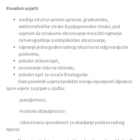
Posebni uvjeti:
srednja stručna sprema upravne, građevinske,
elektrotehničke struke ili poljoprivredne struke, pod
uvjetom da strukovno obrazovanje mora biti najmanje
četverogodišnje srednjoškolsko obrazovanje,
najmanje jedna godina radnog iskustva na odgovarajućim
poslovima,
položen državni ispit,
poznavanje rada na računalu,
položen ispit za vozača B kategorije.
Osim posebnih uvjeta kandidati moraju ispunjavati slijedeće
opće uvjete za prijam u službu:
-punoljetnost,
-hrvatsko državljanstvo i
-zdravstvena sposobnost za obavljanje poslova radnog
mjesta.