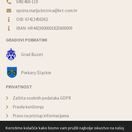
049/469-119
opcina.marija.bistrica@kr.t-com.hr
OIB: 67413456362
IBAN: HR4423600001825600009
GRADOVI POBRATIMI
Grad Buzet
Piekary Śląskie
PRIVATNOST
Zaštita osobnih podataka GDPR
Pravila korištenja
Pravo na pristup informacijama
Politika kolačića
Koristimo kolačiće kako bismo vam pružili najbolje iskustvo na našoj