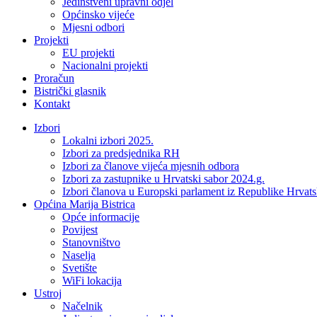
Jedinstveni upravni odjel
Općinsko vijeće
Mjesni odbori
Projekti
EU projekti
Nacionalni projekti
Proračun
Bistrički glasnik
Kontakt
Izbori
Lokalni izbori 2025.
Izbori za predsjednika RH
Izbori za članove vijeća mjesnih odbora
Izbori za zastupnike u Hrvatski sabor 2024.g.
Izbori članova u Europski parlament iz Republike Hrvat
Općina Marija Bistrica
Opće informacije
Povijest
Stanovništvo
Naselja
Svetište
WiFi lokacija
Ustroj
Načelnik