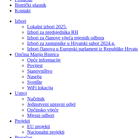
Bistrički glasnik
Kontakt
Izbori
Lokalni izbori 2025.
Izbori za predsjednika RH
Izbori za članove vijeća mjesnih odbora
Izbori za zastupnike u Hrvatski sabor 2024.g.
Izbori članova u Europski parlament iz Republike Hrvat
Općina Marija Bistrica
Opće informacije
Povijest
Stanovništvo
Naselja
Svetište
WiFi lokacija
Ustroj
Načelnik
Jedinstveni upravni odjel
Općinsko vijeće
Mjesni odbori
Projekti
EU projekti
Nacionalni projekti
Proračun