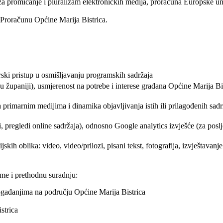
a za promicanje i pluralizam elektroničkih medija, proračuna Europske u
Proračunu Općine Marija Bistrica.
orski pristup u osmišljavanju programskih sadržaja
 županiji), usmjerenost na potrebe i interese građana Općine Marija Bis
 primarnim medijima i dinamika objavljivanja istih ili prilagođenih sa
 pregledi online sadržaja), odnosno Google analytics izvješće (za poslje
skih oblika: video, video/prilozi, pisani tekst, fotografija, izvještavan
eme i prethodnu suradnju:
ogađanjima na području Općine Marija Bistrica
strica