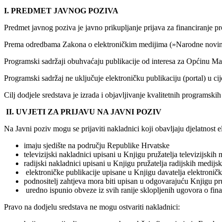
I. PREDMET JAVNOG POZIVA
Predmet javnog poziva je javno prikupljanje prijava za financiranje p
Prema odredbama Zakona o elektroničkim medijima (»Narodne novine«, b
Programski sadržaji obuhvaćaju publikacije od interesa za Općinu Marij
Programski sadržaj ne uključuje elektroničku publikaciju (portal) u cije
Cilj dodjele sredstava je izrada i objavljivanje kvalitetnih programski
II. UVJETI ZA PRIJAVU NA JAVNI POZIV
Na Javni poziv mogu se prijaviti nakladnici koji obavljaju djelatnost e
imaju sjedište na području Republike Hrvatske
televizijski nakladnici upisani u Knjigu pružatelja televizijsk
radijski nakladnici upisani u Knjigu pružatelja radijskih medi
elektroničke publikacije upisane u Knjigu davatelja elektroničkih 
podnositelj zahtjeva mora biti upisan u odgovarajuću Knjigu p
uredno ispunio obveze iz svih ranije sklopljenih ugovora o fina
Pravo na dodjelu sredstava ne mogu ostvariti nakladnici: