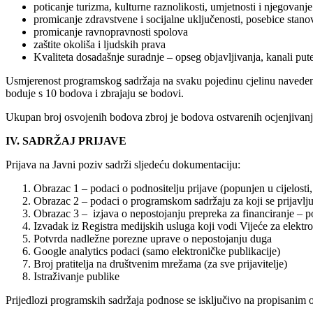
poticanje turizma, kulturne raznolikosti, umjetnosti i njegovanj
promicanje zdravstvene i socijalne uključenosti, posebice stanovni
promicanje ravnopravnosti spolova
zaštite okoliša i ljudskih prava
Kvaliteta dosadašnje suradnje – opseg objavljivanja, kanali put
Usmjerenost programskog sadržaja na svaku pojedinu cjelinu navedenih
boduje s 10 bodova i zbrajaju se bodovi.
Ukupan broj osvojenih bodova zbroj je bodova ostvarenih ocjenjivan
IV. SADRŽAJ PRIJAVE
Prijava na Javni poziv sadrži sljedeću dokumentaciju:
Obrazac 1 – podaci o podnositelju prijave (popunjen u cijelosti,
Obrazac 2 – podaci o programskom sadržaju za koji se prijavlju
Obrazac 3 – izjava o nepostojanju prepreka za financiranje – po
Izvadak iz Registra medijskih usluga koji vodi Vijeće za elektr
Potvrda nadležne porezne uprave o nepostojanju duga
Google analytics podaci (samo elektroničke publikacije)
Broj pratitelja na društvenim mrežama (za sve prijavitelje)
Istraživanje publike
Prijedlozi programskih sadržaja podnose se isključivo na propisanim 