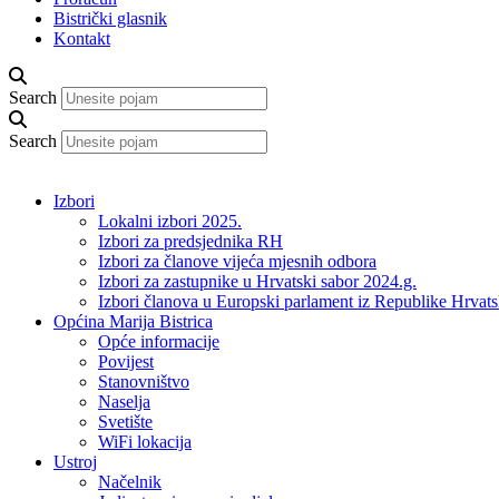
Bistrički glasnik
Kontakt
Search
Search
Izbori
Lokalni izbori 2025.
Izbori za predsjednika RH
Izbori za članove vijeća mjesnih odbora
Izbori za zastupnike u Hrvatski sabor 2024.g.
Izbori članova u Europski parlament iz Republike Hrvat
Općina Marija Bistrica
Opće informacije
Povijest
Stanovništvo
Naselja
Svetište
WiFi lokacija
Ustroj
Načelnik