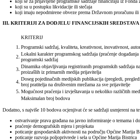
koji se za prijavljene programske sadržaje financiraju iz Fond
koji su u postupku likvidacije ili stečaja
koji imaju nepodmirene obveze prema Državnom proračunu ili 
III. KRITERIJI ZA DODJELU FINANCIJSKIH SREDSTAVA
KRITERIJ
1.
Programski sadržaj, kvaliteta, kreativnost, inovativnost, aut
Lokalni karakter programskog sadržaja (praćenje događanja u
2.
programski sadržaj
Dinamika objavljivanja registriranih programskih sadržaja na
3.
proizašlih iz primarnih medija prijavitelja
Doseg pojedinačnih medijskih publikacija (pregledi, pregledi,
4.
broj pratitelja na društvenim mrežama za sve prijavitelje
5.
Mogućnost praćenja i izvještavanja u nekoliko različitih medij
Maksimalan broj bodova
Dodatno, s najviše 10 bodova ocjenjivat će se sadržaji usmjereni na t
ostvarivanje prava građana na javno informiranje o temama i d
praćenje demografskih mjera i projekata
poticanje gospodarskih aktivnosti na području Općine Marija Bi
poticanje razvoja poljoprivrede i sela u Općine Marija Bistrica