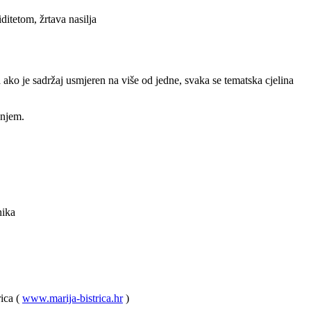
iditetom, žrtava nasilja
ako je sadržaj usmjeren na više od jedne, svaka se tematska cjelina
anjem.
nika
ica (
www.marija-bistrica.hr
)