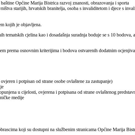
e baštine Općine Marija Bistrica razvoj znanosti, obrazovanja i sporta
štva starijih, hrvatskih branitelja, osoba s invaliditetom i djece s inval
em kojih je objavljena.
 tematskih cjelina kao i dosadašnja suradnja boduje se s 10 bodova, a 
jem prema osnovnim kriterijima i bodova ostvarenih dodatnim ocjenjiv
 ovjeren i potpisan od strane osobe ovlaštene za zastupanje)
je
punjena u cijelosti, ovjerena i potpisana od strane ovlaštenog predstav
oničke medije
obrascima koji su dostupni na službenim stranicama Općine Marija Bistr