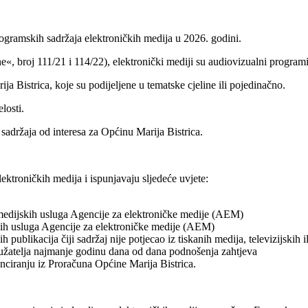
rogramskih sadržaja elektroničkih medija u 2026. godini.
roj 111/21 i 114/22), elektronički mediji su audiovizualni programi, r
a Bistrica, koje su podijeljene u tematske cjeline ili pojedinačno.
losti.
h sadržaja od interesa za Općinu Marija Bistrica.
lektroničkih medija i ispunjavaju sljedeće uvjete:
ih medijskih usluga Agencije za elektroničke medije (AEM)
jskih usluga Agencije za elektroničke medije (AEM)
publikacija čiji sadržaj nije potjecao iz tiskanih medija, televizijskih i
ružatelja najmanje godinu dana od dana podnošenja zahtjeva
nciranju iz Proračuna Općine Marija Bistrica.