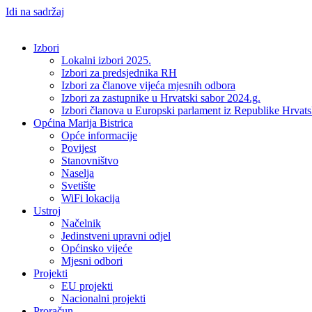
Idi na sadržaj
Izbori
Lokalni izbori 2025.
Izbori za predsjednika RH
Izbori za članove vijeća mjesnih odbora
Izbori za zastupnike u Hrvatski sabor 2024.g.
Izbori članova u Europski parlament iz Republike Hrvat
Općina Marija Bistrica
Opće informacije
Povijest
Stanovništvo
Naselja
Svetište
WiFi lokacija
Ustroj
Načelnik
Jedinstveni upravni odjel
Općinsko vijeće
Mjesni odbori
Projekti
EU projekti
Nacionalni projekti
Proračun