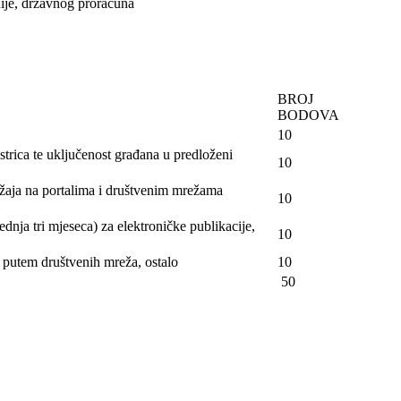
nije, državnog proračuna
BROJ
BODOVA
10
trica te uključenost građana u predloženi
10
držaja na portalima i društvenim mrežama
10
dnja tri mjeseca) za elektroničke publikacije,
10
je putem društvenih mreža, ostalo
10
50