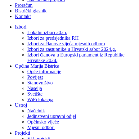
Proračun
Bistrički glasnik
Kontakt
Izbori
Lokalni izbori 2025.
Izbori za predsjednika RH
Izbori za članove vijeća mjesnih odbora
Izbori za zastupnike u Hrvatski sabor 2024.g.
Izbori članova u Europski parlament iz Republike
Hrvatske 2024.
Općina Marija Bistrica
Opće informacije
Povijest
Stanovništvo
Naselja
Svetište
WiFi lokacija
Ustroj
Načelnik
Jedinstveni upravni odjel
Općinsko vijeće
Mjesni odbori
Projekti
EU projekti