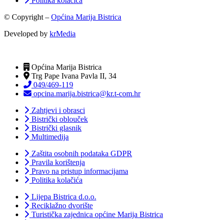
Politika kolačića
© Copyright –
Općina Marija Bistrica
Developed by
krMedia
Općina Marija Bistrica
Trg Pape Ivana Pavla II, 34
049/469-119
opcina.marija.bistrica@kr.t-com.hr
Zahtjevi i obrasci
Bistrički oblouček
Bistrički glasnik
Multimedija
Zaštita osobnih podataka GDPR
Pravila korištenja
Pravo na pristup informacijama
Politika kolačića
Lijepa Bistrica d.o.o.
Reciklažno dvorište
Turistička zajednica općine Marija Bistrica