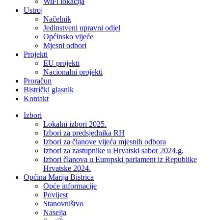
WiFi lokacija
Ustroj
Načelnik
Jedinstveni upravni odjel
Općinsko vijeće
Mjesni odbori
Projekti
EU projekti
Nacionalni projekti
Proračun
Bistrički glasnik
Kontakt
Izbori
Lokalni izbori 2025.
Izbori za predsjednika RH
Izbori za članove vijeća mjesnih odbora
Izbori za zastupnike u Hrvatski sabor 2024.g.
Izbori članova u Europski parlament iz Republike
Hrvatske 2024.
Općina Marija Bistrica
Opće informacije
Povijest
Stanovništvo
Naselja