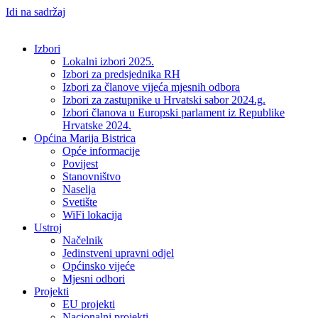
Idi na sadržaj
Izbori
Lokalni izbori 2025.
Izbori za predsjednika RH
Izbori za članove vijeća mjesnih odbora
Izbori za zastupnike u Hrvatski sabor 2024.g.
Izbori članova u Europski parlament iz Republike
Hrvatske 2024.
Općina Marija Bistrica
Opće informacije
Povijest
Stanovništvo
Naselja
Svetište
WiFi lokacija
Ustroj
Načelnik
Jedinstveni upravni odjel
Općinsko vijeće
Mjesni odbori
Projekti
EU projekti
Nacionalni projekti