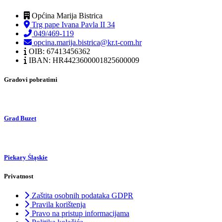
Općina Marija Bistrica
Trg pape Ivana Pavla II 34
049/469-119
opcina.marija.bistrica@kr.t-com.hr
OIB: 67413456362
IBAN: HR4423600001825600009
Gradovi pobratimi
Grad Buzet
Piekary Śląskie
Privatnost
Zaštita osobnih podataka GDPR
Pravila korištenja
Pravo na pristup informacijama