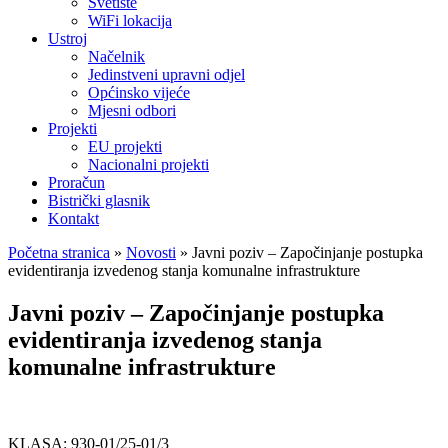
Svetište
WiFi lokacija
Ustroj
Načelnik
Jedinstveni upravni odjel
Općinsko vijeće
Mjesni odbori
Projekti
EU projekti
Nacionalni projekti
Proračun
Bistrički glasnik
Kontakt
Početna stranica
»
Novosti
»
Javni poziv – Započinjanje postupka
evidentiranja izvedenog stanja komunalne infrastrukture
Javni poziv – Započinjanje postupka
evidentiranja izvedenog stanja
komunalne infrastrukture
KLASA: 930-01/25-01/3