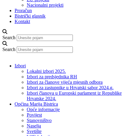
Nacionalni projekti
Proračun
Bistrički glasnik
Kontakt
Search
Search
Izbori
Lokalni izbori 2025.
Izbori za predsjednika RH
Izbori za članove vijeća mjesnih odbora
Izbori za zastupnike u Hrvatski sabor 2024.g.
Izbori članova u Europski parlament iz Republike
Hrvatske 2024.
Općina Marija Bistrica
Opće informacije
Povijest
Stanovništvo
Naselja
Svetište