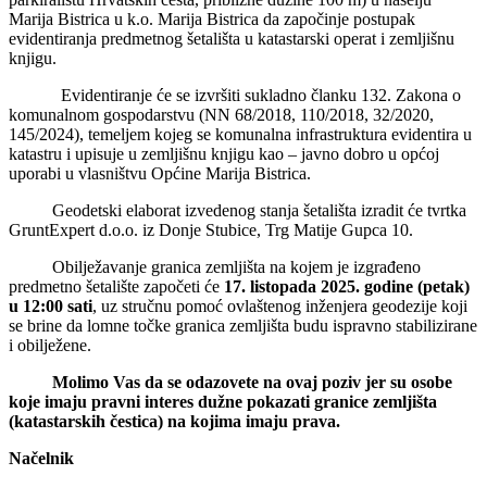
Marija Bistrica u k.o. Marija Bistrica da započinje postupak
evidentiranja predmetnog šetališta u katastarski operat i zemljišnu
knjigu.
Evidentiranje će se izvršiti sukladno članku 132. Zakona o
komunalnom gospodarstvu (NN 68/2018, 110/2018, 32/2020,
145/2024), temeljem kojeg se komunalna infrastruktura evidentira u
katastru i upisuje u zemljišnu knjigu kao – javno dobro u općoj
uporabi u vlasništvu Općine Marija Bistrica.
Geodetski elaborat izvedenog stanja šetališta izradit će tvrtka
GruntExpert d.o.o. iz Donje Stubice, Trg Matije Gupca 10.
Obilježavanje granica zemljišta na kojem je izgrađeno
predmetno šetalište započeti će
17. listopada 2025. godine (petak)
u 12:00 sati
, uz stručnu pomoć ovlaštenog inženjera geodezije koji
se brine da lomne točke granica zemljišta budu ispravno stabilizirane
i obilježene.
Molimo Vas da se odazovete na ovaj poziv jer su osobe
koje imaju pravni interes dužne pokazati granice zemljišta
(katastarskih čestica) na kojima imaju prava.
Načelnik