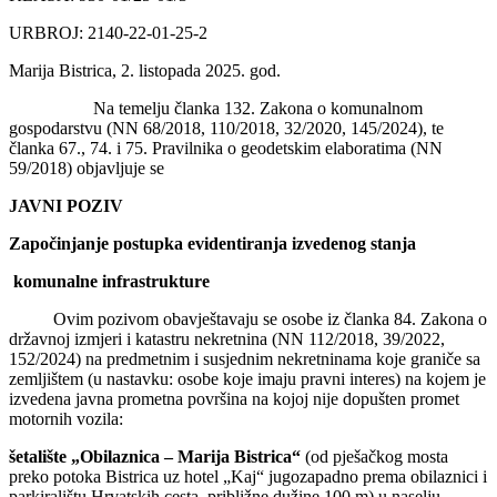
URBROJ: 2140-22-01-25-2
Marija Bistrica, 2. listopada 2025. god.
Na temelju članka 132. Zakona o komunalnom
gospodarstvu (NN 68/2018, 110/2018, 32/2020, 145/2024), te
članka 67., 74. i 75. Pravilnika o geodetskim elaboratima (NN
59/2018) objavljuje se
JAVNI POZIV
Započinjanje postupka evidentiranja izvedenog stanja
komunalne infrastrukture
Ovim pozivom obavještavaju se osobe iz članka 84. Zakona o
državnoj izmjeri i katastru nekretnina (NN 112/2018, 39/2022,
152/2024) na predmetnim i susjednim nekretninama koje graniče sa
zemljištem (u nastavku: osobe koje imaju pravni interes) na kojem je
izvedena javna prometna površina na kojoj nije dopušten promet
motornih vozila:
šetalište „Obilaznica – Marija Bistrica“
(od pješačkog mosta
preko potoka Bistrica uz hotel „Kaj“ jugozapadno prema obilaznici i
parkiralištu Hrvatskih cesta, približne dužine 100 m) u naselju