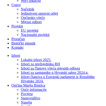
WiFi lokacija
Ustroj
Načelnik
Jedinstveni upravni odjel
Općinsko vijeće
Mjesni odbori
Projekti
EU projekti
Nacionalni projekti
Proračun
Bistrički glasnik
Kontakt
Izbori
Lokalni izbori 2025.
Izbori za predsjednika RH
Izbori za članove vijeća mjesnih odbora
Izbori za zastupnike u Hrvatski sabor 2024.g.
Izbori članova u Europski parlament iz Republike
Hrvatske 2024.
Općina Marija Bistrica
Opće informacije
Povijest
Stanovništvo
Naselja