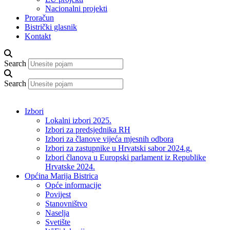
Nacionalni projekti
Proračun
Bistrički glasnik
Kontakt
Search
Search
Izbori
Lokalni izbori 2025.
Izbori za predsjednika RH
Izbori za članove vijeća mjesnih odbora
Izbori za zastupnike u Hrvatski sabor 2024.g.
Izbori članova u Europski parlament iz Republike
Hrvatske 2024.
Općina Marija Bistrica
Opće informacije
Povijest
Stanovništvo
Naselja
Svetište