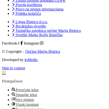
Zaštita osobnih podataka GDPR
Pravila korištenja
Pravo na pristup informacijama
Politika kolačića
Lijepa Bistrica d.o.o.
Reciklažno dvorište
Turistička zajednica općine Marija Bistrica
Svetište Majke Božje Bistričke
Facebook-f
Instagram
© Copyright –
Općina Marija Bistrica
Developed by
krMedia
Skip to content
Open toolbar
Pristupačnost
Povećajte tekst
Smanjite tekst
Sive nijanse
Visoki kontrast