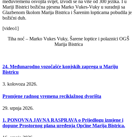
međuvremenu osvojila svijet, izvodi se na više od 300 jezika. I u
Mariji Bistrici božićna pjesma Marko Vukes-Vuky u suradnji sa
Glazbenom školom Marija Bistrica i Šarenim lopticama pobudila je
božićni duh.
[video1]
Tiha noć – Marko Vukes Vuky, Šarene loptice i polaznici OGŠ
Marija Bistrica
24. Međunarodno vozočašće konjskih zaprega u Mariju
Bistricu
3. kolovoza 2026.
Promjene radnog vremena reciklažnog dvorišta
29. srpnja 2026.
1. PONOVNA JAVNA RASPRAVA o Prijedlogu izmjene i
dopune Prostornog plana uređenja Općine Marija Bistrica.