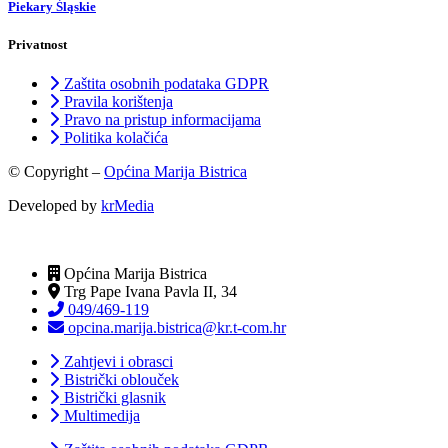
Piekary Śląskie
Privatnost
Zaštita osobnih podataka GDPR
Pravila korištenja
Pravo na pristup informacijama
Politika kolačića
© Copyright –
Općina Marija Bistrica
Developed by
krMedia
Općina Marija Bistrica
Trg Pape Ivana Pavla II, 34
049/469-119
opcina.marija.bistrica@kr.t-com.hr
Zahtjevi i obrasci
Bistrički oblouček
Bistrički glasnik
Multimedija