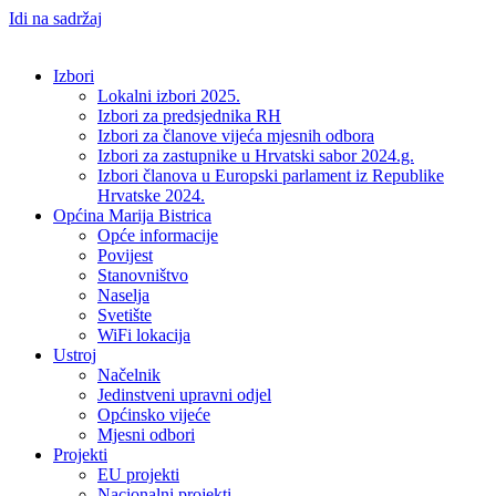
Idi na sadržaj
Izbori
Lokalni izbori 2025.
Izbori za predsjednika RH
Izbori za članove vijeća mjesnih odbora
Izbori za zastupnike u Hrvatski sabor 2024.g.
Izbori članova u Europski parlament iz Republike
Hrvatske 2024.
Općina Marija Bistrica
Opće informacije
Povijest
Stanovništvo
Naselja
Svetište
WiFi lokacija
Ustroj
Načelnik
Jedinstveni upravni odjel
Općinsko vijeće
Mjesni odbori
Projekti
EU projekti
Nacionalni projekti