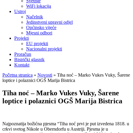
Svetište
WiFi lokacija
Ustroj
Načelnik
Jedinstveni upravni odjel
Općinsko vijeće
Mjesni odbori
Projekti
EU projekti
Nacionalni projekti
Proračun
Bistrički glasnik
Kontakt
Početna stranica
»
Novosti
»
Tiha noć – Marko Vukes Vuky, Šarene
loptice i polaznici OGŠ Marija Bistrica
Tiha noć – Marko Vukes Vuky, Šarene
loptice i polaznici OGŠ Marija Bistrica
Najpoznatija božićna pjesma “Tiha noć prvi je put izvedena 1818. u
crkvi svetog Nikole u Oberndorfu u Austriji. Pjesma je u