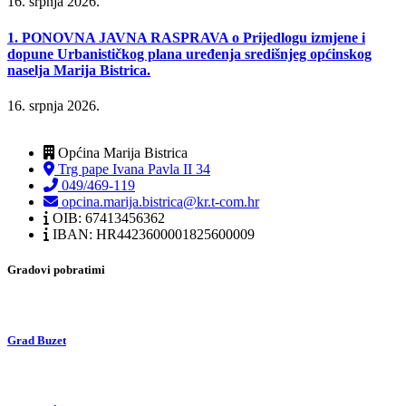
16. srpnja 2026.
1. PONOVNA JAVNA RASPRAVA o Prijedlogu izmjene i
dopune Urbanističkog plana uređenja središnjeg općinskog
naselja Marija Bistrica.
16. srpnja 2026.
Općina Marija Bistrica
Trg pape Ivana Pavla II 34
049/469-119
opcina.marija.bistrica@kr.t-com.hr
OIB: 67413456362
IBAN: HR4423600001825600009
Gradovi pobratimi
Grad Buzet