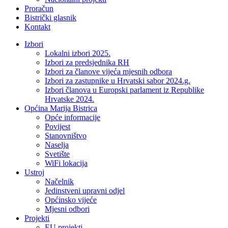
Proračun
Bistrički glasnik
Kontakt
Izbori
Lokalni izbori 2025.
Izbori za predsjednika RH
Izbori za članove vijeća mjesnih odbora
Izbori za zastupnike u Hrvatski sabor 2024.g.
Izbori članova u Europski parlament iz Republike
Hrvatske 2024.
Općina Marija Bistrica
Opće informacije
Povijest
Stanovništvo
Naselja
Svetište
WiFi lokacija
Ustroj
Načelnik
Jedinstveni upravni odjel
Općinsko vijeće
Mjesni odbori
Projekti
EU projekti