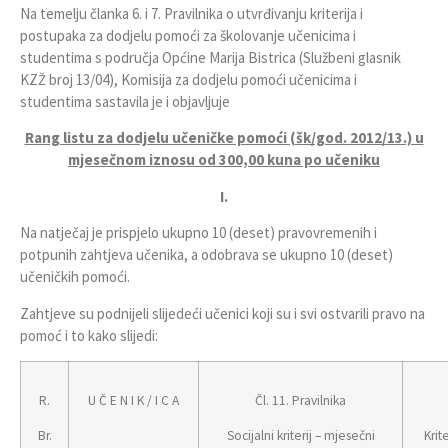
Na temelju članka 6. i 7. Pravilnika o utvrđivanju kriterija i
postupaka za dodjelu pomoći za školovanje učenicima i
studentima s područja Općine Marija Bistrica (Službeni glasnik
KZŽ broj 13/04), Komisija za dodjelu pomoći učenicima i
studentima sastavila je i objavljuje
Rang listu za dodjelu učeničke pomoći (šk/god. 2012/13.) u
mjesečnom iznosu od 300,00 kuna po učeniku
I.
Na natječaj je prispjelo ukupno 10 (deset) pravovremenih i
potpunih zahtjeva učenika, a odobrava se ukupno 10 (deset)
učeničkih pomoći.
Zahtjeve su podnijeli slijedeći učenici koji su i svi ostvarili pravo na
pomoć i to kako slijedi:
R.
U Č E N I K / I C A
Čl. 11. Pravilnika
Br.
Socijalni kriterij – mjesečni
Krit