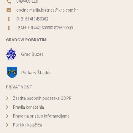
049/469-119
opcina.marija.bistrica@kr.t-com.hr
OIB: 67413456362
IBAN: HR4423600001825600009
GRADOVI POBRATIMI
Grad Buzet
Piekary Śląskie
PRIVATNOST
Zaštita osobnih podataka GDPR
Pravila korištenja
Pravo na pristup informacijama
Politika kolačića