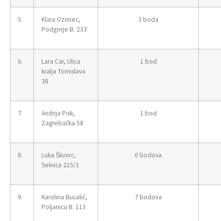
5.
Klara Ozimec,
3 boda
Podgorje B. 233
6.
Lara Car, Ulica
1 bod
kralja Tomislava
38
7.
Andrija Pisk,
1 bod
Zagrebačka 58
8.
Luka Škvorc,
0 bodova
Selnica 215/1
9.
Karolina Bucalić,
7 bodova
Poljanica B. 113