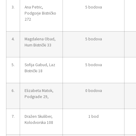
3.
Ana Petric,
5 bodova
Podgorje Bistričko
272
4.
Magdalena Obad,
5 bodova
Hum Bistrički 33
5.
Sofija Gabud, Laz
5 bodova
Bistrički 18
6.
Elizabeta Matok,
0 bodova
Podgrađe 29,
7.
Dražen Skuliber,
1 bod
Kolodvorska 108