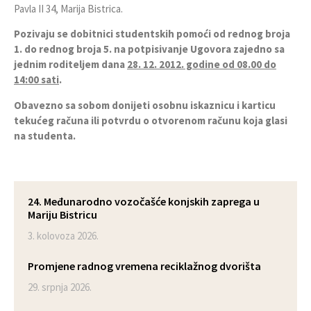
Pavla II 34, Marija Bistrica.
Pozivaju se dobitnici studentskih pomoći od rednog broja
1. do rednog broja 5. na potpisivanje Ugovora zajedno sa
jednim roditeljem dana
28. 12. 2012. godine od 08.00 do
14:00 sati
.
Obavezno sa sobom donijeti osobnu iskaznicu i karticu
tekućeg računa ili potvrdu o otvorenom računu koja glasi
na studenta.
24. Međunarodno vozočašće konjskih zaprega u
Mariju Bistricu
3. kolovoza 2026.
Promjene radnog vremena reciklažnog dvorišta
29. srpnja 2026.