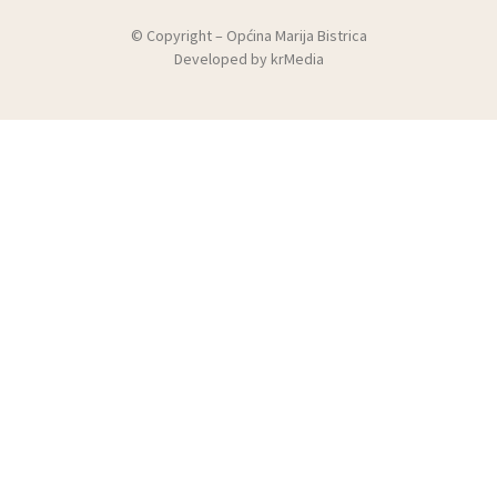
© Copyright –
Općina Marija Bistrica
Developed by
krMedia