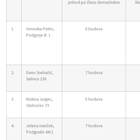
prihod po članu domaćinstva
šk
1.
Veronika Petric,
0 bodova
Podgorje B. 1
2.
Dario Srebačić,
7 bodova
Selnica 230
3.
Kristina Jurgec,
5 bodova
Globočec 73
4.
Jelena Ivanček,
7 bodova
Podgrađe 44/1