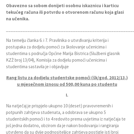
Obavezno sa sobom donijeti osobnu iskaznicu i karticu
tekućeg računa ili potvrdu o otvorenom računu koja glasi
na učenika.
_____________________________________________________
Na temelju članka 6. i 7. Pravilnika o utvrđivanju kriterija i
postupaka za dodjelu pomoći za školovanje učenicima i
studentima s područja Općine Marija Bistrica (Službeni glasnik
KZŽ broj 13/04), Komisija za dodjelu pomoći učenicima i
studentima sastavila je i objavljuje
Rang listu za dodjelu studentske pomoći (šk/god. 2012/13.)
u mjesečnom iznosu od 500,00 kuna po studentu
I.
Na natječaj je prispjelo ukupno 10 (deset) pravovremenih i
potpunih zahtjeva studenata, a odobrava se ukupno 5
studentskih pomoći i to 4 redovito prema uvjetima iz natječaja te
još jedna dodatno, obzirom da je nakon bodovanja i rangiranja
utvrđeno da su dvije podnositeljice zahtjeva postigle isti broj