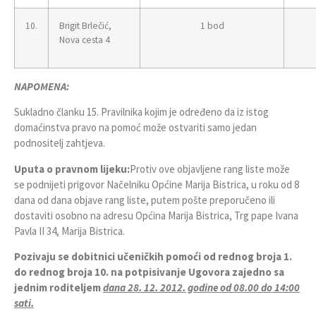
10.
Brigit Brlečić,
1 bod
Nova cesta 4
NAPOMENA:
Sukladno članku 15. Pravilnika kojim je određeno da iz istog
domaćinstva pravo na pomoć može ostvariti samo jedan
podnositelj zahtjeva.
Uputa o pravnom lijeku:
Protiv ove objavljene rang liste može
se podnijeti prigovor Načelniku Općine Marija Bistrica, u roku od 8
dana od dana objave rang liste, putem pošte preporučeno ili
dostaviti osobno na adresu Općina Marija Bistrica, Trg pape Ivana
Pavla II 34, Marija Bistrica.
Pozivaju se dobitnici učeničkih pomoći od rednog broja 1.
do rednog broja 10. na potpisivanje Ugovora zajedno sa
jednim roditeljem
dana 28. 12. 2012. godine od 08.00 do 14:00
sati.