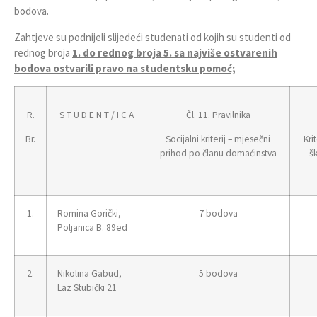
bodova.
Zahtjeve su podnijeli slijedeći studenati od kojih su studenti od
rednog broja
1. do rednog broja 5. sa najviše ostvarenih
bodova ostvarili pravo na studentsku pomoć;
R.
S T U D E N T / I C A
Čl. 11. Pravilnika
Br.
Socijalni kriterij – mjesečni
Kri
prihod po članu domaćinstva
š
1.
Romina Gorički,
7 bodova
Poljanica B. 89ed
2.
Nikolina Gabud,
5 bodova
Laz Stubički 21