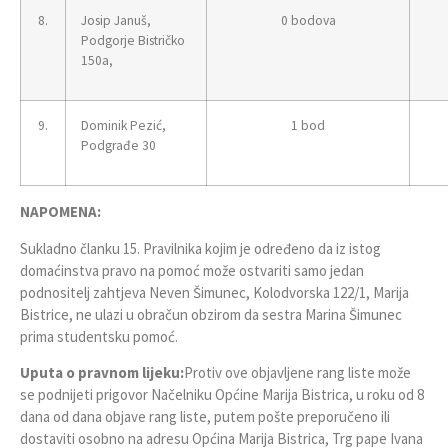
8.
Josip Januš,
0 bodova
Podgorje Bistričko
150a,
9.
Dominik Pezić,
1 bod
Podgrađe 30
NAPOMENA:
Sukladno članku 15. Pravilnika kojim je određeno da iz istog
domaćinstva pravo na pomoć može ostvariti samo jedan
podnositelj zahtjeva Neven Šimunec, Kolodvorska 122/1, Marija
Bistrice, ne ulazi u obračun obzirom da sestra Marina Šimunec
prima studentsku pomoć.
Uputa o pravnom lijeku:
Protiv ove objavljene rang liste može
se podnijeti prigovor Načelniku Općine Marija Bistrica, u roku od 8
dana od dana objave rang liste, putem pošte preporučeno ili
dostaviti osobno na adresu Općina Marija Bistrica, Trg pape Ivana