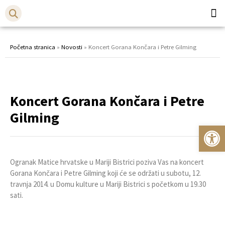
Općina
Bistr
Početna stranica
»
Novosti
»
Koncert Gorana Končara i Petre Gilming
Koncert Gorana Končara i Petre
Gilming
Op
Ogranak Matice hrvatske u Mariji Bistrici poziva Vas na koncert
Gorana Končara i Petre Gilming koji će se održati u subotu, 12.
travnja 2014. u Domu kulture u Mariji Bistrici s početkom u 19.30
sati.