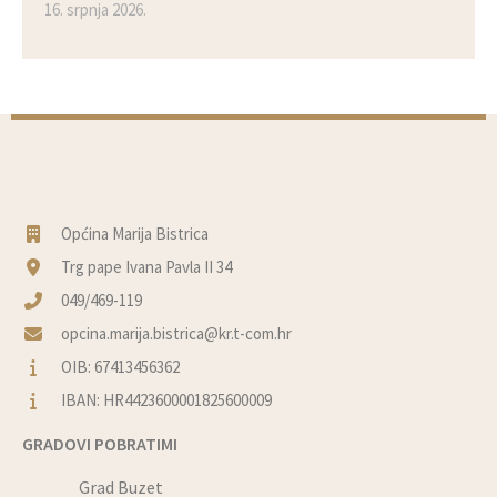
16. srpnja 2026.
Općina Marija Bistrica
Trg pape Ivana Pavla II 34
049/469-119
opcina.marija.bistrica@kr.t-com.hr
OIB: 67413456362
IBAN: HR4423600001825600009
GRADOVI POBRATIMI
Grad Buzet