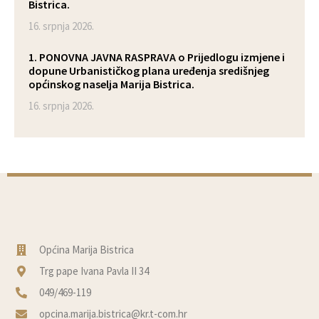
Bistrica.
16. srpnja 2026.
1. PONOVNA JAVNA RASPRAVA o Prijedlogu izmjene i
dopune Urbanističkog plana uređenja središnjeg
općinskog naselja Marija Bistrica.
16. srpnja 2026.
Općina Marija Bistrica
Trg pape Ivana Pavla II 34
049/469-119
opcina.marija.bistrica@kr.t-com.hr