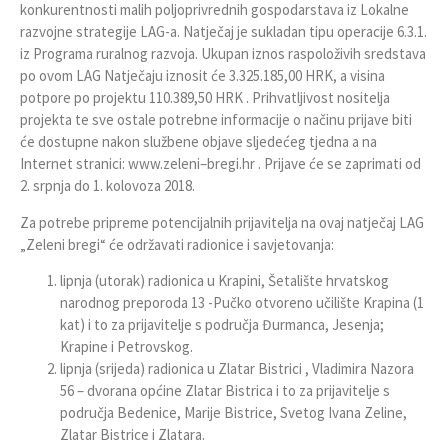
konkurentnosti malih poljoprivrednih gospodarstava iz Lokalne
razvojne strategije LAG-a. Natječaj je sukladan tipu operacije 6.3.1.
iz Programa ruralnog razvoja. Ukupan iznos raspoloživih sredstava
po ovom LAG Natječaju iznosit će 3.325.185,00 HRK, a visina
potpore po projektu 110.389,50 HRK . Prihvatljivost nositelja
projekta te sve ostale potrebne informacije o načinu prijave biti
će dostupne nakon službene objave sljedećeg tjedna a na
Internet stranici:
www.zelen
i
–
bregi.h
r
. Prijave će se zaprimati od
2. srpnja do 1. kolovoza 2018.
Za potrebe pripreme potencijalnih prijavitelja na ovaj natječaj LAG
„Zeleni bregi“ će održavati radionice i savjetovanja:
lipnja (utorak) radionica u Krapini, Šetalište hrvatskog
narodnog preporoda 13 -Pučko otvoreno učilište Krapina (1
kat) i to za prijavitelje s područja Đurmanca, Jesenja;
Krapine i Petrovskog.
lipnja (srijeda) radionica u Zlatar Bistrici , Vladimira Nazora
56 – dvorana općine Zlatar Bistrica i to za prijavitelje s
područja Bedenice, Marije Bistrice, Svetog Ivana Zeline,
Zlatar Bistrice i Zlatara.