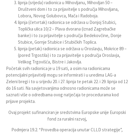
lipnja (srijeda) radionica u Mihovljanu, Mihovljan 50 –
Društveni dom i to za prijavitelje s područja Mihovljana,
Lobora, Novog Golubovca, Mača i Radoboja.
lipnja (četvrtak) radionica se održava u Donjoj Stubici,
Toplička ulica 10/2 – Plava dvorana (iznad Zagrebačke
banke) i to za prijavitelje s područja Bedekovčine, Donje
Stubice, Gornje Stubice i Stubičkih Toplica.
lipnja (petak) radionica se održava u Oroslavju, Mokrice 89 –
(pored Trgostila) i to za prijavitelje s područja Oroslavja,
Velikog Trgovišća, Bistre i Jakovlja.
Početak svih radionica je u 19 sati, a osim na radionicama
potencijalni prijavitelji mogu se informirati i u uredima LAG-a
Zeleni bregi i to u srijedu 20. i 27. lipnja te petak 22. i 29. lipnja od 12
do 16 sati. Na savjetovanjima odnosno radionicama može se
saznati više o odredbama ovog natječaja te procedurama kod
prijave projekta.
Ovaj projekt sufinanciran je sredstvima Europske unije Europski
fond za ruralni razvoj,
Podmjera 19.2. “Provedba operacija unutar CLLD strategije”,