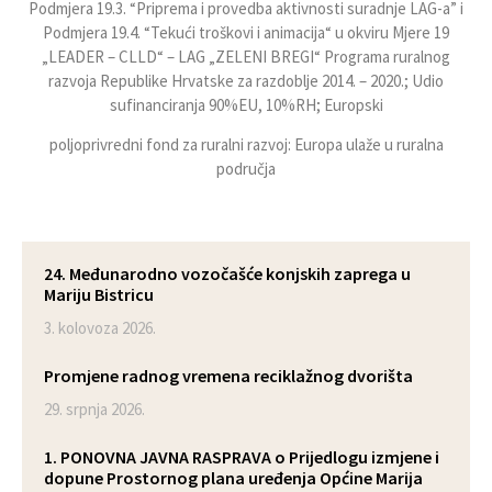
Podmjera 19.3. “Priprema i provedba aktivnosti suradnje LAG-a” i
Podmjera 19.4. “Tekući troškovi i animacija“ u okviru Mjere 19
„LEADER – CLLD“ – LAG „ZELENI BREGI“ Programa ruralnog
razvoja Republike Hrvatske za razdoblje 2014. – 2020.; Udio
sufinanciranja 90%EU, 10%RH; Europski
poljoprivredni fond za ruralni razvoj: Europa ulaže u ruralna
područja
24. Međunarodno vozočašće konjskih zaprega u
Mariju Bistricu
3. kolovoza 2026.
Promjene radnog vremena reciklažnog dvorišta
29. srpnja 2026.
1. PONOVNA JAVNA RASPRAVA o Prijedlogu izmjene i
dopune Prostornog plana uređenja Općine Marija