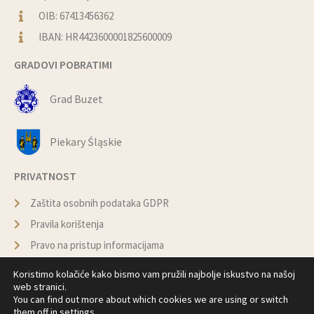
OIB: 67413456362
IBAN: HR4423600001825600009
GRADOVI POBRATIMI
Grad Buzet
Piekary Śląskie
PRIVATNOST
Zaštita osobnih podataka GDPR
Pravila korištenja
Pravo na pristup informacijama
Politika kolačića
Koristimo kolačiće kako bismo vam pružili najbolje iskustvo na našoj
web stranici.
You can find out more about which cookies we are using or switch
© Copyright –
Općina Marija Bistrica
them off in
settings
.