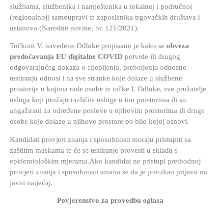
službama, službenika i namještenika u lokalnoj i područnoj
(regionalnoj) samoupravi te zaposlenika trgovačkih društava i
ustanova (Narodne novine, br. 121/2021).
Točkom V. navedene Odluke propisano je kako se
obveza
predočavanja EU digitalne COVID
potvrde ili drugog
odgovarajućeg dokaza o cijepljenju, preboljenju odnosno
testiranju odnosi i na sve stranke koje dolaze u službene
prostorije u kojima rade osobe iz točke I. Odluke, sve pružatelje
usluga koji pružaju različite usluge u tim prostorima ili su
angažirani za određene poslove u njihovim prostorima ili druge
osobe koje dolaze u njihove prostore po bilo kojoj osnovi.
Kandidati provjeri znanja i sposobnosti moraju pristupiti sa
zaštitim maskama te će se testiranje provesti u skladu s
epidemiološkim mjerama.
Ako kandidat ne pristupi prethodnoj
provjeri znanja i sposobnosti smatra se da je povukao prijavu na
javni natječaj.
Povjerenstvo za provedbu oglasa