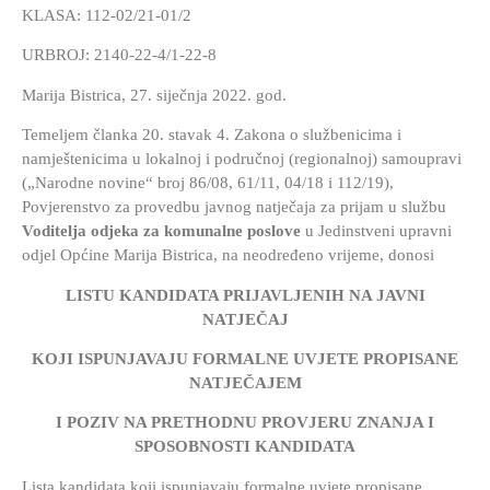
KLASA: 112-02/21-01/2
URBROJ: 2140-22-4/1-22-8
Marija Bistrica, 27. siječnja 2022. god.
Temeljem članka 20. stavak 4. Zakona o službenicima i
namještenicima u lokalnoj i područnoj (regionalnoj) samoupravi
(„Narodne novine“ broj 86/08, 61/11, 04/18 i 112/19),
Povjerenstvo za provedbu javnog natječaja za prijam u službu
Voditelja odjeka za komunalne poslove
u Jedinstveni upravni
odjel Općine Marija Bistrica, na neodređeno vrijeme, donosi
LISTU KANDIDATA PRIJAVLJENIH NA JAVNI
NATJEČAJ
KOJI ISPUNJAVAJU FORMALNE UVJETE PROPISANE
NATJEČAJEM
I POZIV NA PRETHODNU PROVJERU ZNANJA I
SPOSOBNOSTI KANDIDATA
Lista kandidata koji ispunjavaju formalne uvjete propisane