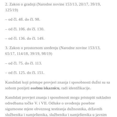
2. Zakon o gradnji (Narodne novine 153/13, 20/17, 39/19,
125/19)
– od čl. 48. do čl. 98.
– od čl. 106. do čl. 130.
– od čl. 136. do čl. 149.
3. Zakon o prostornom uređenju (Narodne novine 153/13,
65/17, 114/18, 39/19, 98/19)
– od čl. 75. do čl. 113.
– od čl. 125. do čl. 151.
Kandidati koji pristupe provjeri znanja i sposobnosti dužni su sa
sobom ponijeti
osobnu iskaznicu
, radi identifikacije.
Kandidati provjeri znanja i sposobnosti mogu pristupiti sukladno
odredbama točke V. i VII. Odluke o uvođenju posebne
sigurnosne mjere obveznog testiranja dužnosnika, državnih
službenika i namještenika, službenika i namještenika u javnim