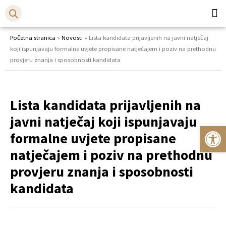
Početna stranica
»
Novosti
»
Lista kandidata prijavljenih na javni natječaj
Općina
Bistr
koji ispunjavaju formalne uvjete propisane natječajem i poziv na prethodnu
provjeru znanja i sposobnosti kandidata
Lista kandidata prijavljenih na
javni natječaj koji ispunjavaju
Op
formalne uvjete propisane
natječajem i poziv na prethodnu
provjeru znanja i sposobnosti
kandidata