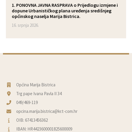
1. PONOVNA JAVNA RASPRAVA o Prijedlogu izmjene i
dopune Urbanističkog plana uređenja središnjeg
općinskog naselja Marija Bistrica.
16. srpnja 2026.
Općina Marija Bistrica
Trg pape Ivana Pavla II 34
049/469-119
opcina.marija.bistrica@kr.t-com.hr
OIB: 67413456362
IBAN: HR4423600001825600009