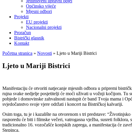
Jedinstveni upravni odjel
Općinsko vijeće
Mjesni odbori
Projekti
EU projekti
Nacionalni projekti
Proračun
Bistrički glasnik
Kontakt
Početna stranica
»
Novosti
»
Ljeto u Mariji Bistrici
Ljeto u Mariji Bistrici
Manifestaciju će otvoriti natjecanje mjesnih odbora u pripremi bistričke
rujna svake nedjelje posjetitelji će moći uživati u vožnji kočijom. Tu 
pobjede i domovinske zahvalnosti nastupit će band Tvoja mama i Opća 
svjedočanstvo svoje vjere održati i koncert na Bistričkoj kalvariji.
Osim toga, tu je i kazalište na otvorenom s tri predstave: “Životinjs
rasporedu će biti i filmske večeri, vatrogasna vježba, susreti folklora
tradicionalno 16. vozočašće konjskih zaprega, a manifestacija će završ
Stepinca.