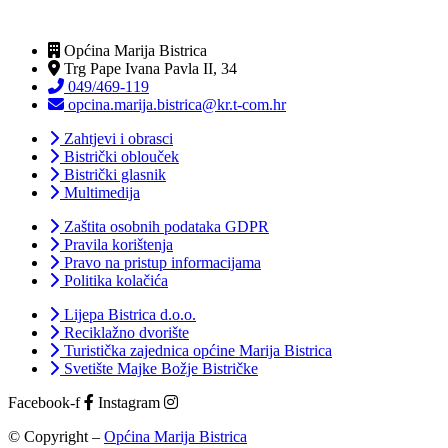
Općina Marija Bistrica
Trg Pape Ivana Pavla II, 34
049/469-119
opcina.marija.bistrica@kr.t-com.hr
Zahtjevi i obrasci
Bistrički oblouček
Bistrički glasnik
Multimedija
Zaštita osobnih podataka GDPR
Pravila korištenja
Pravo na pristup informacijama
Politika kolačića
Lijepa Bistrica d.o.o.
Reciklažno dvorište
Turistička zajednica općine Marija Bistrica
Svetište Majke Božje Bistričke
Facebook-f
Instagram
© Copyright –
Općina Marija Bistrica