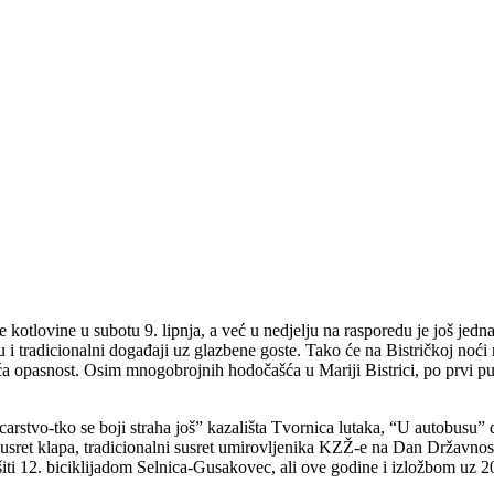
 kotlovine u subotu 9. lipnja, a već u nedjelju na rasporedu je još jedna
su i tradicionalni događaji uz glazbene goste. Tako će na Bistričkoj noći
opasnost. Osim mnogobrojnih hodočašća u Mariji Bistrici, po prvi puta 
ko carstvo-tko se boji straha još” kazališta Tvornica lutaka, “U autob
, susret klapa, tradicionalni susret umirovljenika KZŽ-e na Dan Državnos
iti 12. biciklijadom Selnica-Gusakovec, ali ove godine i izložbom uz 20