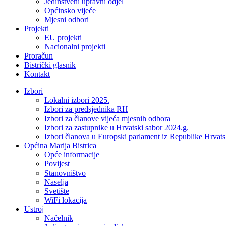
Jedinstveni upravni odjel
Općinsko vijeće
Mjesni odbori
Projekti
EU projekti
Nacionalni projekti
Proračun
Bistrički glasnik
Kontakt
Izbori
Lokalni izbori 2025.
Izbori za predsjednika RH
Izbori za članove vijeća mjesnih odbora
Izbori za zastupnike u Hrvatski sabor 2024.g.
Izbori članova u Europski parlament iz Republike Hrvat
Općina Marija Bistrica
Opće informacije
Povijest
Stanovništvo
Naselja
Svetište
WiFi lokacija
Ustroj
Načelnik