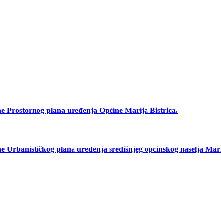
rostornog plana uređenja Općine Marija Bistrica.
anističkog plana uređenja središnjeg općinskog naselja Marij