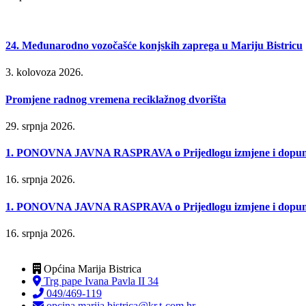
24. Međunarodno vozočašće konjskih zaprega u Mariju Bistricu
3. kolovoza 2026.
Promjene radnog vremena reciklažnog dvorišta
29. srpnja 2026.
1. PONOVNA JAVNA RASPRAVA o Prijedlogu izmjene i dopune P
16. srpnja 2026.
1. PONOVNA JAVNA RASPRAVA o Prijedlogu izmjene i dopune Urb
16. srpnja 2026.
Općina Marija Bistrica
Trg pape Ivana Pavla II 34
049/469-119
opcina.marija.bistrica@kr.t-com.hr