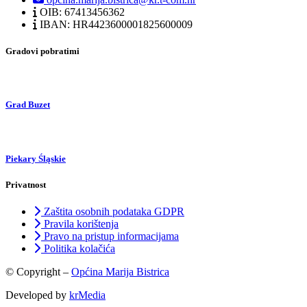
OIB: 67413456362
IBAN: HR4423600001825600009
Gradovi pobratimi
Grad Buzet
Piekary Śląskie
Privatnost
Zaštita osobnih podataka GDPR
Pravila korištenja
Pravo na pristup informacijama
Politika kolačića
© Copyright –
Općina Marija Bistrica
Developed by
krMedia