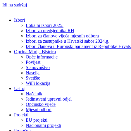
Idi na sadržaj
Izbori
Lokalni izbori 2025.
Izbori za predsjednika RH
Izbori za članove vijeća mjesnih odbora
Izbori za zastupnike u Hrvatski sabor 2024.g.
Izbori članova u Europski parlament iz Republike Hrvat
Općina Marija Bistrica
Opće informacije
Povijest
Stanovništvo
Naselja
Svetište
WiFi lokacija
Ustroj
Načelnik
Jedinstveni upravni odjel
Općinsko vijeće
Mjesni odbori
Projekti
EU projekti
Nacionalni projekti
Proračun