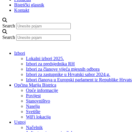
Bistrički glasnik
Kontakt
Search
Search
Izbori
Lokalni izbori 2025.
Izbori za predsjednika RH
Izbori za članove vijeća mjesnih odbora
Izbori za zastupnike u Hrvatski sabor 2024.g.
Izbori članova u Europski parlament iz Republike Hrvat
Općina Marija Bistrica
Opće informacije
Povijest
Stanovništvo
Naselja
Svetište
WiFi lokacija
Ustroj
Načelnik