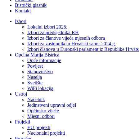
Bistrički glasnik
Kontakt
Izbori
Lokalni izbori 2025.
Izbori za predsjednika RH
Izbori za članove vijeća mjesnih odbora
Izbori za zastupnike u Hrvatski sabor 2024.g.
Izbori članova u Europski parlament iz Republike Hrvat
Općina Marija Bistrica
Opće informacije
Povijest
Stanovništvo
Naselja
Svetište
WiFi lokacija
Ustroj
Načelnik
Jedinstveni upravni odjel
Općinsko vijeće
Mjesni odbori
Projekti
EU projekti
Nacionalni projekti
Proračun