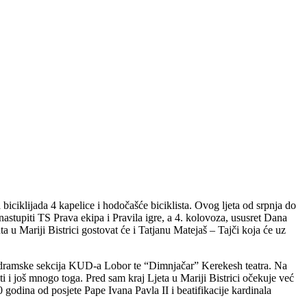
 biciklijada 4 kapelice i hodočašće biciklista. Ovog ljeta od srpnja do
 nastupiti TS Prava ekipa i Pravila igre, a 4. kolovoza, ususret Dana
u Mariji Bistrici gostovat će i Tatjanu Matejaš – Tajči koja će uz
usu” dramske sekcija KUD-a Lobor te “Dimnjačar” Kerekesh teatra. Na
ti i još mnogo toga. Pred sam kraj Ljeta u Mariji Bistrici očekuje već
 godina od posjete Pape Ivana Pavla II i beatifikacije kardinala