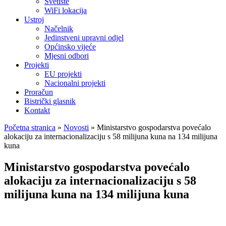
Svetište
WiFi lokacija
Ustroj
Načelnik
Jedinstveni upravni odjel
Općinsko vijeće
Mjesni odbori
Projekti
EU projekti
Nacionalni projekti
Proračun
Bistrički glasnik
Kontakt
Početna stranica
»
Novosti
»
Ministarstvo gospodarstva povećalo
alokaciju za internacionalizaciju s 58 milijuna kuna na 134 milijuna
kuna
Ministarstvo gospodarstva povećalo
alokaciju za internacionalizaciju s 58
milijuna kuna na 134 milijuna kuna