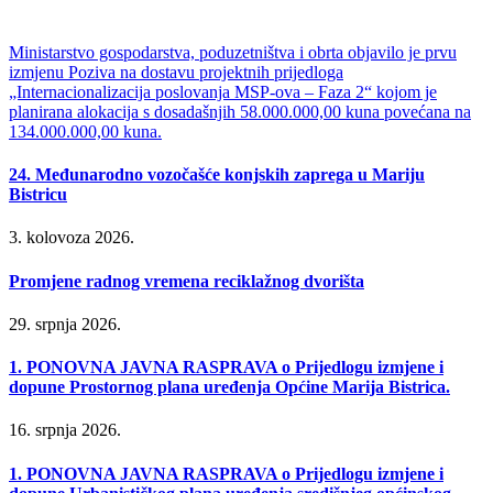
Ministarstvo gospodarstva, poduzetništva i obrta objavilo je prvu
izmjenu Poziva na dostavu projektnih prijedloga
„Internacionalizacija poslovanja MSP-ova – Faza 2“ kojom je
planirana alokacija s dosadašnjih 58.000.000,00 kuna povećana na
134.000.000,00 kuna.
24. Međunarodno vozočašće konjskih zaprega u Mariju
Bistricu
3. kolovoza 2026.
Promjene radnog vremena reciklažnog dvorišta
29. srpnja 2026.
1. PONOVNA JAVNA RASPRAVA o Prijedlogu izmjene i
dopune Prostornog plana uređenja Općine Marija Bistrica.
16. srpnja 2026.
1. PONOVNA JAVNA RASPRAVA o Prijedlogu izmjene i