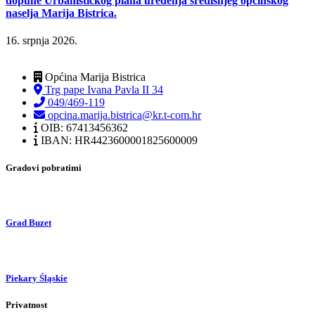
dopune Urbanističkog plana uređenja središnjeg općinskog
naselja Marija Bistrica.
16. srpnja 2026.
Općina Marija Bistrica
Trg pape Ivana Pavla II 34
049/469-119
opcina.marija.bistrica@kr.t-com.hr
OIB: 67413456362
IBAN: HR4423600001825600009
Gradovi pobratimi
Grad Buzet
Piekary Śląskie
Privatnost