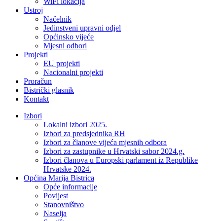
WiFi lokacija
Ustroj
Načelnik
Jedinstveni upravni odjel
Općinsko vijeće
Mjesni odbori
Projekti
EU projekti
Nacionalni projekti
Proračun
Bistrički glasnik
Kontakt
Izbori
Lokalni izbori 2025.
Izbori za predsjednika RH
Izbori za članove vijeća mjesnih odbora
Izbori za zastupnike u Hrvatski sabor 2024.g.
Izbori članova u Europski parlament iz Republike
Hrvatske 2024.
Općina Marija Bistrica
Opće informacije
Povijest
Stanovništvo
Naselja