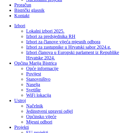
Proračun
Bistrički glasnik
Kontakt
Izbori
Lokalni izbori 2025.
Izbori za predsjednika RH
Izbori za članove vijeća mjesnih odbora
Izbori za zastupnike u Hrvatski sabor 2024.g.
Izbori članova u Europski parlament iz Republike
Hrvatske 2024.
Općina Marija Bistrica
Opće informacije
Povijest
Stanovništvo
Naselja
Svetište
WiFi lokacija
Ustroj
Načelnik
Jedinstveni upravni odjel
Općinsko vijeće
Mjesni odbori
Projekti
EU projekti