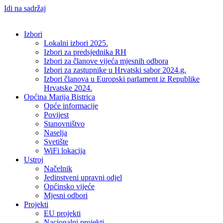
Idi na sadržaj
Izbori
Lokalni izbori 2025.
Izbori za predsjednika RH
Izbori za članove vijeća mjesnih odbora
Izbori za zastupnike u Hrvatski sabor 2024.g.
Izbori članova u Europski parlament iz Republike
Hrvatske 2024.
Općina Marija Bistrica
Opće informacije
Povijest
Stanovništvo
Naselja
Svetište
WiFi lokacija
Ustroj
Načelnik
Jedinstveni upravni odjel
Općinsko vijeće
Mjesni odbori
Projekti
EU projekti
Nacionalni projekti