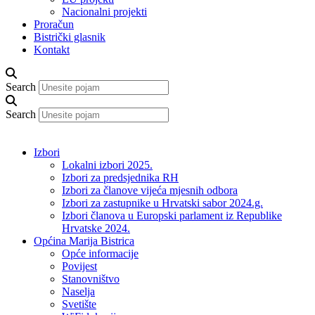
Nacionalni projekti
Proračun
Bistrički glasnik
Kontakt
Search
Search
Izbori
Lokalni izbori 2025.
Izbori za predsjednika RH
Izbori za članove vijeća mjesnih odbora
Izbori za zastupnike u Hrvatski sabor 2024.g.
Izbori članova u Europski parlament iz Republike
Hrvatske 2024.
Općina Marija Bistrica
Opće informacije
Povijest
Stanovništvo
Naselja
Svetište