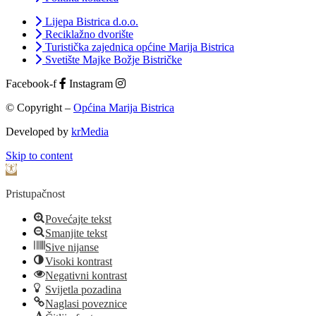
Lijepa Bistrica d.o.o.
Reciklažno dvorište
Turistička zajednica općine Marija Bistrica
Svetište Majke Božje Bistričke
Facebook-f
Instagram
© Copyright –
Općina Marija Bistrica
Developed by
krMedia
Skip to content
Open toolbar
Pristupačnost
Povećajte tekst
Smanjite tekst
Sive nijanse
Visoki kontrast
Negativni kontrast
Svijetla pozadina
Naglasi poveznice