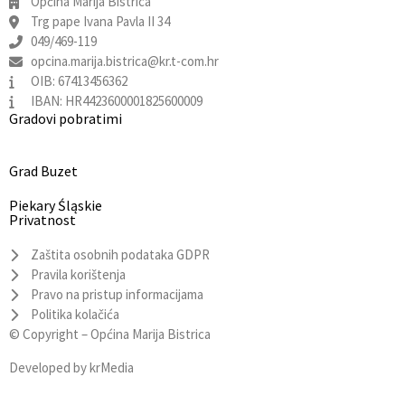
Općina Marija Bistrica
Trg pape Ivana Pavla II 34
049/469-119
opcina.marija.bistrica@kr.t-com.hr
OIB: 67413456362
IBAN: HR4423600001825600009
Gradovi pobratimi
Grad Buzet
Piekary Śląskie
Privatnost
Zaštita osobnih podataka GDPR
Pravila korištenja
Pravo na pristup informacijama
Politika kolačića
© Copyright –
Općina Marija Bistrica
Developed by
krMedia