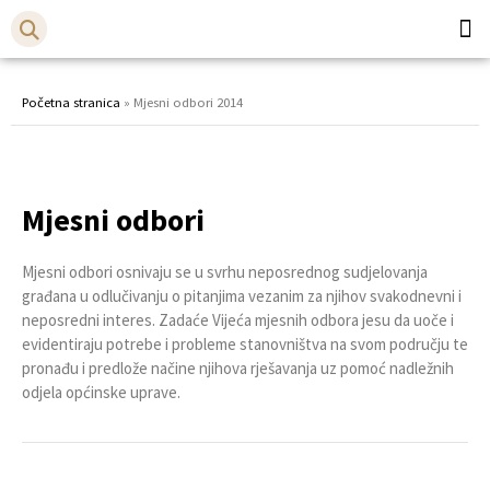
Općina
Bistr
Početna stranica
»
Mjesni odbori 2014
Mjesni odbori
Mjesni odbori osnivaju se u svrhu neposrednog sudjelovanja
građana u odlučivanju o pitanjima vezanim za njihov svakodnevni i
neposredni interes. Zadaće Vijeća mjesnih odbora jesu da uoče i
evidentiraju potrebe i probleme stanovništva na svom području te
pronađu i predlože načine njihova rješavanja uz pomoć nadležnih
odjela općinske uprave.