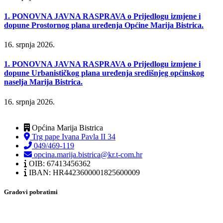
1. PONOVNA JAVNA RASPRAVA o Prijedlogu izmjene i
dopune Prostornog plana uređenja Općine Marija Bistrica.
16. srpnja 2026.
1. PONOVNA JAVNA RASPRAVA o Prijedlogu izmjene i
dopune Urbanističkog plana uređenja središnjeg općinskog
naselja Marija Bistrica.
16. srpnja 2026.
Općina Marija Bistrica
Trg pape Ivana Pavla II 34
049/469-119
opcina.marija.bistrica@kr.t-com.hr
OIB: 67413456362
IBAN: HR4423600001825600009
Gradovi pobratimi