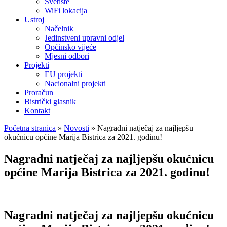
Svetište
WiFi lokacija
Ustroj
Načelnik
Jedinstveni upravni odjel
Općinsko vijeće
Mjesni odbori
Projekti
EU projekti
Nacionalni projekti
Proračun
Bistrički glasnik
Kontakt
Početna stranica
»
Novosti
»
Nagradni natječaj za najljepšu
okućnicu općine Marija Bistrica za 2021. godinu!
Nagradni natječaj za najljepšu okućnicu
općine Marija Bistrica za 2021. godinu!
Nagradni natječaj za najljepšu okućnicu