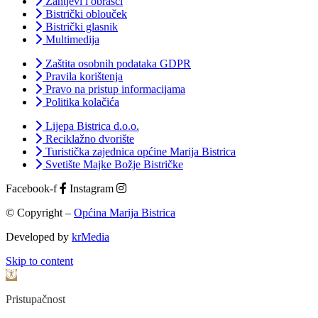
Zahtjevi i obrasci
Bistrički oblouček
Bistrički glasnik
Multimedija
Zaštita osobnih podataka GDPR
Pravila korištenja
Pravo na pristup informacijama
Politika kolačića
Lijepa Bistrica d.o.o.
Reciklažno dvorište
Turistička zajednica općine Marija Bistrica
Svetište Majke Božje Bistričke
Facebook-f
Instagram
© Copyright –
Općina Marija Bistrica
Developed by
krMedia
Skip to content
Open toolbar
Pristupačnost