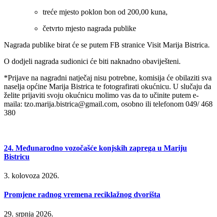
treće mjesto poklon bon od 200,00 kuna,
četvrto mjesto nagrada publike
Nagrada publike birat će se putem FB stranice Visit Marija Bistrica.
O dodjeli nagrada sudionici će biti naknadno obaviješteni.
*Prijave na nagradni natječaj nisu potrebne, komisija će obilaziti sva
naselja općine Marija Bistrica te fotografirati okućnicu. U slučaju da
želite prijaviti svoju okućnicu molimo vas da to učinite putem e-
maila:
tzo.marija.bistrica@gmail.com
, osobno ili telefonom 049/ 468
380
24. Međunarodno vozočašće konjskih zaprega u Mariju
Bistricu
3. kolovoza 2026.
Promjene radnog vremena reciklažnog dvorišta
29. srpnja 2026.