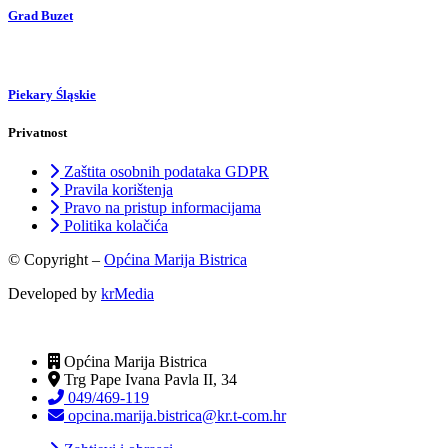
Grad Buzet
Piekary Śląskie
Privatnost
Zaštita osobnih podataka GDPR
Pravila korištenja
Pravo na pristup informacijama
Politika kolačića
© Copyright –
Općina Marija Bistrica
Developed by
krMedia
Općina Marija Bistrica
Trg Pape Ivana Pavla II, 34
049/469-119
opcina.marija.bistrica@kr.t-com.hr