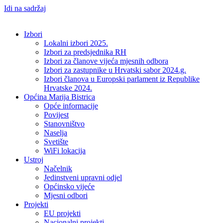
Idi na sadržaj
Izbori
Lokalni izbori 2025.
Izbori za predsjednika RH
Izbori za članove vijeća mjesnih odbora
Izbori za zastupnike u Hrvatski sabor 2024.g.
Izbori članova u Europski parlament iz Republike
Hrvatske 2024.
Općina Marija Bistrica
Opće informacije
Povijest
Stanovništvo
Naselja
Svetište
WiFi lokacija
Ustroj
Načelnik
Jedinstveni upravni odjel
Općinsko vijeće
Mjesni odbori
Projekti
EU projekti
Nacionalni projekti