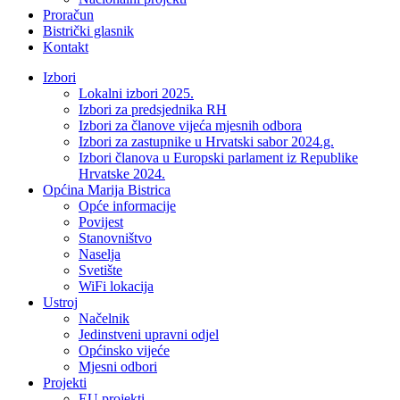
Proračun
Bistrički glasnik
Kontakt
Izbori
Lokalni izbori 2025.
Izbori za predsjednika RH
Izbori za članove vijeća mjesnih odbora
Izbori za zastupnike u Hrvatski sabor 2024.g.
Izbori članova u Europski parlament iz Republike
Hrvatske 2024.
Općina Marija Bistrica
Opće informacije
Povijest
Stanovništvo
Naselja
Svetište
WiFi lokacija
Ustroj
Načelnik
Jedinstveni upravni odjel
Općinsko vijeće
Mjesni odbori
Projekti
EU projekti