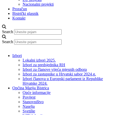
Nacionalni projekti
Proračun
Bistrički glasnik
Kontakt
Search
Search
Izbori
Lokalni izbori 2025.
Izbori za predsjednika RH
Izbori za članove vijeća mjesnih odbora
Izbori za zastupnike u Hrvatski sabor 2024.g.
Izbori članova u Europski parlament iz Republike
Hrvatske 2024.
Općina Marija Bistrica
Opće informacije
Povijest
Stanovništvo
Naselja
Svetište