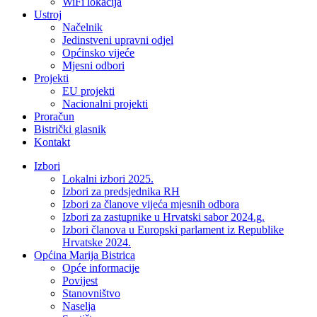
WiFi lokacija
Ustroj
Načelnik
Jedinstveni upravni odjel
Općinsko vijeće
Mjesni odbori
Projekti
EU projekti
Nacionalni projekti
Proračun
Bistrički glasnik
Kontakt
Izbori
Lokalni izbori 2025.
Izbori za predsjednika RH
Izbori za članove vijeća mjesnih odbora
Izbori za zastupnike u Hrvatski sabor 2024.g.
Izbori članova u Europski parlament iz Republike
Hrvatske 2024.
Općina Marija Bistrica
Opće informacije
Povijest
Stanovništvo
Naselja