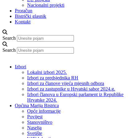
Nacionalni projekti
Proračun
Bistrički glasnik
Kontakt
Search
Search
Izbori
Lokalni izbori 2025.
Izbori za predsjednika RH
Izbori za članove vijeća mjesnih odbora
Izbori za zastupnike u Hrvatski sabor 2024.g.
Izbori članova u Europski parlament iz Republike
Hrvatske 2024.
Općina Marija Bistrica
Opće informacije
Povijest
Stanovništvo
Naselja
Svetište