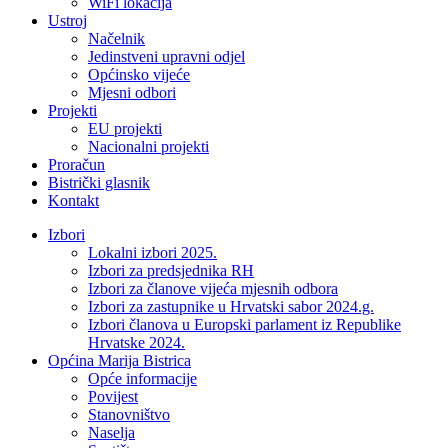
WiFi lokacija
Ustroj
Načelnik
Jedinstveni upravni odjel
Općinsko vijeće
Mjesni odbori
Projekti
EU projekti
Nacionalni projekti
Proračun
Bistrički glasnik
Kontakt
Izbori
Lokalni izbori 2025.
Izbori za predsjednika RH
Izbori za članove vijeća mjesnih odbora
Izbori za zastupnike u Hrvatski sabor 2024.g.
Izbori članova u Europski parlament iz Republike
Hrvatske 2024.
Općina Marija Bistrica
Opće informacije
Povijest
Stanovništvo
Naselja