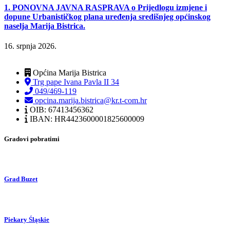
1. PONOVNA JAVNA RASPRAVA o Prijedlogu izmjene i
dopune Urbanističkog plana uređenja središnjeg općinskog
naselja Marija Bistrica.
16. srpnja 2026.
Općina Marija Bistrica
Trg pape Ivana Pavla II 34
049/469-119
opcina.marija.bistrica@kr.t-com.hr
OIB: 67413456362
IBAN: HR4423600001825600009
Gradovi pobratimi
Grad Buzet
Piekary Śląskie