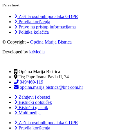
Privatnost
Zaštita osobnih podataka GDPR
Pravila korištenja
Pravo na pristup informacijama
Politika kolačića
© Copyright –
Općina Marija Bistrica
Developed by
krMedia
Općina Marija Bistrica
Trg Pape Ivana Pavla II, 34
049/469-119
opcina.marija.bistrica@kr.t-com.hr
Zahtjevi i obrasci
Bistrički oblouček
Bistrički glasnik
Multimedija
Zaštita osobnih podataka GDPR
Pravila korištenja