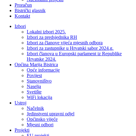
Proračun
Bistrički glasnik
Kontakt
Izbori
Lokalni izbori 2025.
Izbori za predsjednika RH
Izbori za članove vijeća mjesnih odbora
Izbori za zastupnike u Hrvatski sabor 2024.g.
Izbori članova u Europski parlament iz Republike
Hrvatske 2024.
Općina Marija Bistrica
Opće informacije
Povijest
Stanovništvo
Naselja
Svetište
WiFi lokacija
Ustroj
Načelnik
Jedinstveni upravni odjel
Općinsko vijeće
Mjesni odbori
Projekti
EU projekti