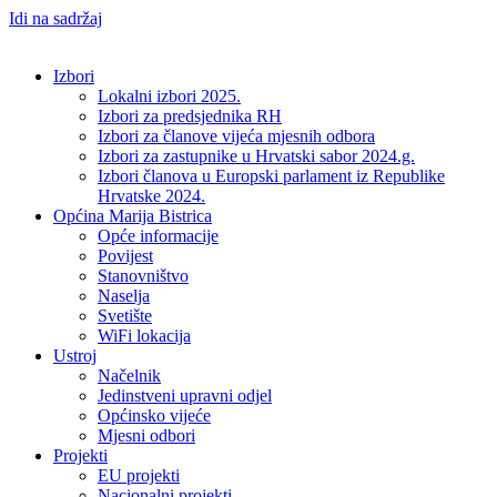
Idi na sadržaj
Izbori
Lokalni izbori 2025.
Izbori za predsjednika RH
Izbori za članove vijeća mjesnih odbora
Izbori za zastupnike u Hrvatski sabor 2024.g.
Izbori članova u Europski parlament iz Republike
Hrvatske 2024.
Općina Marija Bistrica
Opće informacije
Povijest
Stanovništvo
Naselja
Svetište
WiFi lokacija
Ustroj
Načelnik
Jedinstveni upravni odjel
Općinsko vijeće
Mjesni odbori
Projekti
EU projekti
Nacionalni projekti