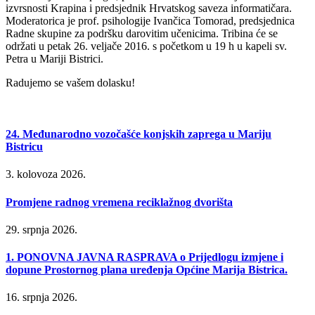
izvrsnosti Krapina i predsjednik Hrvatskog saveza informatičara.
Moderatorica je prof. psihologije Ivančica Tomorad, predsjednica
Radne skupine za podršku darovitim učenicima. Tribina će se
održati u petak 26. veljače 2016. s početkom u 19 h u kapeli sv.
Petra u Mariji Bistrici.
Radujemo se vašem dolasku!
24. Međunarodno vozočašće konjskih zaprega u Mariju
Bistricu
3. kolovoza 2026.
Promjene radnog vremena reciklažnog dvorišta
29. srpnja 2026.
1. PONOVNA JAVNA RASPRAVA o Prijedlogu izmjene i
dopune Prostornog plana uređenja Općine Marija Bistrica.
16. srpnja 2026.