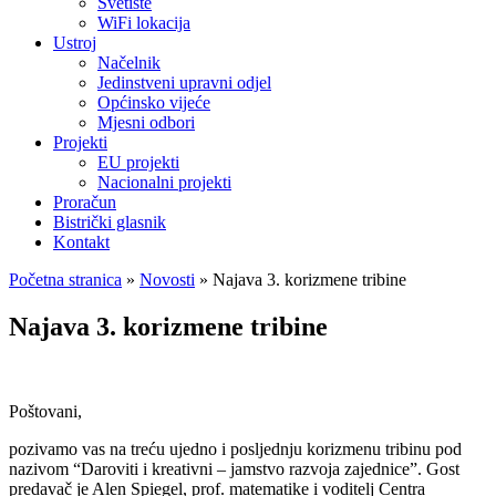
Svetište
WiFi lokacija
Ustroj
Načelnik
Jedinstveni upravni odjel
Općinsko vijeće
Mjesni odbori
Projekti
EU projekti
Nacionalni projekti
Proračun
Bistrički glasnik
Kontakt
Početna stranica
»
Novosti
»
Najava 3. korizmene tribine
Najava 3. korizmene tribine
Poštovani,
pozivamo vas na treću ujedno i posljednju korizmenu tribinu pod
nazivom “Daroviti i kreativni – jamstvo razvoja zajednice”. Gost
predavač je Alen Spiegel, prof. matematike i voditelj Centra