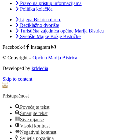
Pravo na pristup informacijama
Politika kolačića
Lijepa Bistrica d.o.o.
Reciklažno dvorište
Turistička zajednica općine Marija Bistrica
Svetište Majke Božje Bistričke
Facebook-f
Instagram
© Copyright –
Općina Marija Bistrica
Developed by
krMedia
Skip to content
Open toolbar
Pristupačnost
Povećajte tekst
Smanjite tekst
Sive nijanse
Visoki kontrast
Negativni kontrast
Svijetla pozadina