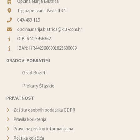
Općina Marija Bistrica
Trg pape Ivana Pavla II 34
049/469-119
opcina.marija.bistrica@kr.t-com.hr
OIB: 67413456362
IBAN: HR4423600001825600009
GRADOVI POBRATIMI
Grad Buzet
Piekary Śląskie
PRIVATNOST
Zaštita osobnih podataka GDPR
Pravila korištenja
Pravo na pristup informacijama
Politika kolačića