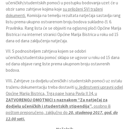
učeničkih/studentskih pomoći u postupku bodovanja uzet će u
obzir samo zahtjeve kojima koje
su priloženi SVI traženi
dokumenti.
Komisija na temelju rezultata natječaja sastavlja rang
listu prema ukupno ostvarenom broju bodova sukladno čl. 6.
Pravilnika. Rang lista će se objaviti na oglasnoj ploči Općine Marija
Bistrica i na internet stranici Općine Marija Bistrica u roku od 15
dana od dana zaključenja natječaja.
VII. S podnositeljem zahtjeva kojem se odobri
učenička/studentska pomoć sklapa se ugovor u roku od 15 dana
od dana objave rang liste prema ukupnom broju ostavrenih
bodova.
VIII
.
Zahtjeve za dodjelu učeničkih i studentskih pomoći uz ostalu
traženu dokumentaciju treba dostaviti
u Jedinstveni upravni odjel
Općine Marija Bistrica, Trga pape Ivana Pavla II 34, u
ZATVORENOJ OMOTNICI s naznakom “Za natječaj za
dodjelu učeničkih i studentskih stipendija”,
osobno ili
poštom preporučeno, zaključno do
20. studenog 2017. god. do
12.00 sati.