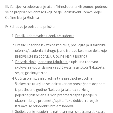
III. Zahtjev za odobravanje učeničkih/studentskih pomoći podnosi
se na propisanom obrascu koji izdaje Jedinstveni upravni odjel
Općine Marija Bistrica.
IV. Zahtjevu je potrebno priložiti:
Presliku domovnice učenika/studenta
Presliku osobne iskaznice
roditelja, posvojitelja ili skrbnika
učenika/studenta ili
drugu javnu ispravu kojom se dokazuje
prebivalište na području Općine Marija Bistrica
Potvrda škole, odnosno fakulteta
o upisu na redovno
školovanje (potvrda mora sadržavati naziv škole/fakulteta,
smjer, godinu/razred)
Opći uspjeh iz svih predmeta
iz prethodne godine
školovanja utvrđuje se jedinstvenom prosječnom ocjenom
iz prethodne godine školovanja tako da se zbroj
pojedinačnih ocjena iz svih predmeta/ispita podijeli s
ukupnim broje predmeta/ispita. Tako dobiven prosjek
izražava se određenim brojem bodova.
Sudjelovanje i uspjeh na natjecanjima i smotrama
dokazuje