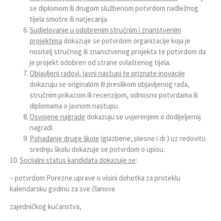
se diplomom ili drugom službenom potvrdom nadležnog
tijela smotre ili natjecanja.
Sudjelovanje u odobrenim stručnim i znanstvenim
projektima
dokazuje se potvrdom organizacije koja je
nositelj stručnog ili znanstvenog projekta te potvrdom da
je projekt odobren od strane ovlaštenog tijela.
Objavljeni radovi, javni nastupi te priznate inovacije
dokazuju se originalom ili preslikom objavljenog rada,
stručnim prikazom ili recenzijom, odnosno potvrdama ili
diplomama o javnom nastupu.
Osvojene nagrade
dokazuju se uvjerenjem o dodijeljenoj
nagradi.
Pohađanje druge škole
(glazbene, plesne i dr.) uz redovitu
srednju školu dokazuje se potvrdom o upisu.
10.
Socijalni status kandidata dokazuje se
:
– potvrdom Porezne uprave o visini dohotka za proteklu
kalendarsku godinu za sve članove
zajedničkog kućanstva,