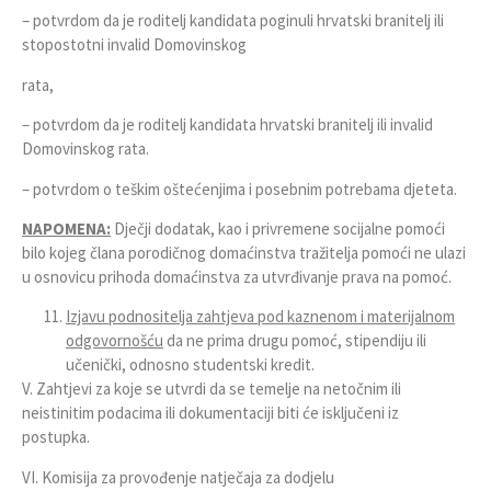
– potvrdom da je roditelj kandidata poginuli hrvatski branitelj ili
stopostotni invalid Domovinskog
rata,
– potvrdom da je roditelj kandidata hrvatski branitelj ili invalid
Domovinskog rata.
– potvrdom o teškim oštećenjima i posebnim potrebama djeteta.
NAPOMENA:
Dječji dodatak, kao i privremene socijalne pomoći
bilo kojeg člana porodičnog domaćinstva tražitelja pomoći ne ulazi
u osnovicu prihoda domaćinstva za utvrđivanje prava na pomoć.
Izjavu podnositelja zahtjeva pod kaznenom i materijalnom
odgovornošću
da ne prima drugu pomoć, stipendiju ili
učenički, odnosno studentski kredit.
V. Zahtjevi za koje se utvrdi da se temelje na netočnim ili
neistinitim podacima ili dokumentaciji biti će isključeni iz
postupka.
VI. Komisija za provođenje natječaja za dodjelu