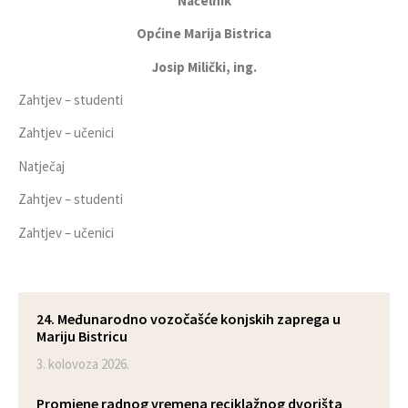
Načelnik
Općine Marija Bistrica
Josip Milički, ing.
Zahtjev – studenti
Zahtjev – učenici
Natječaj
Zahtjev – studenti
Zahtjev – učenici
24. Međunarodno vozočašće konjskih zaprega u
Mariju Bistricu
3. kolovoza 2026.
Promjene radnog vremena reciklažnog dvorišta