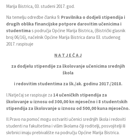
Marija Bistrica, 03. studeni 2017. god.
Na temelju odredbe članka 9.
Pravilnika o dodjeli stipendija i
drugih oblika financijske potpore darovitim učenicima i
studentima
s područja Općine Marija Bistrica, (Bistrički glasnik
broj 06/16), načelnik Općine Marija Bistrica dana 03. studenog
2017. raspisuje
N A T J E Č A J
za dodjelu stipendije za školovanje učenicima srednjih
škola
i redovitim studentima za šk./ak. godinu 2017./2018.
I.Natječaj se raspisuje za
14 učeničkih stipendija za
školovanje u iznosu od 300,00 kn mjesečno i 8 studentskih
stipendija za školovanje u iznosu od 500,00 kuna mjesečno.
II.Pravo na pomoć mogu ostvariti učenici srednjih škola i redoviti
studenti na fakultetima i višim školama čiji roditelji, posvojitelji ili
skrbnici imaju prebivalište na području Općine Marija Bistrica.