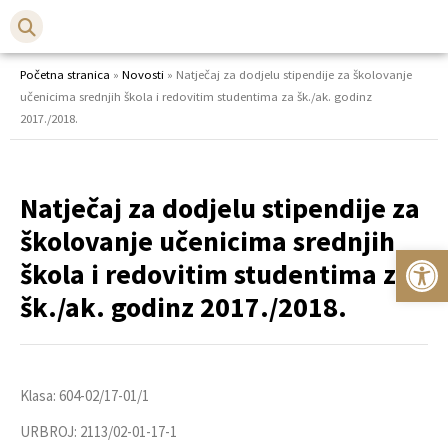
Početna stranica
»
Novosti
»
Natječaj za dodjelu stipendije za školovanje
učenicima srednjih škola i redovitim studentima za šk./ak. godinz
2017./2018.
Natječaj za dodjelu stipendije za
školovanje učenicima srednjih
Op
škola i redovitim studentima za
šk./ak. godinz 2017./2018.
Klasa: 604-02/17-01/1
URBROJ: 2113/02-01-17-1