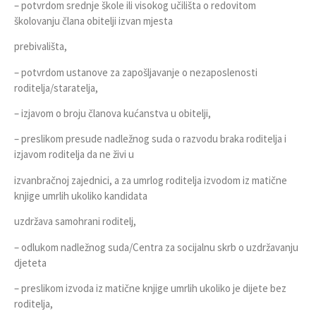
– potvrdom srednje škole ili visokog učilišta o redovitom
školovanju člana obitelji izvan mjesta
prebivališta,
– potvrdom ustanove za zapošljavanje o nezaposlenosti
roditelja/staratelja,
– izjavom o broju članova kućanstva u obitelji,
– preslikom presude nadležnog suda o razvodu braka roditelja i
izjavom roditelja da ne živi u
izvanbračnoj zajednici, a za umrlog roditelja izvodom iz matične
knjige umrlih ukoliko kandidata
uzdržava samohrani roditelj,
– odlukom nadležnog suda/Centra za socijalnu skrb o uzdržavanju
djeteta
– preslikom izvoda iz matične knjige umrlih ukoliko je dijete bez
roditelja,