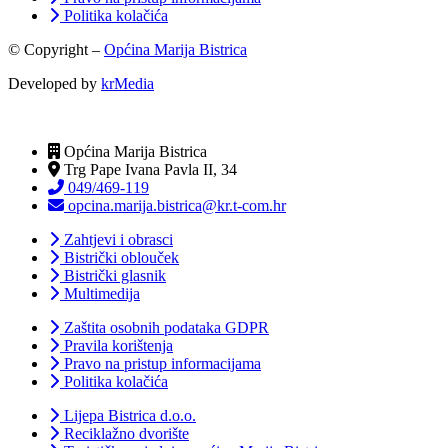
Politika kolačića
© Copyright –
Općina Marija Bistrica
Developed by
krMedia
Općina Marija Bistrica
Trg Pape Ivana Pavla II, 34
049/469-119
opcina.marija.bistrica@kr.t-com.hr
Zahtjevi i obrasci
Bistrički oblouček
Bistrički glasnik
Multimedija
Zaštita osobnih podataka GDPR
Pravila korištenja
Pravo na pristup informacijama
Politika kolačića
Lijepa Bistrica d.o.o.
Reciklažno dvorište