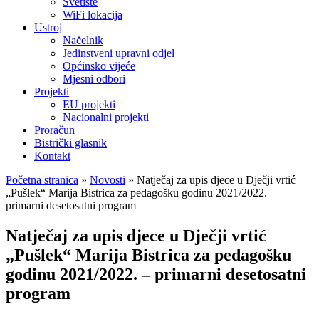
Svetište
WiFi lokacija
Ustroj
Načelnik
Jedinstveni upravni odjel
Općinsko vijeće
Mjesni odbori
Projekti
EU projekti
Nacionalni projekti
Proračun
Bistrički glasnik
Kontakt
Početna stranica
»
Novosti
»
Natječaj za upis djece u Dječji vrtić
„Pušlek“ Marija Bistrica za pedagošku godinu 2021/2022. –
primarni desetosatni program
Natječaj za upis djece u Dječji vrtić
„Pušlek“ Marija Bistrica za pedagošku
godinu 2021/2022. – primarni desetosatni
program