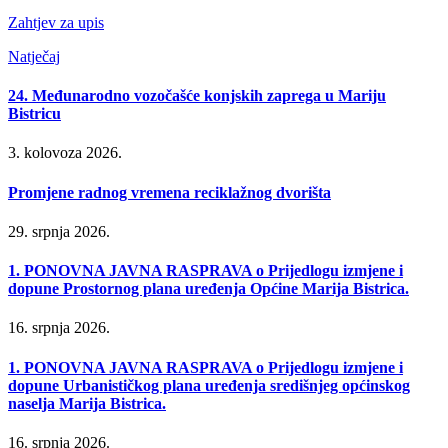
Zahtjev za upis
Natječaj
24. Međunarodno vozočašće konjskih zaprega u Mariju
Bistricu
3. kolovoza 2026.
Promjene radnog vremena reciklažnog dvorišta
29. srpnja 2026.
1. PONOVNA JAVNA RASPRAVA o Prijedlogu izmjene i
dopune Prostornog plana uređenja Općine Marija Bistrica.
16. srpnja 2026.
1. PONOVNA JAVNA RASPRAVA o Prijedlogu izmjene i
dopune Urbanističkog plana uređenja središnjeg općinskog
naselja Marija Bistrica.
16. srpnja 2026.