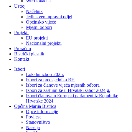
WiFi lokacija
Ustroj
Načelnik
Jedinstveni upravni odjel
Općinsko vijeće
Mjesni odbori
Projekti
EU projekti
Nacionalni projekti
Proračun
Bistrički glasnik
Kontakt
Izbori
Lokalni izbori 2025.
Izbori za predsjednika RH
Izbori za članove vijeća mjesnih odbora
Izbori za zastupnike u Hrvatski sabor 2024.g.
Izbori članova u Europski parlament iz Republike
Hrvatske 2024.
Općina Marija Bistrica
Opće informacije
Povijest
Stanovništvo
Naselja