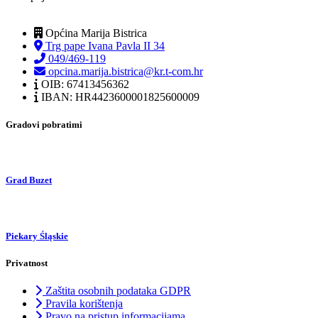
Općina Marija Bistrica
Trg pape Ivana Pavla II 34
049/469-119
opcina.marija.bistrica@kr.t-com.hr
OIB: 67413456362
IBAN: HR4423600001825600009
Gradovi pobratimi
Grad Buzet
Piekary Śląskie
Privatnost
Zaštita osobnih podataka GDPR
Pravila korištenja
Pravo na pristup informacijama