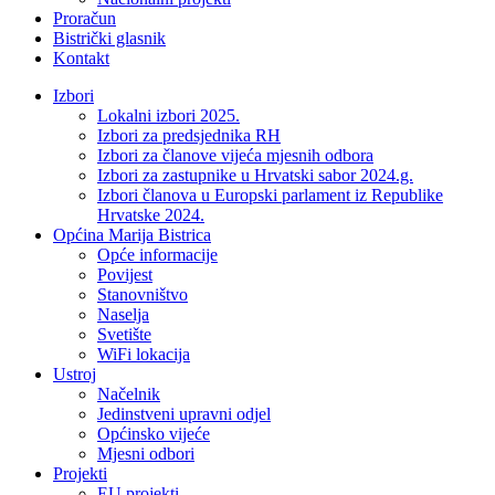
Proračun
Bistrički glasnik
Kontakt
Izbori
Lokalni izbori 2025.
Izbori za predsjednika RH
Izbori za članove vijeća mjesnih odbora
Izbori za zastupnike u Hrvatski sabor 2024.g.
Izbori članova u Europski parlament iz Republike
Hrvatske 2024.
Općina Marija Bistrica
Opće informacije
Povijest
Stanovništvo
Naselja
Svetište
WiFi lokacija
Ustroj
Načelnik
Jedinstveni upravni odjel
Općinsko vijeće
Mjesni odbori
Projekti
EU projekti