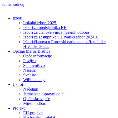
Idi na sadržaj
Izbori
Lokalni izbori 2025.
Izbori za predsjednika RH
Izbori za članove vijeća mjesnih odbora
Izbori za zastupnike u Hrvatski sabor 2024.g.
Izbori članova u Europski parlament iz Republike
Hrvatske 2024.
Općina Marija Bistrica
Opće informacije
Povijest
Stanovništvo
Naselja
Svetište
WiFi lokacija
Ustroj
Načelnik
Jedinstveni upravni odjel
Općinsko vijeće
Mjesni odbori
Projekti
EU projekti
Nacionalni projekti