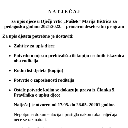
N A T J E Č A J
za upis djece u Dječji vrtić „Pušlek“ Marija Bistrica za
pedagošku godinu 2021/2022. – primarni desetosatni program
Za upis djeteta potrebno je dostaviti:
Zahtjev za upis djece
Potvrdu o mjestu prebivališta ili kopiju osobnih iskaznica
oba roditelja
Rodni list djeteta (kopiju)
Potvrde o zaposlenosti roditelja
Ostale potvrde kojim se dokazuju prava iz Članka 5.
Pravilnika o upisu djece
Natječaj je otvoren od 17.05. do 28.05. 20201 godine.
Nepotpuna dokumentacija i pristigla nakon roka natječaja
neće se razmatrati.