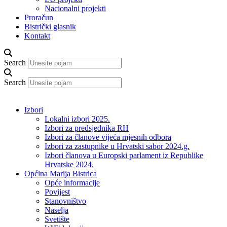
Nacionalni projekti
Proračun
Bistrički glasnik
Kontakt
Search
Search
Izbori
Lokalni izbori 2025.
Izbori za predsjednika RH
Izbori za članove vijeća mjesnih odbora
Izbori za zastupnike u Hrvatski sabor 2024.g.
Izbori članova u Europski parlament iz Republike
Hrvatske 2024.
Općina Marija Bistrica
Opće informacije
Povijest
Stanovništvo
Naselja
Svetište