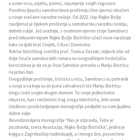
u svom srcu, utjehu, pomoć, ispunjenje svojih zagovora.
Posebnu ljepotu samoborskom proštenju čine vjernici obučeni
u svoje svečane narodne nošnje. Od 2022. i kip Majke Božje
zaodjenut je tijekom proštenja u samoborsku narodnu nošnju,
debelo rubje. Još snažnije, s osobnom vjerom stoje Samoborci
pred milosnim kipom Majke Božje Bistričke učeći nove naraštaje
kako se ljubi brat čovjek, Crkva i Domovina.
Rektor bistričkog svetišta preč. Tomica Šestak, vidjevši više od
dvije tisuće samoborskih romara na ovogodišnjem hodočašću
konstatirao je da se je čitav Samobor preselio u Mariju Bistricu
na jedan dan.
Ovogodišnje proštenje, tristoto u nizu, Samoborci su pohranili
u svoja srca koja su im puna zahvalnosti što Mariju Bistricu
mogu zvati svojim drugim domom. To svoje jedinstveno
iskustvo, kao i neizbrisivi trag svoga identiteta, žele ovom
izložbom i predstavljanjem monografije podijeliti sa svim ljudima
dobre volje.
Novoobnovljena monografija “Nas je otpravila, Tebe je
pozdravila, sveta Anastazija, Majko Božja Bistrička“, jedina je
knjiga u Zagrebačkoj nadbiskupiji, a i mnogo šire, posvećena