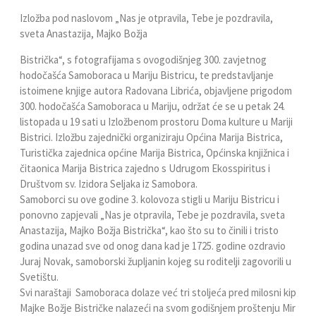
Izložba pod naslovom „Nas je otpravila, Tebe je pozdravila,
sveta Anastazija, Majko Božja
Bistrička“, s fotografijama s ovogodišnjeg 300. zavjetnog
hodočašća Samoboraca u Mariju Bistricu, te predstavljanje
istoimene knjige autora Radovana Librića, objavljene prigodom
300. hodočašća Samoboraca u Mariju, održat će se u petak 24.
listopada u 19 sati u Izložbenom prostoru Doma kulture u Mariji
Bistrici. Izložbu zajednički organiziraju Općina Marija Bistrica,
Turistička zajednica općine Marija Bistrica, Općinska knjižnica i
čitaonica Marija Bistrica zajedno s Udrugom Ekosspiritus i
Društvom sv. Izidora Seljaka iz Samobora.
Samoborci su ove godine 3. kolovoza stigli u Mariju Bistricu i
ponovno zapjevali „Nas je otpravila, Tebe je pozdravila, sveta
Anastazija, Majko Božja Bistrička“, kao što su to činili i tristo
godina unazad sve od onog dana kad je 1725. godine ozdravio
Juraj Novak, samoborski župljanin kojeg su roditelji zagovorili u
Svetištu.
Svi naraštaji Samoboraca dolaze već tri stoljeća pred milosni kip
Majke Božje Bistričke nalazeći na svom godišnjem proštenju Mir