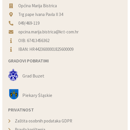
Općina Marija Bistrica
Trg pape Ivana Pavla II 34
049/469-119
opcina.marija.bistrica@kr.t-com.hr
OIB: 67413456362
IBAN: HR4423600001825600009
GRADOVI POBRATIMI
Grad Buzet
Piekary Śląskie
PRIVATNOST
Zaštita osobnih podataka GDPR
Pravila korištenja