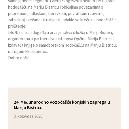
samo jednom segmentu vjerničkog života neke župe ili grada –
hodočašću na Mariju Bistricu i običajima povezanima s
pripremom, odlaskom, boravkom, povratkom i završnoj
zahvalnoj svečanosti u mjestu odakle se kreće na hodočašće i
proštenje.
Izložba o tom događaju prva je takva izložba u Mariji Bistrici,
organizirana u partnerstvu ustanova Općine Marija Bistrica i
izdavača knjige o samoborskom hodočašću na Mariju Bistricu,
udrugom Ekosspiritus.
Dobro došli!
24. Međunarodno vozočašće konjskih zaprega u
Mariju Bistricu
3. kolovoza 2026.