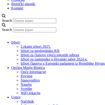
Bistrički glasnik
Kontakt
Search
Search
Izbori
Lokalni izbori 2025.
Izbori za predsjednika RH
Izbori za članove vijeća mjesnih odbora
Izbori za zastupnike u Hrvatski sabor 2024.g.
Izbori članova u Europski parlament iz Republike Hrvat
Općina Marija Bistrica
Opće informacije
Povijest
Stanovništvo
Naselja
Svetište
WiFi lokacija
Ustroj
Načelnik