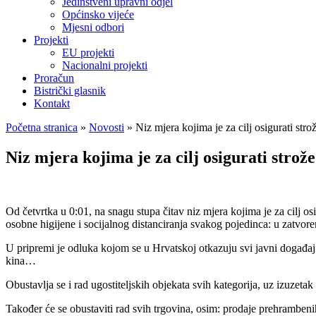
Jedinstveni upravni odjel
Općinsko vijeće
Mjesni odbori
Projekti
EU projekti
Nacionalni projekti
Proračun
Bistrički glasnik
Kontakt
Početna stranica
»
Novosti
»
Niz mjera kojima je za cilj osigurati stro
Niz mjera kojima je za cilj osigurati strož
Od četvrtka u 0:01, na snagu stupa čitav niz mjera kojima je za cilj o
osobne higijene i socijalnog distanciranja svakog pojedinca: u zatvor
U pripremi je odluka kojom se u Hrvatskoj otkazuju svi javni događaji i
kina…
Obustavlja se i rad ugostiteljskih objekata svih kategorija, uz izuzeta
Također će se obustaviti rad svih trgovina, osim: prodaje prehrambenih 