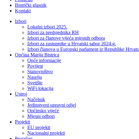
Bistrički glasnik
Kontakt
Izbori
Lokalni izbori 2025.
Izbori za predsjednika RH
Izbori za članove vijeća mjesnih odbora
Izbori za zastupnike u Hrvatski sabor 2024.g.
Izbori članova u Europski parlament iz Republike Hrvat
Općina Marija Bistrica
Opće informacije
Povijest
Stanovništvo
Naselja
Svetište
WiFi lokacija
Ustroj
Načelnik
Jedinstveni upravni odjel
Općinsko vijeće
Mjesni odbori
Projekti
EU projekti
Nacionalni projekti
Proračun