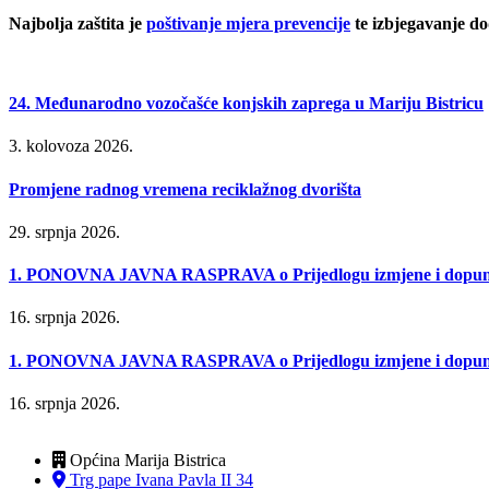
Najbolja zaštita je
poštivanje mjera prevencije
te izbjegavanje dod
24. Međunarodno vozočašće konjskih zaprega u Mariju Bistricu
3. kolovoza 2026.
Promjene radnog vremena reciklažnog dvorišta
29. srpnja 2026.
1. PONOVNA JAVNA RASPRAVA o Prijedlogu izmjene i dopune P
16. srpnja 2026.
1. PONOVNA JAVNA RASPRAVA o Prijedlogu izmjene i dopune Urb
16. srpnja 2026.
Općina Marija Bistrica
Trg pape Ivana Pavla II 34