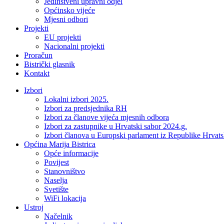
Jedinstveni upravni odjel
Općinsko vijeće
Mjesni odbori
Projekti
EU projekti
Nacionalni projekti
Proračun
Bistrički glasnik
Kontakt
Izbori
Lokalni izbori 2025.
Izbori za predsjednika RH
Izbori za članove vijeća mjesnih odbora
Izbori za zastupnike u Hrvatski sabor 2024.g.
Izbori članova u Europski parlament iz Republike Hrvat
Općina Marija Bistrica
Opće informacije
Povijest
Stanovništvo
Naselja
Svetište
WiFi lokacija
Ustroj
Načelnik