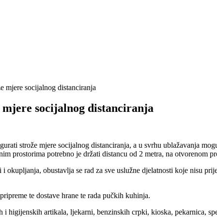
že mjere socijalnog distanciranja
e mjere socijalnog distanciranja
sigurati strože mjere socijalnog distanciranja, a u svrhu ublažavanja m
enim prostorima potrebno je držati distancu od 2 metra, na otvorenom pr
 okupljanja, obustavlja se rad za sve uslužne djelatnosti koje nisu prij
k pripreme te dostave hrane te rada pučkih kuhinja.
i higijenskih artikala, ljekarni, benzinskih crpki, kioska, pekarnica, s