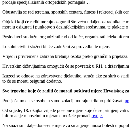
prodaje specijaliziranih ortopedskih pomagala…
Obustavlja se rad teretana, sportskih centara, fitness i rekreacijskih ce
Objekti koji će raditi moraju osigurati što veću udaljenost radnika te 
moraju osigurati i punkotve s dezinfekcijskim sredstvima, te plakate o 
Poslodavci su dužni organizirati rad od kuće, organizirati telekonferen
Lokalni civilni stožeri bit će zaduženi za provedbu te mjere.
Vrijedi i privremena zabrana kretanja osoba preko graničnih prijelaza.
Hrvatskim državljanima omogućit će se povratak u RH, a državljani
Izuzeci se odnose na zdravstvene djelatnike,
stručnjake za skrb o star
to će se morati osigurati dodatno.
Sve trgovine koje će raditi će morati poštivati mjere Hrvatskog 
Podsjećamo da se osobe u samoizolaciji moraju striktno pridržavati
up
Od srijede, 18. ožujka vrijede posebne mjere koje će se primjenjivati sl
informacije o posebnim mjerama možete pronaći
ovdje.
Na snazi su i dalje donesene mjere za smanjenje unosa bolesti u popul