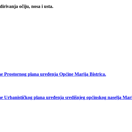
irivanja očiju, nosa i usta.
rostornog plana uređenja Općine Marija Bistrica.
anističkog plana uređenja središnjeg općinskog naselja Marij