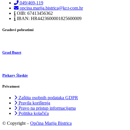
049/469-119
opcina.marija.bistrica@kr.t-com.hr
OIB: 67413456362
IBAN: HR4423600001825600009
Gradovi pobratimi
Grad Buzet
Piekary Śląskie
Privatnost
Zaštita osobnih podataka GDPR
Pravila korištenja
Pravo na pristup informacijama
Politika kolačića
© Copyright –
Općina Marija Bistrica