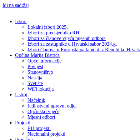
Idi na sadržaj
Izbori
Lokalni izbori 2025.
Izbori za predsjednika RH
Izbori za članove vijeća mjesnih odbora
Izbori za zastupnike u Hrvatski sabor 2024.g.
Izbori članova u Europski parlament iz Republike Hrvat
Općina Marija Bistrica
Opće informacije
Povijest
Stanovništvo
Naselja
Svetište
WiFi lokacija
Ustroj
Načelnik
Jedinstveni upravni odjel
Općinsko vijeće
Mjesni odbori
Projekti
EU projekti
Nacionalni projekti
Proračun