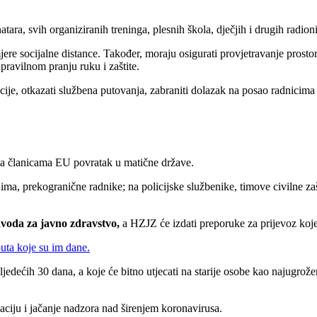
natara, svih organiziranih treninga, plesnih škola, dječjih i drugih radion
mjere socijalne distance. Također, moraju osigurati provjetravanje prost
pravilnom pranju ruku i zaštite.
cije, otkazati službena putovanja, zabraniti dolazak na posao radnicima 
ma članicama EU povratak u matične države.
ijima, prekogranične radnike; na policijske službenike, timove civilne z
zavoda za javno zdravstvo,
a HZJZ će izdati preporuke za prijevoz koje 
uta koje su im dane.
jedećih 30 dana, a koje će bitno utjecati na starije osobe kao najugroženi
aciju i jačanje nadzora nad širenjem koronavirusa.