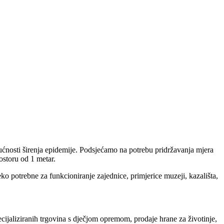
ogućnosti širenja epidemije. Podsjećamo na potrebu pridržavanja mjera
ostoru od 1 metar.
eko potrebne za funkcioniranje zajednice, primjerice muzeji, kazališta,
pecijaliziranih trgovina s dječjom opremom, prodaje hrane za životinje,