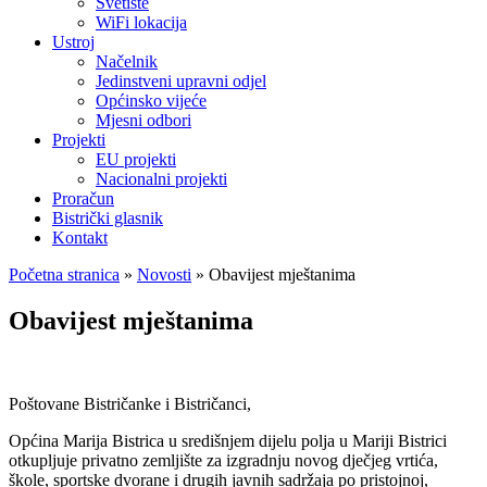
Svetište
WiFi lokacija
Ustroj
Načelnik
Jedinstveni upravni odjel
Općinsko vijeće
Mjesni odbori
Projekti
EU projekti
Nacionalni projekti
Proračun
Bistrički glasnik
Kontakt
Početna stranica
»
Novosti
»
Obavijest mještanima
Obavijest mještanima
Poštovane Bistričanke i Bistričanci,
Općina Marija Bistrica u središnjem dijelu polja u Mariji Bistrici
otkupljuje privatno zemljište za izgradnju novog dječjeg vrtića,
škole, sportske dvorane i drugih javnih sadržaja po pristojnoj,