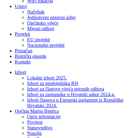
WiFi lokacija
Ustroj
Načelnik
Jedinstveni upravni odjel
Općinsko vijeće
Mjesni odbori
Projekti
EU projekti
Nacionalni projekti
Proračun
Bistrički glasnik
Kontakt
Izbori
Lokalni izbori 2025.
Izbori za predsjednika RH
Izbori za članove vijeća mjesnih odbora
Izbori za zastupnike u Hrvatski sabor 2024.g.
Izbori članova u Europski parlament iz Republike
Hrvatske 2024.
Općina Marija Bistrica
Opće informacije
Povijest
Stanovništvo
Naselja