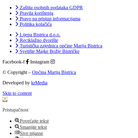
Zaštita osobnih podataka GDPR
Pravila korištenja
Pravo na pristup informacijama
Politika kolačića
Lijepa Bistrica d.o.o.
Reciklažno dvorište
Turistička zajednica općine Marija Bistrica
Svetište Majke Božje Bistričke
Facebook-f
Instagram
© Copyright –
Općina Marija Bistrica
Developed by
krMedia
Skip to content
Open toolbar
Pristupačnost
Povećajte tekst
Smanjite tekst
Sive nijanse