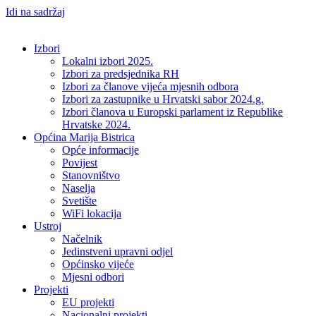
Idi na sadržaj
Izbori
Lokalni izbori 2025.
Izbori za predsjednika RH
Izbori za članove vijeća mjesnih odbora
Izbori za zastupnike u Hrvatski sabor 2024.g.
Izbori članova u Europski parlament iz Republike
Hrvatske 2024.
Općina Marija Bistrica
Opće informacije
Povijest
Stanovništvo
Naselja
Svetište
WiFi lokacija
Ustroj
Načelnik
Jedinstveni upravni odjel
Općinsko vijeće
Mjesni odbori
Projekti
EU projekti
Nacionalni projekti