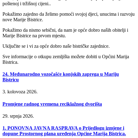
poštenoj i tržišnoj cijeni..
Pokažimo zajedno da želimo pomoći svojoj djeci, unucima i razvoju
nove Marije Bistrice.
Pokažimo da nismo sebični, da nam je opće dobro naših obitelji i
Marije Bistrice na prvom mjestu.
Uključite se i vi za opće dobro naše bistričke zajednice.
Sve informacije o otkupu zemljišta možete dobiti u Općini Marija
Bistrica.
24. Međunarodno vozočašće konjskih zaprega u Mariju
Bistricu
3. kolovoza 2026.
Promjene radnog vremena reciklažnog dvorišta
29. srpnja 2026.
1. PONOVNA JAVNA RASPRAVA o Prijedlogu izmjene i
dopune Prostornog plana uređenja Općine Marija Bistrica.