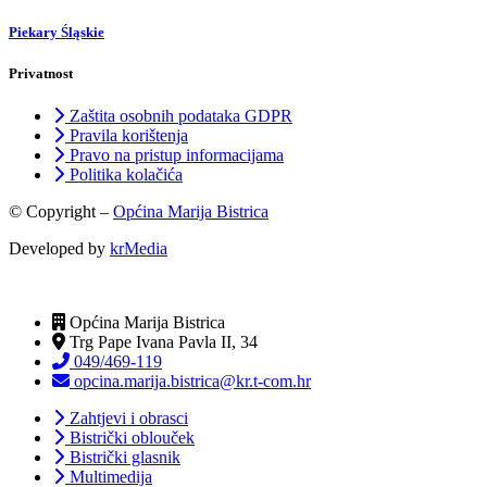
Piekary Śląskie
Privatnost
Zaštita osobnih podataka GDPR
Pravila korištenja
Pravo na pristup informacijama
Politika kolačića
© Copyright –
Općina Marija Bistrica
Developed by
krMedia
Općina Marija Bistrica
Trg Pape Ivana Pavla II, 34
049/469-119
opcina.marija.bistrica@kr.t-com.hr
Zahtjevi i obrasci
Bistrički oblouček
Bistrički glasnik
Multimedija