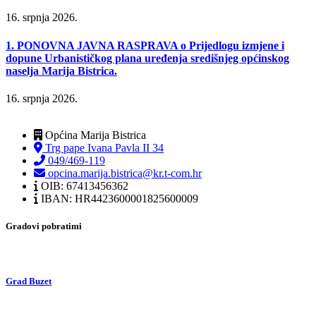
16. srpnja 2026.
1. PONOVNA JAVNA RASPRAVA o Prijedlogu izmjene i
dopune Urbanističkog plana uređenja središnjeg općinskog
naselja Marija Bistrica.
16. srpnja 2026.
Općina Marija Bistrica
Trg pape Ivana Pavla II 34
049/469-119
opcina.marija.bistrica@kr.t-com.hr
OIB: 67413456362
IBAN: HR4423600001825600009
Gradovi pobratimi
Grad Buzet