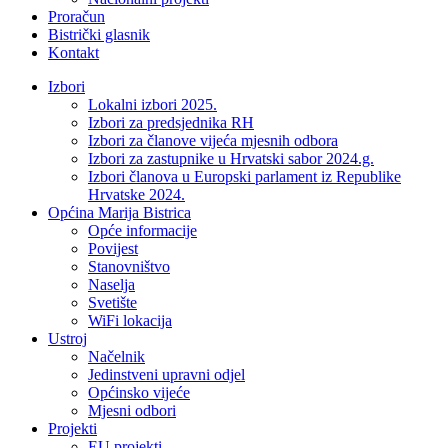
Proračun
Bistrički glasnik
Kontakt
Izbori
Lokalni izbori 2025.
Izbori za predsjednika RH
Izbori za članove vijeća mjesnih odbora
Izbori za zastupnike u Hrvatski sabor 2024.g.
Izbori članova u Europski parlament iz Republike
Hrvatske 2024.
Općina Marija Bistrica
Opće informacije
Povijest
Stanovništvo
Naselja
Svetište
WiFi lokacija
Ustroj
Načelnik
Jedinstveni upravni odjel
Općinsko vijeće
Mjesni odbori
Projekti
EU projekti