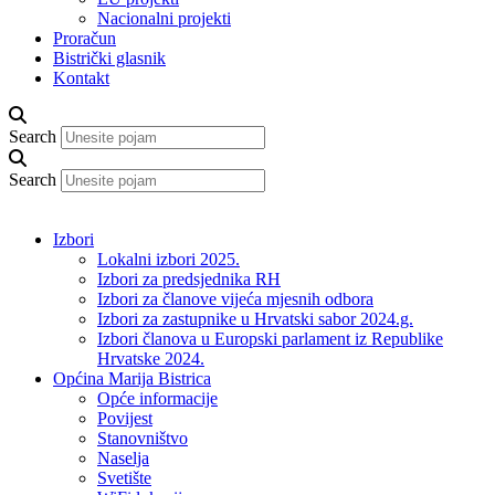
Nacionalni projekti
Proračun
Bistrički glasnik
Kontakt
Search
Search
Izbori
Lokalni izbori 2025.
Izbori za predsjednika RH
Izbori za članove vijeća mjesnih odbora
Izbori za zastupnike u Hrvatski sabor 2024.g.
Izbori članova u Europski parlament iz Republike
Hrvatske 2024.
Općina Marija Bistrica
Opće informacije
Povijest
Stanovništvo
Naselja
Svetište